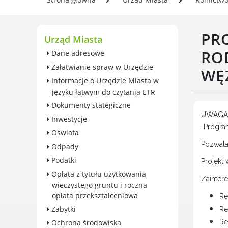
wieczystego gruntu i roczna
Se
opłata przekształceniowa
In
Zabytki
PR
Og
Urząd Miasta
Ochrona środowiska
Pl
RO
Dane adresowe
Edukacja ekologiczna
w 
Załatwianie spraw w Urzędzie
SZYKUJ SIĘ NA ZMIANY
WĘ
Informacje o Urzędzie Miasta w
KLIMATU
języku łatwym do czytania ETR
Komunikacja miejska
Dokumenty stategiczne
Rolnictwo
UWAGA 
Inwestycje
Zwierzęta
„Progra
Oświata
Organizacje pozarządowe
Pozwala
Odpady
Centrum Organizacji
Podatki
Pozarządowych
Projekt
Opłata z tytułu użytkowania
Karty honorowane w Luboniu
Zainter
wieczystego gruntu i roczna
Duża Rodzina
opłata przekształceniowa
Re
Konsultacje społeczne i
Zabytki
Re
ewaluacje
Ochrona środowiska
Re
Luboński Budżet Obywatelski