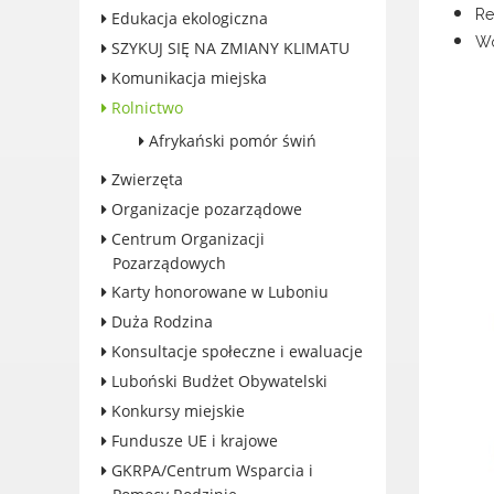
Re
Edukacja ekologiczna
Konkursy miejskie
Wo
SZYKUJ SIĘ NA ZMIANY KLIMATU
Fundusze UE i krajowe
Komunikacja miejska
GKRPA/Centrum Wsparcia i
Rolnictwo
Pomocy Rodzinie
Afrykański pomór świń
BEZPIECZEŃSTWO
Zdrowie
Zwierzęta
Porady prawne
Organizacje pozarządowe
Wydarzenia
Centrum Organizacji
WYBORY
Pozarządowych
Likwidacja barier - seniorzy i
Karty honorowane w Luboniu
osoby z
Duża Rodzina
niepełnosprawnościami
Konsultacje społeczne i ewaluacje
Luboński Budżet Obywatelski
Konkursy miejskie
Fundusze UE i krajowe
KONTAKT
GKRPA/Centrum Wsparcia i