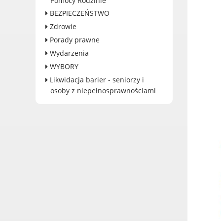
Pomocy Rodzinie
Dane adresowe, wydziały i
BEZPIECZEŃSTWO
sprawy
Zdrowie
Porady prawne
Wydarzenia
WYBORY
Likwidacja barier - seniorzy i
osoby z niepełnosprawnościami