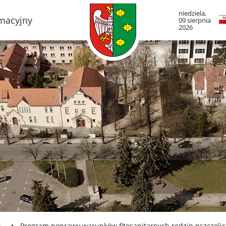
niedziela,
rmacyjny
09 sierpnia
2026
TO LUBOŃ
RADA MIASTA LUB
adze Miasta
Portal Mieszkańca. A
informacje
mieście
Radni Rady Miasta L
boński Szlak Architektury
zemysłowej
Sesja Rady Miasta
adami historii Lubonia
Harmonogram dyżur
radnych
y miejskie
Komisje Rady Miasta
ltura
Terminarz spotkań ko
menda Straży Miejskiej
asta Luboń
Uchwały Rady Miasta
misariat Policji w Luboniu
Młodzieżowa Rada Mi
Luboń
SiR
o
Program poprawy warunków fitosanitarnych rodzin pszczelic