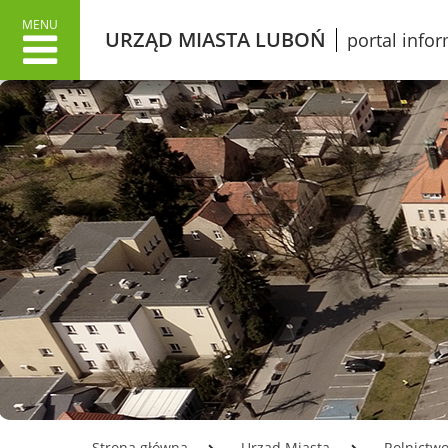
MENU
URZĄD MIASTA LUBOŃ
portal info
URZĄD MIASTA
MIAS
Dane adresowe
Wł
Załatwianie spraw w Urzędzie
O 
Informacje o Urzędzie Miasta
Lu
w języku łatwym do czytania
Pr
ETR
Śl
Dokumenty stategiczne
Gr
Inwestycje
Ku
Oświata
Ko
Odpady
Mi
Podatki
Ko
Urząd Miasta Luboń
Opłata z tytułu użytkowania
LO
Strona główna
Urząd Miasta
Rolnictw