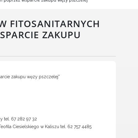
Wielkopolski Park Narodowy
Muzeum Narodowe Rolnictwa
 FITOSANITARNYCH
i Przemysłu Rolno-
Spożywczego w Szreniawie
WSPARCIE ZAKUPU
PTTK
Urząd Skarbowy
Państwowe Gospodarstwo
Wodne Wody Polskie
arcie zakupu węzy pszczelej”
 tel. 67 282 97 32
fila Ciesielskiego w Kaliszu tel. 62 757 4485