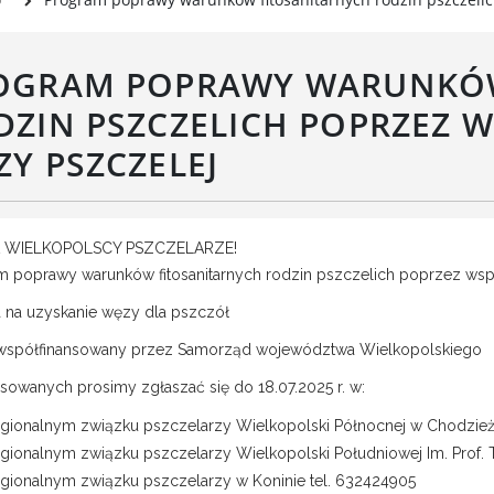
Rada Gospodarcza
rwisy mapowe
formator Miasta Luboń
OGRAM POPRAWY WARUNKÓW
łoszenia o pracę
aża Miejska przy ul. Rzecznej
DZIN PSZCZELICH POPRZEZ 
Luboniu
ZY PSZCZELEJ
WIELKOPOLSCY PSZCZELARZE!
m poprawy warunków fitosanitarnych rodzin pszczelich poprzez wsp
 na uzyskanie węzy dla pszczół
 współfinansowany przez Samorząd województwa Wielkopolskiego
esowanych prosimy zgłaszać się do 18.07.2025 r. w:
gionalnym związku pszczelarzy Wielkopolski Północnej w Chodzieży
gionalnym związku pszczelarzy Wielkopolski Południowej Im. Prof. Teo
gionalnym związku pszczelarzy w Koninie tel. 632424905