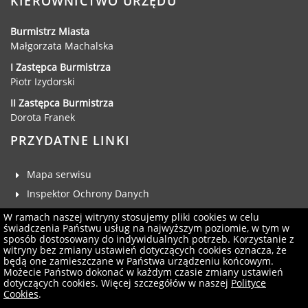
KIEROWNICTWO URZĘDU
Burmistrz Miasta
Małgorzata Machalska
I Zastępca Burmistrza
Piotr Izydorski
II Zastępca Burmistrza
Dorota Franek
PRZYDATNE LINKI
Mapa serwisu
Inspektor Ochrony Danych
Deklaracja dostępności
W ramach naszej witryny stosujemy pliki cookies w celu
świadczenia Państwu usług na najwyższym poziomie, w tym w
Klauzula RODO
sposób dostosowany do indywidualnych potrzeb. Korzystanie z
witryny bez zmiany ustawień dotyczących cookies oznacza, że
Zgłoś uwagi
będą one zamieszczane w Państwa urządzeniu końcowym.
Administrator serwisu
Możecie Państwo dokonać w każdym czasie zmiany ustawień
dotyczących cookies. Więcej szczegółów w naszej
Polityce
Newsletter
Cookies
.