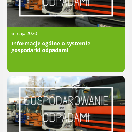
Radni Rady Miasta Luboń
Sesja Rady Miasta
Harmonogram dyżurów radnych
Komisje Rady Miasta Luboń
6 maja 2020
Terminarz spotkań komisji
Informacje ogólne o systemie
Uchwały Rady Miasta Luboń
gospodarki odpadami
Młodzieżowa Rada Miasta Luboń
Rada Gospodarcza
POZOSTAŁE
Państwowy Fundusz Rehabilitacji Osób
Niepełnosprawnych
Zakład Ubezpieczeń Społecznych
Poznańska Lokalna Organizacja
Turystyczna