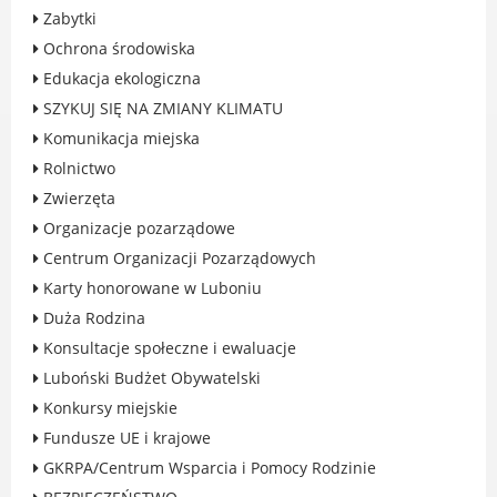
Rodzinie
Zabytki
BEZPIECZEŃSTWO
Ochrona środowiska
Zdrowie
Edukacja ekologiczna
Porady prawne
SZYKUJ SIĘ NA ZMIANY KLIMATU
Wydarzenia
Komunikacja miejska
WYBORY
Rolnictwo
Likwidacja barier - seniorzy i osoby z
Zwierzęta
niepełnosprawnościami
Organizacje pozarządowe
Centrum Organizacji Pozarządowych
Karty honorowane w Luboniu
Duża Rodzina
MIASTO LUBOŃ
Konsultacje społeczne i ewaluacje
Luboński Budżet Obywatelski
Władze Miasta
Konkursy miejskie
O mieście
Fundusze UE i krajowe
Luboński Szlak Architektury
Przemysłowej
GKRPA/Centrum Wsparcia i Pomocy Rodzinie
Śladami historii Lubonia