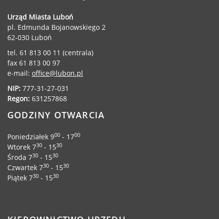
Urząd Miasta Luboń
pl. Edmunda Bojanowskiego 2
62-030 Luboń
tel. 61 813 00 11 (centrala)
fax 61 813 00 97
e-mail:
office@lubon.pl
NIP:
777-31-27-031
Regon:
631257868
GODZINY OTWARCIA
00
00
Poniedziałek 9
- 17
30
30
Wtorek 7
- 15
30
30
Środa 7
- 15
30
30
Czwartek 7
- 15
30
30
Piątek 7
- 15