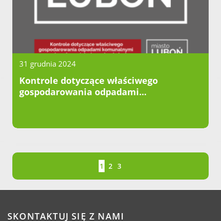
31 grudnia 2024
Kontrole dotyczące właściwego
gospodarowania odpadami...
Strona
Strona
Strona
Strona
1
2
3
SKONTAKTUJ SIĘ Z NAMI