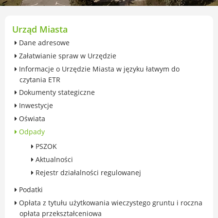
przekształceniowa
Urząd Miasta Luboń
Zabytki
Urząd Miasta
Ochrona środowiska
Dane adresowe
Edukacja ekologiczna
Załatwianie spraw w Urzędzie
SZYKUJ SIĘ NA ZMIANY KLIMATU
Informacje o Urzędzie Miasta w języku łatwym do
Komunikacja miejska
czytania ETR
Rolnictwo
Dokumenty stategiczne
Zwierzęta
Inwestycje
Organizacje pozarządowe
Oświata
Centrum Organizacji Pozarządowych
Odpady
Karty honorowane w Luboniu
PSZOK
Duża Rodzina
Aktualności
Konsultacje społeczne i ewaluacje
Rejestr działalności regulowanej
Luboński Budżet Obywatelski
Konkursy miejskie
Podatki
Fundusze UE i krajowe
Opłata z tytułu użytkowania wieczystego gruntu i roczna
opłata przekształceniowa
GKRPA/Centrum Wsparcia i Pomocy