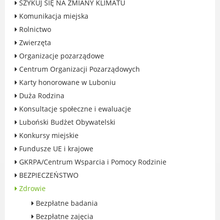
SZYKUJ SIĘ NA ZMIANY KLIMATU
Rodzinie
Komunikacja miejska
BEZPIECZEŃSTWO
Rolnictwo
Zdrowie
Zwierzęta
Porady prawne
Organizacje pozarządowe
Wydarzenia
Centrum Organizacji Pozarządowych
WYBORY
Karty honorowane w Luboniu
Likwidacja barier - seniorzy i osoby z
Duża Rodzina
niepełnosprawnościami
Konsultacje społeczne i ewaluacje
Luboński Budżet Obywatelski
Konkursy miejskie
Fundusze UE i krajowe
MIASTO LUBOŃ
GKRPA/Centrum Wsparcia i Pomocy Rodzinie
Władze Miasta
BEZPIECZEŃSTWO
O mieście
Zdrowie
Luboński Szlak Architektury
Bezpłatne badania
Przemysłowej
Bezpłatne zajęcia
Śladami historii Lubonia