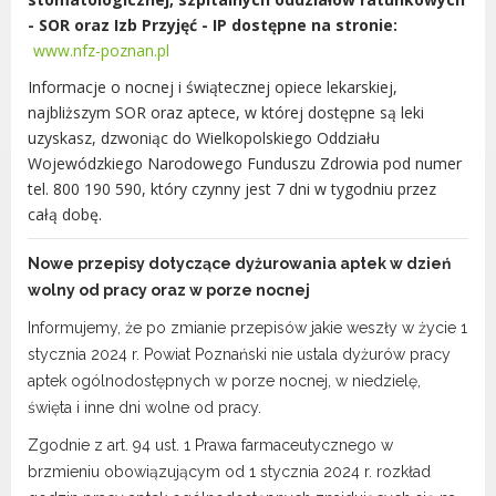
- SOR oraz Izb Przyjęć - IP dostępne na stronie:
Urząd statystyczny w Poznaniu
www.nfz-poznan.pl
Instytut Rozwoju Wsi i Rolnictwa
Polskiej Akademii Nauk
Informacje o nocnej i świątecznej opiece lekarskiej,
Instytut Skrzynki
najbliższym SOR oraz aptece, w której dostępne są leki
uzyskasz, dzwoniąc do Wielkopolskiego Oddziału
Wielkopolski Park Narodowy
Wojewódzkiego Narodowego Funduszu Zdrowia pod numer
Muzeum Narodowe Rolnictwa i
tel. 800 190 590, który czynny jest 7 dni w tygodniu przez
Przemysłu Rolno-Spożywczego w
całą dobę.
Szreniawie
PTTK
Nowe przepisy dotyczące dyżurowania aptek w dzień
Urząd Skarbowy
wolny od pracy oraz w porze nocnej
Państwowe Gospodarstwo Wodne
Informujemy, że po zmianie przepisów jakie weszły w życie 1
Wody Polskie
stycznia 2024 r. Powiat Poznański nie ustala dyżurów pracy
aptek ogólnodostępnych w porze nocnej, w niedzielę,
święta i inne dni wolne od pracy.
Zgodnie z art. 94 ust. 1 Prawa farmaceutycznego w
KONTAKT
brzmieniu obowiązującym od 1 stycznia 2024 r. rozkład