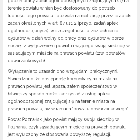
Dane adresowe, wydziały i sprawy
godzin pracy aptek ogólnodostępnych znajdujących się na
terenie powiatu winien być dostosowany do potrzeb
ludności tego powiatu i pozwala na realizację przez te apteki
zadań określonych w art. 87 ust. 2 (przyp. zadań aptek
ogólnodostępnych), w szczególności przez pełnienie
dyżurów w dzień wolny od pracy oraz dyżurów w porze
nocnej, z wyłączeniem powiatu mającego swoją siedzibę
w
sąsiadującym mieście na prawach powiatu (tzw. powiatów
obwarzankowych).
Wyłączenie to uzasadniono względami praktycznymi.
Stwierdzono, że dostępność komunikacyjna miasta na
prawach powiatu jest lepsza, zatem społeczeństwo w
łatwiejszy sposób może skorzystać z usług apteki
ogólnodostępnej znajdującej się na terenie miasta na
prawach powiatu, niż w ramach "powiatu obwarzankowego".
Powiat Poznański jako powiat mający swoją siedzibę w
Poznaniu, czyli sąsiadującym mieście na prawach powiatu
jest wyłączony ze stosowania powyższej regulacji.