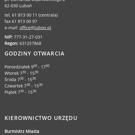
62-030 Luboń
tel. 61 813 00 11 (centrala)
fax 61 813 00 97
e-mail:
office@lubon.pl
NIP:
777-31-27-031
Regon:
631257868
GODZINY OTWARCIA
00
00
Poniedziałek 9
- 17
30
30
Wtorek 7
- 15
30
30
Środa 7
- 15
30
30
Czwartek 7
- 15
30
30
Piątek 7
- 15
KIEROWNICTWO URZĘDU
Burmistrz Miasta