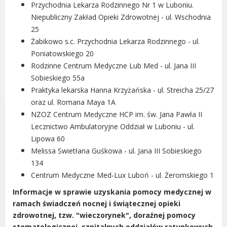
Przychodnia Lekarza Rodzinnego Nr 1 w Luboniu.
Radni Rady Miasta Luboń
Niepubliczny Zakład Opieki Zdrowotnej - ul. Wschodnia
Sesja Rady Miasta
25
Harmonogram dyżurów radnych
Żabikowo s.c. Przychodnia Lekarza Rodzinnego - ul.
Komisje Rady Miasta Luboń
Poniatowskiego 20
Terminarz spotkań komisji
Rodzinne Centrum Medyczne Lub Med - ul. Jana III
Uchwały Rady Miasta Luboń
Sobieskiego 55a
Młodzieżowa Rada Miasta Luboń
Praktyka lekarska Hanna Krzyżańska - ul. Streicha 25/27
Rada Gospodarcza
oraz ul. Romana Maya 1A
NZOZ Centrum Medyczne HCP im. św. Jana Pawła II
Lecznictwo Ambulatoryjne Oddział w Luboniu - ul.
Lipowa 60
Melissa Swietłana Guśkowa - ul. Jana III Sobieskiego
POZOSTAŁE
134
Centrum Medyczne Med-Lux Luboń - ul. Żeromskiego 1
Państwowy Fundusz Rehabilitacji Osób
Niepełnosprawnych
Informacje w sprawie uzyskania pomocy medycznej w
Zakład Ubezpieczeń Społecznych
ramach świadczeń nocnej i świątecznej opieki
Poznańska Lokalna Organizacja
zdrowotnej, tzw. "wieczorynek", doraźnej pomocy
Turystyczna
stomatologicznej, szpitalnych oddziałów ratunkowych