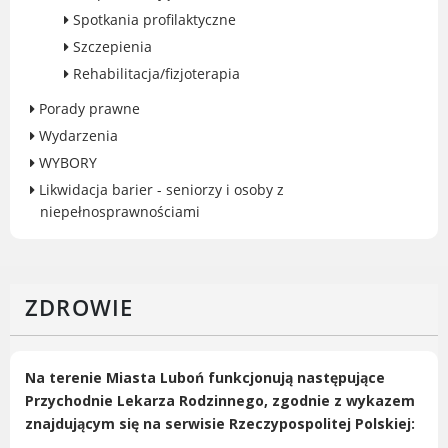
Spotkania profilaktyczne
Gry miejskie
Szczepienia
Kultura
Rehabilitacja/fizjoterapia
Komenda Straży Miejskiej Miasta
Luboń
Porady prawne
Komisariat Policji w Luboniu
Wydarzenia
LOSiR
WYBORY
Serwisy mapowe
Likwidacja barier - seniorzy i osoby z
Informator Miasta Luboń
niepełnosprawnościami
Ogłoszenia o pracę
Plaża Miejska przy ul. Rzecznej w
Luboniu
ZDROWIE
Na terenie Miasta Luboń funkcjonują następujące
RADA MIASTA LUBOŃ
Przychodnie Lekarza Rodzinnego, zgodnie z wykazem
znajdującym się na serwisie Rzeczypospolitej Polskiej:
Portal Mieszkańca. Aktualne informacje