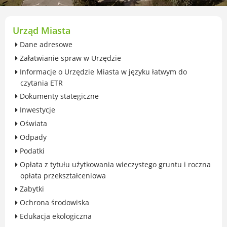
przekształceniowa
Urząd Miasta Luboń
Zabytki
Urząd Miasta
Ochrona środowiska
Dane adresowe
Edukacja ekologiczna
Załatwianie spraw w Urzędzie
SZYKUJ SIĘ NA ZMIANY KLIMATU
Informacje o Urzędzie Miasta w języku łatwym do
Komunikacja miejska
czytania ETR
Rolnictwo
Dokumenty stategiczne
Zwierzęta
Inwestycje
Organizacje pozarządowe
Oświata
Centrum Organizacji Pozarządowych
Odpady
Karty honorowane w Luboniu
Podatki
Duża Rodzina
Opłata z tytułu użytkowania wieczystego gruntu i roczna
Konsultacje społeczne i ewaluacje
opłata przekształceniowa
Luboński Budżet Obywatelski
Zabytki
Konkursy miejskie
Ochrona środowiska
Fundusze UE i krajowe
Edukacja ekologiczna
GKRPA/Centrum Wsparcia i Pomocy