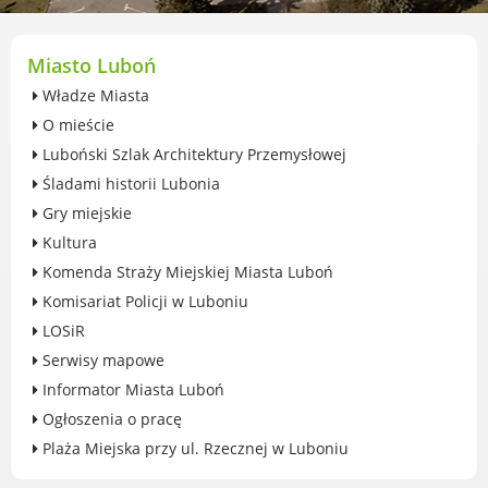
przekształceniowa
Urząd Miasta Luboń
Zabytki
Miasto Luboń
Ochrona środowiska
Władze Miasta
Edukacja ekologiczna
O mieście
SZYKUJ SIĘ NA ZMIANY KLIMATU
Luboński Szlak Architektury Przemysłowej
Komunikacja miejska
Śladami historii Lubonia
Rolnictwo
Gry miejskie
Zwierzęta
Kultura
Organizacje pozarządowe
Komenda Straży Miejskiej Miasta Luboń
Centrum Organizacji Pozarządowych
Komisariat Policji w Luboniu
Karty honorowane w Luboniu
LOSiR
Duża Rodzina
Serwisy mapowe
Konsultacje społeczne i ewaluacje
Informator Miasta Luboń
Luboński Budżet Obywatelski
Ogłoszenia o pracę
Konkursy miejskie
Plaża Miejska przy ul. Rzecznej w Luboniu
Fundusze UE i krajowe
GKRPA/Centrum Wsparcia i Pomocy