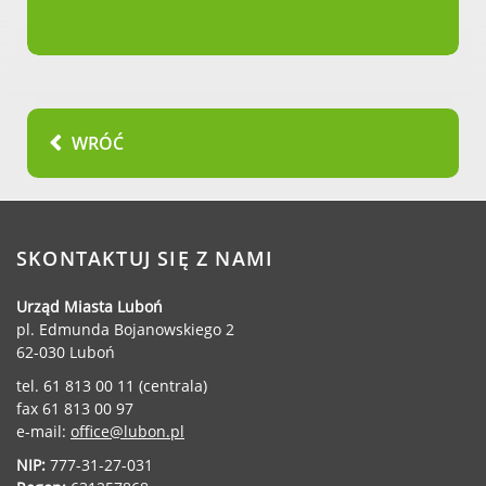
Gry miejskie
Kultura
Komenda Straży Miejskiej Miasta
Luboń
Komisariat Policji w Luboniu
WRÓĆ
LOSiR
Serwisy mapowe
Informator Miasta Luboń
SKONTAKTUJ SIĘ Z NAMI
Ogłoszenia o pracę
Plaża Miejska przy ul. Rzecznej w
Urząd Miasta Luboń
Luboniu
pl. Edmunda Bojanowskiego 2
62-030 Luboń
tel. 61 813 00 11 (centrala)
fax 61 813 00 97
RADA MIASTA LUBOŃ
e-mail:
office@lubon.pl
NIP:
777-31-27-031
Portal Mieszkańca. Aktualne informacje