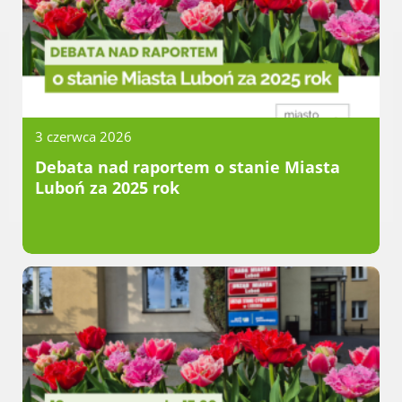
Radni Rady Miasta Luboń
Sesja Rady Miasta
Harmonogram dyżurów radnych
Komisje Rady Miasta Luboń
Terminarz spotkań komisji
Uchwały Rady Miasta Luboń
3 czerwca 2026
Młodzieżowa Rada Miasta Luboń
Debata nad raportem o stanie Miasta
Rada Gospodarcza
Luboń za 2025 rok
POZOSTAŁE
Państwowy Fundusz Rehabilitacji Osób
Niepełnosprawnych
Zakład Ubezpieczeń Społecznych
Poznańska Lokalna Organizacja
Turystyczna