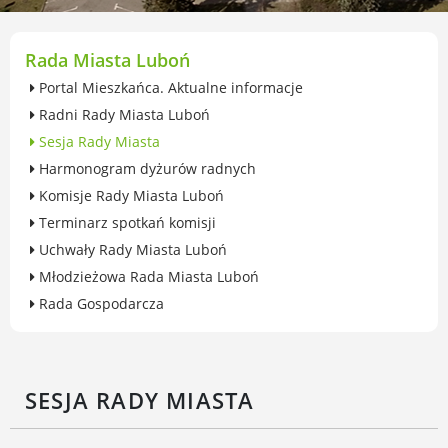
przekształceniowa
Urząd Miasta Luboń
Zabytki
Rada Miasta Luboń
Ochrona środowiska
Portal Mieszkańca. Aktualne informacje
Edukacja ekologiczna
Radni Rady Miasta Luboń
SZYKUJ SIĘ NA ZMIANY KLIMATU
Sesja Rady Miasta
Komunikacja miejska
Harmonogram dyżurów radnych
Rolnictwo
Komisje Rady Miasta Luboń
Zwierzęta
Terminarz spotkań komisji
Organizacje pozarządowe
Uchwały Rady Miasta Luboń
Centrum Organizacji Pozarządowych
Młodzieżowa Rada Miasta Luboń
Karty honorowane w Luboniu
Rada Gospodarcza
Duża Rodzina
Konsultacje społeczne i ewaluacje
Luboński Budżet Obywatelski
Konkursy miejskie
SESJA RADY MIASTA
Fundusze UE i krajowe
GKRPA/Centrum Wsparcia i Pomocy