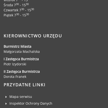
30
30
Środa 7
- 15
30
30
Czwartek 7
- 15
30
30
Piątek 7
- 15
KIEROWNICTWO URZĘDU
Burmistrz Miasta
Małgorzata Machalska
I Zastępca Burmistrza
Piotr Izydorski
II Zastępca Burmistrza
Dorota Franek
PRZYDATNE LINKI
Mapa serwisu
Inspektor Ochrony Danych