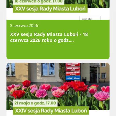
Urząd statystyczny w Poznaniu
Instytut Rozwoju Wsi i Rolnictwa
Polskiej Akademii Nauk
3 czerwca 2026
Instytut Skrzynki
Wielkopolski Park Narodowy
XXV sesja Rady Miasta Luboń - 18
czerwca 2026 roku o godz....
Muzeum Narodowe Rolnictwa i
Przemysłu Rolno-Spożywczego w
Szreniawie
PTTK
Urząd Skarbowy
Państwowe Gospodarstwo Wodne
Wody Polskie
KONTAKT