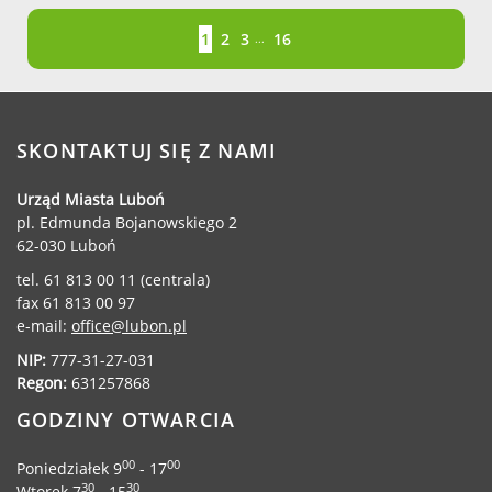
Strona
Strona
Strona
Strona
Strona
1
2
3
16
...
SKONTAKTUJ SIĘ Z NAMI
Urząd Miasta Luboń
pl. Edmunda Bojanowskiego 2
62-030 Luboń
tel. 61 813 00 11 (centrala)
fax 61 813 00 97
e-mail:
office@lubon.pl
NIP:
777-31-27-031
Regon:
631257868
GODZINY OTWARCIA
00
00
Poniedziałek 9
- 17
30
30
Wtorek 7
- 15