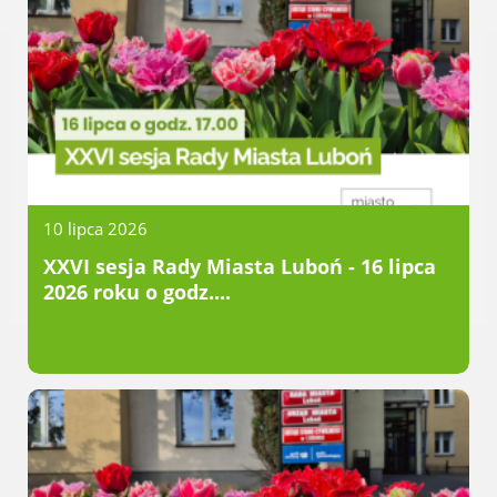
Gry miejskie
Kultura
Komenda Straży Miejskiej Miasta
Luboń
Komisariat Policji w Luboniu
LOSiR
Serwisy mapowe
10 lipca 2026
Informator Miasta Luboń
Ogłoszenia o pracę
XXVI sesja Rady Miasta Luboń - 16 lipca
2026 roku o godz....
Plaża Miejska przy ul. Rzecznej w
Luboniu
RADA MIASTA LUBOŃ
Portal Mieszkańca. Aktualne informacje