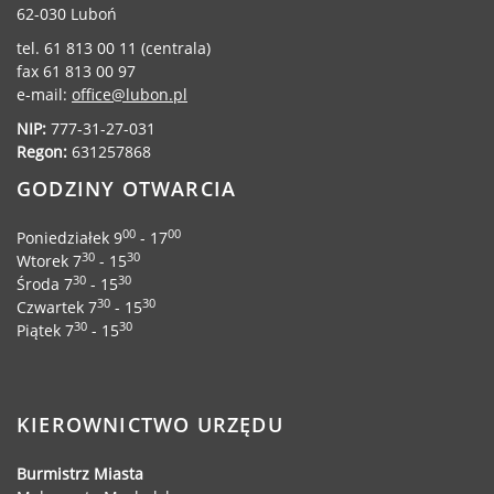
62-030 Luboń
tel. 61 813 00 11 (centrala)
fax 61 813 00 97
e-mail:
office@lubon.pl
NIP:
777-31-27-031
Regon:
631257868
GODZINY OTWARCIA
00
00
Poniedziałek 9
- 17
30
30
Wtorek 7
- 15
30
30
Środa 7
- 15
30
30
Czwartek 7
- 15
30
30
Piątek 7
- 15
KIEROWNICTWO URZĘDU
Burmistrz Miasta