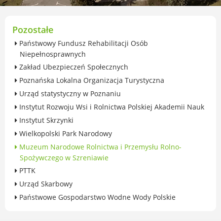
przekształceniowa
Urząd Miasta Luboń
Zabytki
Pozostałe
Ochrona środowiska
Państwowy Fundusz Rehabilitacji Osób
Edukacja ekologiczna
Niepełnosprawnych
SZYKUJ SIĘ NA ZMIANY KLIMATU
Zakład Ubezpieczeń Społecznych
Komunikacja miejska
Poznańska Lokalna Organizacja Turystyczna
Rolnictwo
Urząd statystyczny w Poznaniu
Zwierzęta
Instytut Rozwoju Wsi i Rolnictwa Polskiej Akademii Nauk
Organizacje pozarządowe
Instytut Skrzynki
Centrum Organizacji Pozarządowych
Wielkopolski Park Narodowy
Karty honorowane w Luboniu
Muzeum Narodowe Rolnictwa i Przemysłu Rolno-
Duża Rodzina
Spożywczego w Szreniawie
Konsultacje społeczne i ewaluacje
PTTK
Luboński Budżet Obywatelski
Urząd Skarbowy
Konkursy miejskie
Państwowe Gospodarstwo Wodne Wody Polskie
Fundusze UE i krajowe
GKRPA/Centrum Wsparcia i Pomocy