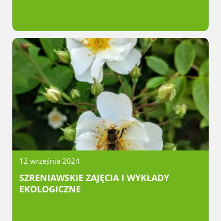
Radni Rady Miasta Luboń
Sesja Rady Miasta
Harmonogram dyżurów radnych
Komisje Rady Miasta Luboń
Terminarz spotkań komisji
Uchwały Rady Miasta Luboń
Młodzieżowa Rada Miasta Luboń
Rada Gospodarcza
POZOSTAŁE
12 września 2024
Państwowy Fundusz Rehabilitacji Osób
SZRENIAWSKIE ZAJĘCIA I WYKŁADY
Niepełnosprawnych
EKOLOGICZNE
Zakład Ubezpieczeń Społecznych
Poznańska Lokalna Organizacja
Turystyczna