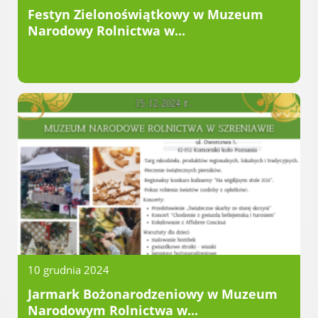
Festyn Zielonoświątkowy w Muzeum
Gry miejskie
Narodowy Rolnictwa w...
Kultura
Komenda Straży Miejskiej Miasta
Luboń
Komisariat Policji w Luboniu
LOSiR
Serwisy mapowe
Informator Miasta Luboń
Ogłoszenia o pracę
Plaża Miejska przy ul. Rzecznej w
Luboniu
10 grudnia 2024
RADA MIASTA LUBOŃ
Jarmark Bożonarodzeniowy w Muzeum
Portal Mieszkańca. Aktualne informacje
Narodowym Rolnictwa w...