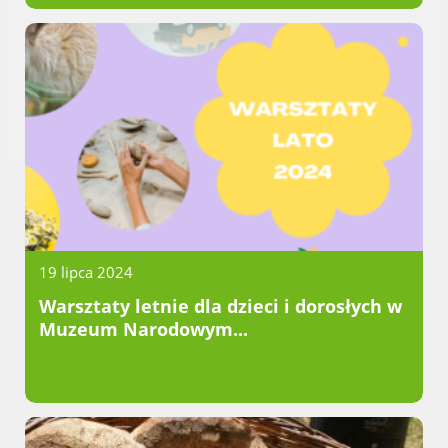
Urząd statystyczny w Poznaniu
Instytut Rozwoju Wsi i Rolnictwa
Polskiej Akademii Nauk
Instytut Skrzynki
Wielkopolski Park Narodowy
Muzeum Narodowe Rolnictwa i
Przemysłu Rolno-Spożywczego w
Szreniawie
PTTK
Urząd Skarbowy
19 lipca 2024
Państwowe Gospodarstwo Wodne
Wody Polskie
Warsztaty letnie dla dzieci i dorosłych w
Muzeum Narodowym...
KONTAKT