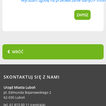
Wyrażam zgodę na przetwarzanie danych- infor
Rodzinie
BEZPIECZEŃSTWO
Zdrowie
Porady prawne
Wydarzenia
WYBORY
Likwidacja barier - seniorzy i osoby z
niepełnosprawnościami
WRÓĆ
MIASTO LUBOŃ
SKONTAKTUJ SIĘ Z NAMI
Władze Miasta
Urząd Miasta Luboń
O mieście
pl. Edmunda Bojanowskiego 2
Luboński Szlak Architektury
62-030 Luboń
Przemysłowej
tel. 61 813 00 11 (centrala)
Śladami historii Lubonia