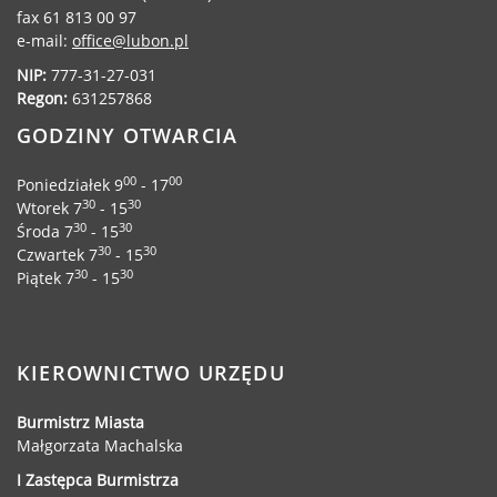
fax 61 813 00 97
Gry miejskie
e-mail:
office@lubon.pl
Kultura
NIP:
777-31-27-031
Komenda Straży Miejskiej Miasta
Regon:
631257868
Luboń
GODZINY OTWARCIA
Komisariat Policji w Luboniu
LOSiR
00
00
Poniedziałek 9
- 17
Serwisy mapowe
30
30
Wtorek 7
- 15
30
30
Środa 7
- 15
Informator Miasta Luboń
30
30
Czwartek 7
- 15
Ogłoszenia o pracę
30
30
Piątek 7
- 15
Plaża Miejska przy ul. Rzecznej w
Luboniu
KIEROWNICTWO URZĘDU
Burmistrz Miasta
RADA MIASTA LUBOŃ
Małgorzata Machalska
I Zastępca Burmistrza
Portal Mieszkańca. Aktualne informacje