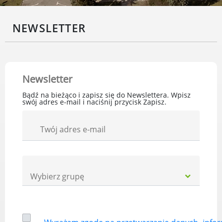
przekształceniowa
Urząd Miasta Luboń
Zabytki
NEWSLETTER
Ochrona środowiska
Edukacja ekologiczna
SZYKUJ SIĘ NA ZMIANY KLIMATU
Komunikacja miejska
Newsletter
Rolnictwo
Bądź na bieżąco i zapisz się do Newslettera. Wpisz
Zwierzęta
swój adres e-mail i naciśnij przycisk Zapisz.
Organizacje pozarządowe
Centrum Organizacji Pozarządowych
Twój adres e-mail
Karty honorowane w Luboniu
Duża Rodzina
Konsultacje społeczne i ewaluacje
Wybierz
grupę
Luboński Budżet Obywatelski
Konkursy miejskie
Fundusze UE i krajowe
GKRPA/Centrum Wsparcia i Pomocy