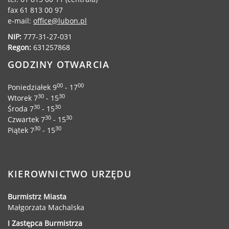
fax 61 813 00 97
Urząd statystyczny w Poznaniu
e-mail:
office@lubon.pl
Instytut Rozwoju Wsi i Rolnictwa
NIP:
777-31-27-031
Polskiej Akademii Nauk
Regon:
631257868
Instytut Skrzynki
GODZINY OTWARCIA
Wielkopolski Park Narodowy
Muzeum Narodowe Rolnictwa i
00
00
Poniedziałek 9
- 17
Przemysłu Rolno-Spożywczego w
30
30
Wtorek 7
- 15
Szreniawie
30
30
Środa 7
- 15
PTTK
30
30
Czwartek 7
- 15
Urząd Skarbowy
30
30
Piątek 7
- 15
Państwowe Gospodarstwo Wodne
Wody Polskie
KIEROWNICTWO URZĘDU
Burmistrz Miasta
Małgorzata Machalska
KONTAKT
I Zastępca Burmistrza