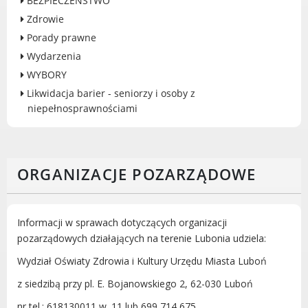
BEZPIECZEŃSTWO
Gry miejskie
Zdrowie
Kultura
Porady prawne
Komenda Straży Miejskiej Miasta
Wydarzenia
Luboń
WYBORY
Komisariat Policji w Luboniu
Likwidacja barier - seniorzy i osoby z
LOSiR
niepełnosprawnościami
Serwisy mapowe
Informator Miasta Luboń
Ogłoszenia o pracę
ORGANIZACJE POZARZĄDOWE
Plaża Miejska przy ul. Rzecznej w
Luboniu
Informacji w sprawach dotyczących organizacji
pozarządowych działających na terenie Lubonia udziela:
Wydział Oświaty Zdrowia i Kultury Urzędu Miasta Luboń
RADA MIASTA LUBOŃ
z siedzibą przy pl. E. Bojanowskiego 2, 62-030 Luboń
Portal Mieszkańca. Aktualne informacje
nr tel.: 618130011 w. 11 lub 699 714 675.