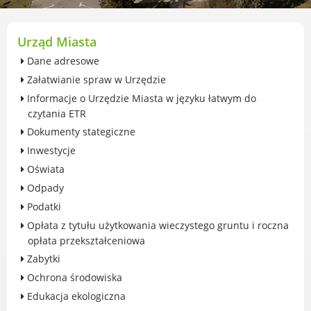
przekształceniowa
Urząd Miasta Luboń
Zabytki
Urząd Miasta
Ochrona środowiska
Dane adresowe
Edukacja ekologiczna
Załatwianie spraw w Urzędzie
SZYKUJ SIĘ NA ZMIANY KLIMATU
Informacje o Urzędzie Miasta w języku łatwym do
Komunikacja miejska
czytania ETR
Rolnictwo
Dokumenty stategiczne
Zwierzęta
Inwestycje
Organizacje pozarządowe
Oświata
Centrum Organizacji Pozarządowych
Odpady
Karty honorowane w Luboniu
Podatki
Duża Rodzina
Opłata z tytułu użytkowania wieczystego gruntu i roczna
Konsultacje społeczne i ewaluacje
opłata przekształceniowa
Luboński Budżet Obywatelski
Zabytki
Konkursy miejskie
Ochrona środowiska
Fundusze UE i krajowe
Edukacja ekologiczna
GKRPA/Centrum Wsparcia i Pomocy