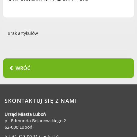
Radni Rady Miasta Luboń
Sesja Rady Miasta
Harmonogram dyżurów radnych
Komisje Rady Miasta Luboń
Brak artykułów
Terminarz spotkań komisji
Uchwały Rady Miasta Luboń
Młodzieżowa Rada Miasta Luboń
Rada Gospodarcza
WRÓĆ
POZOSTAŁE
SKONTAKTUJ SIĘ Z NAMI
Państwowy Fundusz Rehabilitacji Osób
Niepełnosprawnych
Urząd Miasta Luboń
pl. Edmunda Bojanowskiego 2
Zakład Ubezpieczeń Społecznych
62-030 Luboń
Poznańska Lokalna Organizacja
Turystyczna
tel. 61 813 00 11 (centrala)