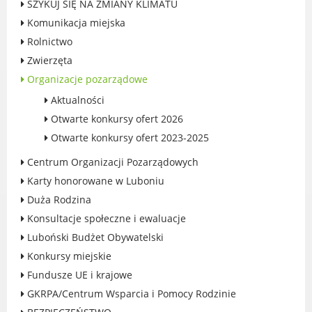
SZYKUJ SIĘ NA ZMIANY KLIMATU
Rodzinie
Komunikacja miejska
BEZPIECZEŃSTWO
Rolnictwo
Zdrowie
Zwierzęta
Porady prawne
Organizacje pozarządowe
Wydarzenia
Aktualności
WYBORY
Otwarte konkursy ofert 2026
Likwidacja barier - seniorzy i osoby z
niepełnosprawnościami
Otwarte konkursy ofert 2023-2025
Centrum Organizacji Pozarządowych
Karty honorowane w Luboniu
Duża Rodzina
MIASTO LUBOŃ
Konsultacje społeczne i ewaluacje
Luboński Budżet Obywatelski
Władze Miasta
Konkursy miejskie
O mieście
Fundusze UE i krajowe
Luboński Szlak Architektury
Przemysłowej
GKRPA/Centrum Wsparcia i Pomocy Rodzinie
Śladami historii Lubonia