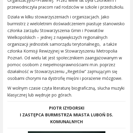
Organizacyjno–Prawnej. Przez wiele lat była członkiem i
Radni Rady Miasta Luboń
przewodniczyła pracom rad rodziców w szkole i przedszkolu.
Sesja Rady Miasta
Działa w kilku stowarzyszeniach i organizacjach. Jako
Harmonogram dyżurów radnych
burmistrz z wieloletnim doświadczeniem piastuje stanowisko
Komisje Rady Miasta Luboń
członka zarządu Stowarzyszenia Gmin i Powiatów
Terminarz spotkań komisji
Wielkopolskich – jednej z największych regionalnych
Uchwały Rady Miasta Luboń
organizacji jednostek samorządu terytorialnego, a także
członka Komisji Rewizyjnej w Stowarzyszeniu Metropolia
Młodzieżowa Rada Miasta Luboń
Poznań. Od wielu lat jest społecznikiem zaangażowanym w
Rada Gospodarcza
pomoc osobom z niepełnosprawnościami m.in. poprzez
działalność w Stowarzyszeniu „Regetów” zajmującym się
osobami chorymi na dystrofię mięśni i porażenie mózgowe.
W wolnym czasie czyta literaturę biograficzną, słucha muzyki
POZOSTAŁE
klasycznej lub wędruje po górach.
Państwowy Fundusz Rehabilitacji Osób
PIOTR IZYDORSKI
Niepełnosprawnych
I ZASTĘPCA BURMISTRZA MIASTA LUBOŃ DS.
Zakład Ubezpieczeń Społecznych
KOMUNALNYCH
Poznańska Lokalna Organizacja
Turystyczna