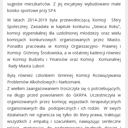
sugestie mieszkańców. Z jej inicjatywy wybudowano małe
boisko sportowe przy SP4.
W latach 2014-2019 była przewodniczącą Komisji Sfery
Społecznej. Zasiadała w kapitule konkursu „Siewca Roku”,
komisji stypendialnej dla uzdolnionej młodzieży oraz wielu
komisjach konkursowych organizowanych przez Miasto.
Ponadto pracowała w Komisji Organizacyjno- Prawnej i
Komisji Ochrony Środowiska, a w ostatniej kadencji również
w Komisji Budżetu i Finansów oraz Komisji Komunalnej
Rady Miasta Luboń.
Byłą również członkiem Gminnej Komisji Rozwiązywania
Problemów Alkoholowych i Narkomanii.
Z wielkim zaangażowaniem troszczyła się o potrzebujących,
na długo przed powołaniem do GKRPA. Uczestniczyła w
organizowanych przez komisję wyjazdach terapeutycznych
organizowanych dla podopiecznych i ich rodzin. W swych
działaniach nie ogranicza się tylko do litery prawa, traktując
wszystkich z empatią i szacunkiem, nawiązując serdeczne
relacje, motywując do podejmowania trudnych decyzji i