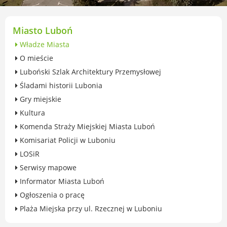
przekształceniowa
Urząd Miasta Luboń
Zabytki
Miasto Luboń
Ochrona środowiska
Władze Miasta
Edukacja ekologiczna
O mieście
SZYKUJ SIĘ NA ZMIANY KLIMATU
Luboński Szlak Architektury Przemysłowej
Komunikacja miejska
Śladami historii Lubonia
Rolnictwo
Gry miejskie
Zwierzęta
Kultura
Organizacje pozarządowe
Komenda Straży Miejskiej Miasta Luboń
Centrum Organizacji Pozarządowych
Komisariat Policji w Luboniu
Karty honorowane w Luboniu
LOSiR
Duża Rodzina
Serwisy mapowe
Konsultacje społeczne i ewaluacje
Informator Miasta Luboń
Luboński Budżet Obywatelski
Ogłoszenia o pracę
Konkursy miejskie
Plaża Miejska przy ul. Rzecznej w Luboniu
Fundusze UE i krajowe
GKRPA/Centrum Wsparcia i Pomocy