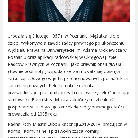
Gry miejskie
Kultura
Komenda Straży Miejskiej Miasta
Luboń
Urodziła się 8 lutego 1967 r. w Poznaniu. Mężatka, troje
Komisariat Policji w Luboniu
dzieci. Wykonywała zawód radcy prawnego po ukończeniu
LOSiR
Wydziału Prawa na Uniwersytecie im. Adama Mickiewicza w
Serwisy mapowe
Poznaniu oraz aplikacji radcowskiej w Okręgowej Izbie
Radców Prawnych w Poznaniu. Jako prawnik obsługiwała
Informator Miasta Luboń
głównie podmioty gospodarcze. Zajmowała się obsługą
Ogłoszenia o pracę
rynku kapitałowego w jednej z renomowanych, poznańskich
Plaża Miejska przy ul. Rzecznej w
kancelarii prawnych. Pełniła funkcje członka i
Luboniu
przewodniczącej rad nadzorczych i rad wierzycieli. Obejmując
stanowisko Burmistrza Miasta zakończyła działalność
gospodarczą, zamykając kancelarię radcy prawnego, którą
prowadziła od 2005 roku.
RADA MIASTA LUBOŃ
Radna Rady Miasta Luboń kadencji 2010-2014, pracująca w
Komisji Komunalnej i przewodnicząca Komisji
Portal Mieszkańca. Aktualne informacje