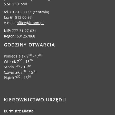
62-030 Luboń
tel. 61 813 00 11 (centrala)
fax 61 813 00 97
e-mail:
office@lubon.pl
NIP:
777-31-27-031
Regon:
631257868
GODZINY OTWARCIA
00
00
Poniedziałek 9
- 17
30
30
Wtorek 7
- 15
30
30
Środa 7
- 15
30
30
Czwartek 7
- 15
30
30
Piątek 7
- 15
KIEROWNICTWO URZĘDU
Burmistrz Miasta