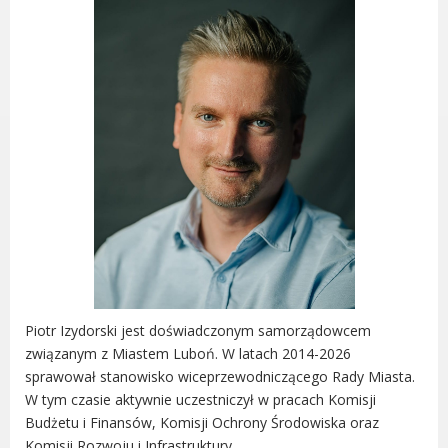
Urząd statystyczny w Poznaniu
Instytut Rozwoju Wsi i Rolnictwa
Polskiej Akademii Nauk
Instytut Skrzynki
Wielkopolski Park Narodowy
Muzeum Narodowe Rolnictwa i
Przemysłu Rolno-Spożywczego w
Szreniawie
PTTK
Urząd Skarbowy
Państwowe Gospodarstwo Wodne
Wody Polskie
Piotr Izydorski jest doświadczonym samorządowcem
związanym z Miastem Luboń. W latach 2014-2026
sprawował stanowisko wiceprzewodniczącego Rady Miasta.
W tym czasie aktywnie uczestniczył w pracach Komisji
KONTAKT
Budżetu i Finansów, Komisji Ochrony Środowiska oraz
Komisji Rozwoju i Infrastruktury.