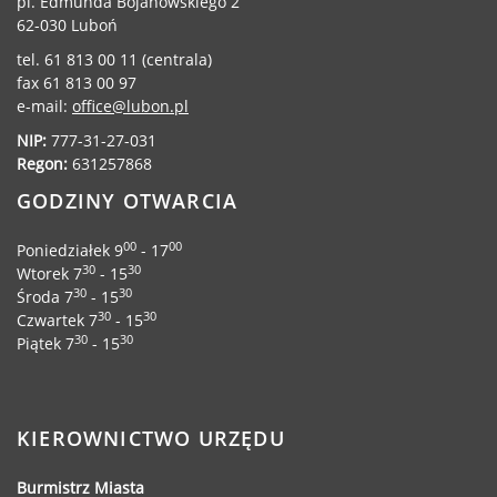
pl. Edmunda Bojanowskiego 2
62-030 Luboń
tel. 61 813 00 11 (centrala)
fax 61 813 00 97
e-mail:
office@lubon.pl
NIP:
777-31-27-031
Regon:
631257868
GODZINY OTWARCIA
00
00
Poniedziałek 9
- 17
30
30
Wtorek 7
- 15
30
30
Środa 7
- 15
30
30
Czwartek 7
- 15
30
30
Piątek 7
- 15
KIEROWNICTWO URZĘDU
Burmistrz Miasta