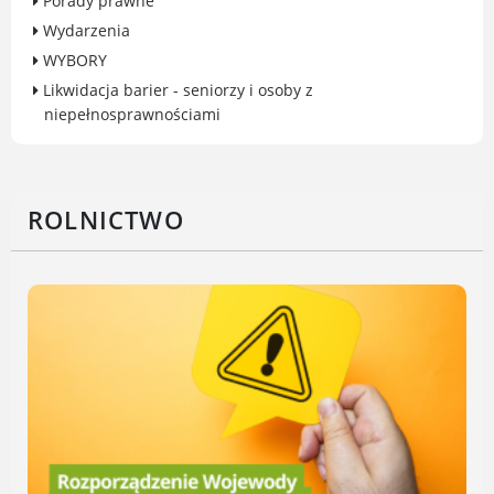
Porady prawne
Gry miejskie
Wydarzenia
Kultura
WYBORY
Komenda Straży Miejskiej Miasta
Likwidacja barier - seniorzy i osoby z
Luboń
niepełnosprawnościami
Komisariat Policji w Luboniu
LOSiR
Serwisy mapowe
ROLNICTWO
Informator Miasta Luboń
Ogłoszenia o pracę
Plaża Miejska przy ul. Rzecznej w
Luboniu
RADA MIASTA LUBOŃ
Portal Mieszkańca. Aktualne informacje