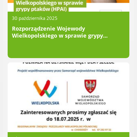
Radni Rady Miasta Luboń
Sesja Rady Miasta
30 października 2025
Harmonogram dyżurów radnych
Rozporządzenie Wojewody
Komisje Rady Miasta Luboń
Wielkopolskiego w sprawie grypy...
Terminarz spotkań komisji
Uchwały Rady Miasta Luboń
Młodzieżowa Rada Miasta Luboń
Rada Gospodarcza
POZOSTAŁE
Państwowy Fundusz Rehabilitacji Osób
Niepełnosprawnych
Zakład Ubezpieczeń Społecznych
Poznańska Lokalna Organizacja
Turystyczna