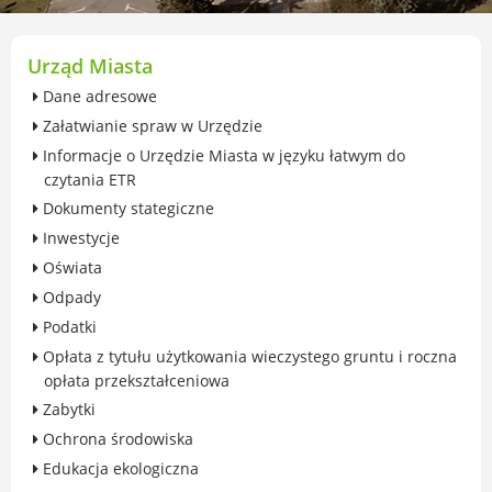
przekształceniowa
Urząd Miasta Luboń
Zabytki
Urząd Miasta
Ochrona środowiska
Dane adresowe
Edukacja ekologiczna
Załatwianie spraw w Urzędzie
SZYKUJ SIĘ NA ZMIANY KLIMATU
Informacje o Urzędzie Miasta w języku łatwym do
Komunikacja miejska
czytania ETR
Rolnictwo
Dokumenty stategiczne
Zwierzęta
Inwestycje
Organizacje pozarządowe
Oświata
Centrum Organizacji Pozarządowych
Odpady
Karty honorowane w Luboniu
Podatki
Duża Rodzina
Opłata z tytułu użytkowania wieczystego gruntu i roczna
Konsultacje społeczne i ewaluacje
opłata przekształceniowa
Luboński Budżet Obywatelski
Zabytki
Konkursy miejskie
Ochrona środowiska
Fundusze UE i krajowe
Edukacja ekologiczna
GKRPA/Centrum Wsparcia i Pomocy