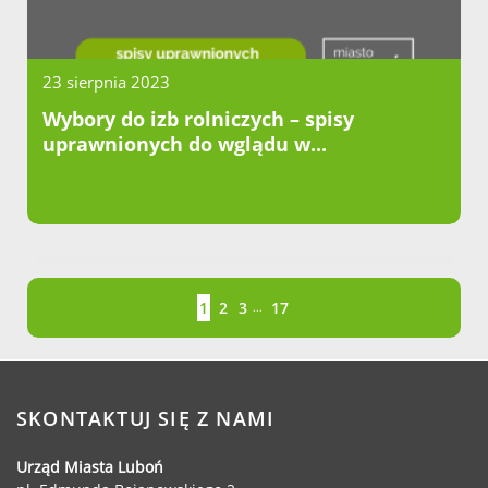
23 sierpnia 2023
Wybory do izb rolniczych – spisy
uprawnionych do wglądu w...
Strona
Strona
Strona
Strona
Strona
1
2
3
17
...
SKONTAKTUJ SIĘ Z NAMI
Urząd Miasta Luboń