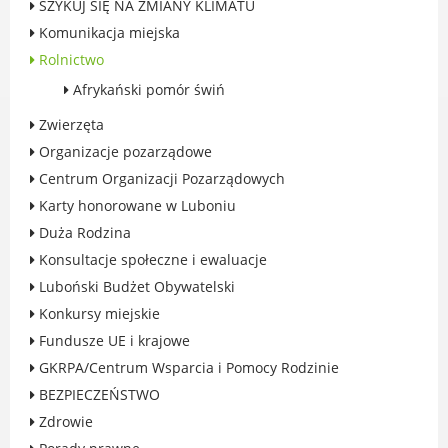
SZYKUJ SIĘ NA ZMIANY KLIMATU
Rodzinie
Komunikacja miejska
BEZPIECZEŃSTWO
Rolnictwo
Zdrowie
Afrykański pomór świń
Porady prawne
Wydarzenia
Zwierzęta
WYBORY
Organizacje pozarządowe
Likwidacja barier - seniorzy i osoby z
Centrum Organizacji Pozarządowych
niepełnosprawnościami
Karty honorowane w Luboniu
Duża Rodzina
Konsultacje społeczne i ewaluacje
Luboński Budżet Obywatelski
MIASTO LUBOŃ
Konkursy miejskie
Fundusze UE i krajowe
Władze Miasta
GKRPA/Centrum Wsparcia i Pomocy Rodzinie
O mieście
BEZPIECZEŃSTWO
Luboński Szlak Architektury
Przemysłowej
Zdrowie
Śladami historii Lubonia