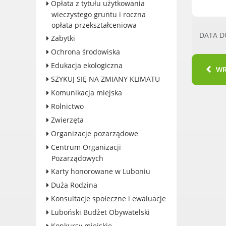
Opłata z tytułu użytkowania
Konkursy miejskie
wieczystego gruntu i roczna
opłata przekształceniowa
Fundusze UE i krajowe
DATA D
Zabytki
GKRPA/Centrum Wsparcia i
Pomocy Rodzinie
Ochrona środowiska
BEZPIECZEŃSTWO
Edukacja ekologiczna
W
Zdrowie
SZYKUJ SIĘ NA ZMIANY KLIMATU
Porady prawne
Komunikacja miejska
Wydarzenia
Rolnictwo
WYBORY
Zwierzęta
Likwidacja barier - seniorzy i
Organizacje pozarządowe
osoby z
Centrum Organizacji
niepełnosprawnościami
Pozarządowych
Karty honorowane w Luboniu
Duża Rodzina
Konsultacje społeczne i ewaluacje
KONTAKT
Luboński Budżet Obywatelski
Konkursy miejskie