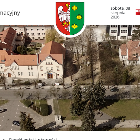
sobota, 08
rmacyjny
sierpnia
2026
TO LUBOŃ
RADA MIASTA LUB
adze Miasta
Portal Mieszkańca. A
informacje
mieście
Radni Rady Miasta L
boński Szlak Architektury
zemysłowej
Sesja Rady Miasta
adami historii Lubonia
Harmonogram dyżur
radnych
y miejskie
Komisje Rady Miasta
ltura
Terminarz spotkań ko
menda Straży Miejskiej
asta Luboń
Uchwały Rady Miasta
misariat Policji w Luboniu
Młodzieżowa Rada Mi
Luboń
SiR
Stawki opłat i płatności