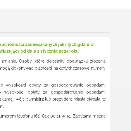
Wielkopolski Park Narodowy
Muzeum Narodowe Rolnictwa
i Przemysłu Rolno-
Spożywczego w Szreniawie
PTTK
Urząd Skarbowy
chomości zamieszkanych jak i tych gdzie w
Państwowe Gospodarstwo
ązujący od dnia 1 stycznia 2025 roku
Wodne Wody Polskie
 zmianie. Osoby, które dopełniły obowiązku złożenia
 mogą dokonywać płatności na dotychczasowe numery
ji o wysokości opłaty za gospodarowanie odpadami
 o wysokości opłaty za gospodarowanie odpadami
racji wójt, burmistrz lub prezydent miasta określa, w
i.
merem telefonu (61) 813 00 11 w. 51. Zapytania można