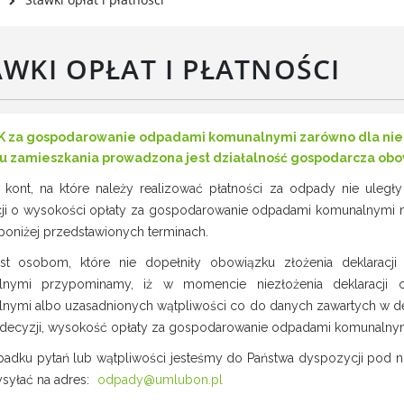
Rada Gospodarcza
rwisy mapowe
formator Miasta Luboń
AWKI OPŁAT I PŁATNOŚCI
łoszenia o pracę
aża Miejska przy ul. Rzecznej
Luboniu
 za gospodarowanie odpadami komunalnymi zarówno dla nieru
u zamieszkania prowadzona jest działalność gospodarcza obowi
kont, na które należy realizować płatności za odpady nie uległy
cji o wysokości opłaty za gospodarowanie odpadami komunalnymi
 poniżej przedstawionych terminach.
st osobom, które nie dopełniły obowiązku złożenia deklarac
lnymi przypominamy, iż w momencie niezłożenia deklaracji
nymi albo uzasadnionych wątpliwości co do danych zawartych w dekla
decyzji, wysokość opłaty za gospodarowanie odpadami komunalnym
adku pytań lub wątpliwości jesteśmy do Państwa dyspozycji pod nu
ysyłać na adres:
odpady@umlubon.pl