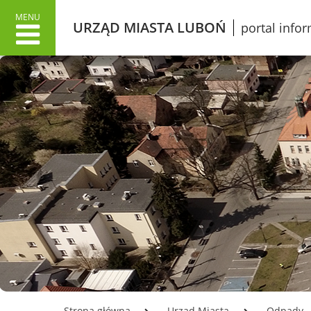
MENU
URZĄD MIASTA LUBOŃ
portal info
URZĄD MIASTA
MIAS
Dane adresowe
Wł
Załatwianie spraw w Urzędzie
O 
Informacje o Urzędzie Miasta
Lu
w języku łatwym do czytania
Pr
ETR
Śl
Dokumenty stategiczne
Gr
Inwestycje
Ku
Oświata
Ko
Odpady
Mi
Podatki
Ko
Urząd Miasta Luboń
Opłata z tytułu użytkowania
LO
Strona główna
Urząd Miasta
Odpady