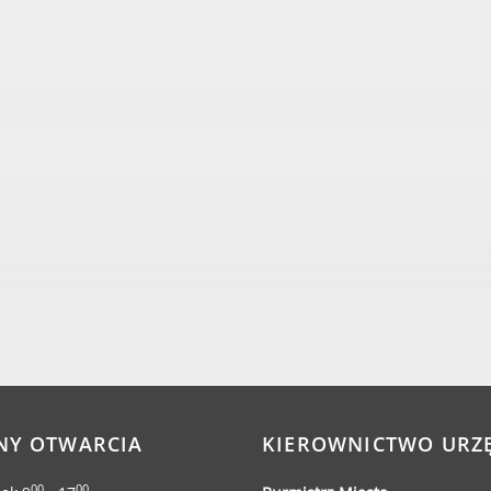
NY OTWARCIA
KIEROWNICTWO URZ
00
00