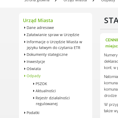
wieczystego gruntu i roczna
Se
opłata przekształceniowa
In
Zabytki
ST
Og
Urząd Miasta
Ochrona środowiska
Pl
Dane adresowe
Edukacja ekologiczna
w 
Załatwianie spraw w Urzędzie
SZYKUJ SIĘ NA ZMIANY
CENNIK
Informacje o Urzędzie Miasta w
KLIMATU
miejsc
języku łatwym do czytania ETR
Komunikacja miejska
Dokumenty stategiczne
Numery 
Rolnictwo
Inwestycje
deklara
Zwierzęta
kont, w
Oświata
Organizacje pozarządowe
Odpady
Natomia
Centrum Organizacji
Pozarządowych
komuna
PSZOK
komunal
Karty honorowane w Luboniu
Aktualności
drodze 
Duża Rodzina
Rejestr działalności
regulowanej
Konsultacje społeczne i
W przyp
ewaluacje
także w
Podatki
Luboński Budżet Obywatelski