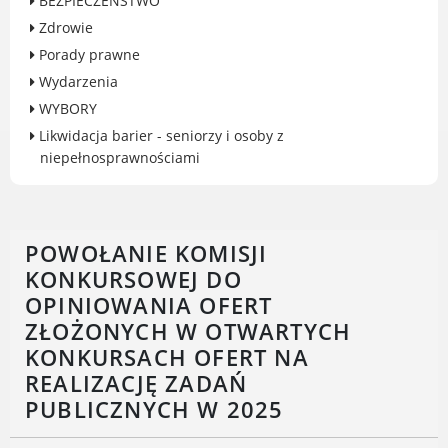
BEZPIECZEŃSTWO
Gry miejskie
Zdrowie
Kultura
Porady prawne
Komenda Straży Miejskiej Miasta
Wydarzenia
Luboń
WYBORY
Komisariat Policji w Luboniu
Likwidacja barier - seniorzy i osoby z
LOSiR
niepełnosprawnościami
Serwisy mapowe
Informator Miasta Luboń
Ogłoszenia o pracę
POWOŁANIE KOMISJI
Plaża Miejska przy ul. Rzecznej w
KONKURSOWEJ DO
Luboniu
OPINIOWANIA OFERT
ZŁOŻONYCH W OTWARTYCH
KONKURSACH OFERT NA
REALIZACJĘ ZADAŃ
RADA MIASTA LUBOŃ
PUBLICZNYCH W 2025
Portal Mieszkańca. Aktualne informacje