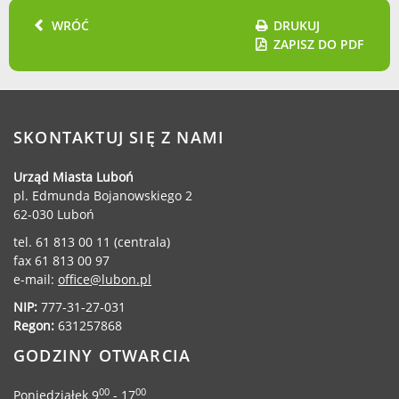
WRÓĆ
DRUKUJ
ZAPISZ DO PDF
SKONTAKTUJ SIĘ Z NAMI
Urząd Miasta Luboń
pl. Edmunda Bojanowskiego 2
62-030 Luboń
tel. 61 813 00 11 (centrala)
fax 61 813 00 97
e-mail:
office@lubon.pl
NIP:
777-31-27-031
Regon:
631257868
GODZINY OTWARCIA
00
00
Poniedziałek 9
- 17