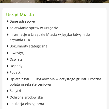
przekształceniowa
Urząd Miasta Luboń
Zabytki
Urząd Miasta
Ochrona środowiska
Dane adresowe
Edukacja ekologiczna
Załatwianie spraw w Urzędzie
SZYKUJ SIĘ NA ZMIANY KLIMATU
Informacje o Urzędzie Miasta w języku łatwym do
Komunikacja miejska
czytania ETR
Rolnictwo
Dokumenty stategiczne
Zwierzęta
Inwestycje
Organizacje pozarządowe
Oświata
Centrum Organizacji Pozarządowych
Odpady
Karty honorowane w Luboniu
Podatki
Duża Rodzina
Opłata z tytułu użytkowania wieczystego gruntu i roczna
Konsultacje społeczne i ewaluacje
opłata przekształceniowa
Luboński Budżet Obywatelski
Zabytki
Konkursy miejskie
Ochrona środowiska
Fundusze UE i krajowe
Edukacja ekologiczna
GKRPA/Centrum Wsparcia i Pomocy