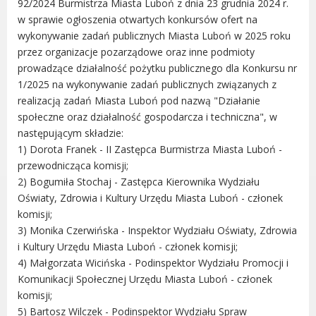
92/2024 Burmistrza Miasta Luboń z dnia 23 grudnia 2024 r.
Urząd statystyczny w Poznaniu
w sprawie ogłoszenia otwartych konkursów ofert na
wykonywanie zadań publicznych Miasta Luboń w 2025 roku
Instytut Rozwoju Wsi i Rolnictwa
przez organizacje pozarządowe oraz inne podmioty
Polskiej Akademii Nauk
prowadzące działalność pożytku publicznego dla Konkursu nr
Instytut Skrzynki
1/2025 na wykonywanie zadań publicznych związanych z
Wielkopolski Park Narodowy
realizacją zadań Miasta Luboń pod nazwą "Działanie
Muzeum Narodowe Rolnictwa i
społeczne oraz działalność gospodarcza i techniczna", w
Przemysłu Rolno-Spożywczego w
następującym składzie:
Szreniawie
1) Dorota Franek - II Zastępca Burmistrza Miasta Luboń -
PTTK
przewodnicząca komisji;
Urząd Skarbowy
2) Bogumiła Stochaj - Zastępca Kierownika Wydziału
Państwowe Gospodarstwo Wodne
Oświaty, Zdrowia i Kultury Urzędu Miasta Luboń - członek
Wody Polskie
komisji;
3) Monika Czerwińska - Inspektor Wydziału Oświaty, Zdrowia
i Kultury Urzędu Miasta Luboń - członek komisji;
4) Małgorzata Wicińska - Podinspektor Wydziału Promocji i
Komunikacji Społecznej Urzędu Miasta Luboń - członek
KONTAKT
komisji;
5) Bartosz Wilczek - Podinspektor Wydziału Spraw