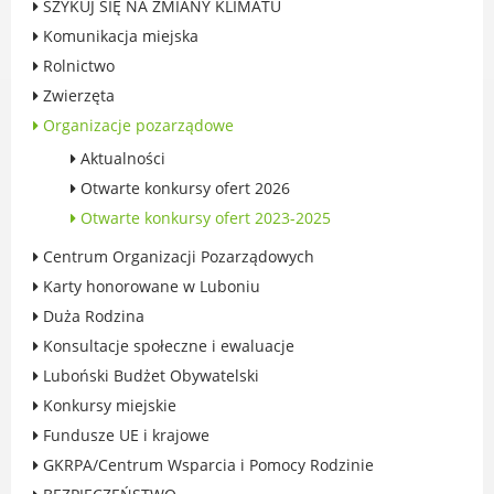
SZYKUJ SIĘ NA ZMIANY KLIMATU
Rodzinie
Komunikacja miejska
BEZPIECZEŃSTWO
Rolnictwo
Zdrowie
Zwierzęta
Porady prawne
Organizacje pozarządowe
Wydarzenia
Aktualności
WYBORY
Otwarte konkursy ofert 2026
Likwidacja barier - seniorzy i osoby z
niepełnosprawnościami
Otwarte konkursy ofert 2023-2025
Centrum Organizacji Pozarządowych
Karty honorowane w Luboniu
Duża Rodzina
MIASTO LUBOŃ
Konsultacje społeczne i ewaluacje
Luboński Budżet Obywatelski
Władze Miasta
Konkursy miejskie
O mieście
Fundusze UE i krajowe
Luboński Szlak Architektury
Przemysłowej
GKRPA/Centrum Wsparcia i Pomocy Rodzinie
Śladami historii Lubonia