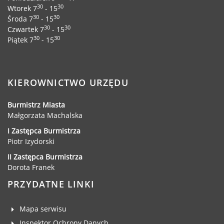
30
30
Wtorek 7
- 15
30
30
Środa 7
- 15
30
30
Czwartek 7
- 15
30
30
Piątek 7
- 15
KIEROWNICTWO URZĘDU
Burmistrz Miasta
Małgorzata Machalska
I Zastępca Burmistrza
Piotr Izydorski
II Zastępca Burmistrza
Dorota Franek
PRZYDATNE LINKI
Mapa serwisu
Inspektor Ochrony Danych