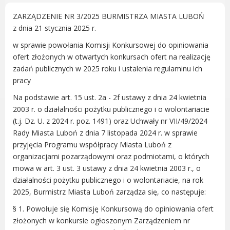
Radni Rady Miasta Luboń
ZARZĄDZENIE NR 3/2025 BURMISTRZA MIASTA LUBOŃ
Sesja Rady Miasta
z dnia 21 stycznia 2025 r.
Harmonogram dyżurów radnych
w sprawie powołania Komisji Konkursowej do opiniowania
Komisje Rady Miasta Luboń
ofert złożonych w otwartych konkursach ofert na realizację
Terminarz spotkań komisji
zadań publicznych w 2025 roku i ustalenia regulaminu ich
Uchwały Rady Miasta Luboń
pracy
Młodzieżowa Rada Miasta Luboń
Na podstawie art. 15 ust. 2a - 2f ustawy z dnia 24 kwietnia
Rada Gospodarcza
2003 r. o działalności pożytku publicznego i o wolontariacie
(t.j. Dz. U. z 2024 r. poz. 1491) oraz Uchwały nr VII/49/2024
Rady Miasta Luboń z dnia 7 listopada 2024 r. w sprawie
przyjęcia Programu współpracy Miasta Luboń z
organizacjami pozarządowymi oraz podmiotami, o których
POZOSTAŁE
mowa w art. 3 ust. 3 ustawy z dnia 24 kwietnia 2003 r., o
Państwowy Fundusz Rehabilitacji Osób
działalności pożytku publicznego i o wolontariacie, na rok
Niepełnosprawnych
2025, Burmistrz Miasta Luboń zarządza się, co następuje:
Zakład Ubezpieczeń Społecznych
§ 1. Powołuje się Komisję Konkursową do opiniowania ofert
Poznańska Lokalna Organizacja
złożonych w konkursie ogłoszonym Zarządzeniem nr
Turystyczna