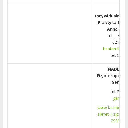
Indywidualna Sp
Praktyka Stom
Anna Mil
ul. Leśmi
62-030 
beatamil_@h
tel. 504 
NADLAN G
Fizjoterapeuty
Gertner
tel. 505 
gert69@
www.facebook.
abinet-Fizjoter
2933914