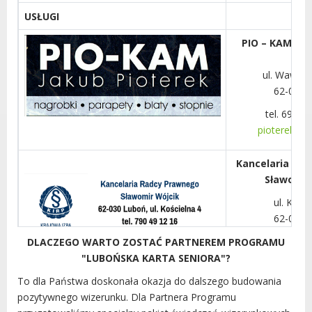
USŁUGI
PIO – KAM Jak
ul. Wawrzy
62-030 
tel. 694 
pioterek.ku
Kancelaria Ra
Sławomir
ul. Kości
62-030 
(naprzeciw
DLACZEGO WARTO ZOSTAĆ PARTNEREM PROGRAMU
kościel
"LUBOŃSKA KARTA SENIORA"?
tel. 790 4
To dla Państwa doskonała okazja do dalszego budowania
sekretariat@kanc
pozytywnego wizerunku. Dla Partnera Programu