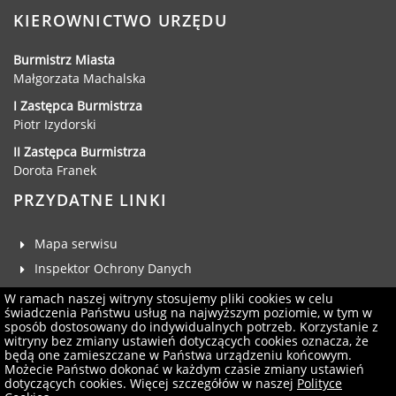
03-416 Warszaw
KIEROWNICTWO URZĘDU
Burmistrz Miasta
Małgorzata Machalska
I Zastępca Burmistrza
Piotr Izydorski
II Zastępca Burmistrza
Dorota Franek
PRZYDATNE LINKI
Mapa serwisu
Inspektor Ochrony Danych
SZKOŁY
Deklaracja dostępności
W ramach naszej witryny stosujemy pliki cookies w celu
świadczenia Państwu usług na najwyższym poziomie, w tym w
Klauzula RODO
Szkoła Język
sposób dostosowany do indywidualnych potrzeb. Korzystanie z
ul. Dworc
witryny bez zmiany ustawień dotyczących cookies oznacza, że
Zgłoś uwagi
będą one zamieszczane w Państwa urządzeniu końcowym.
62-030 
Administrator serwisu
Możecie Państwo dokonać w każdym czasie zmiany ustawień
tel. 601-
dotyczących cookies. Więcej szczegółów w naszej
Polityce
Newsletter