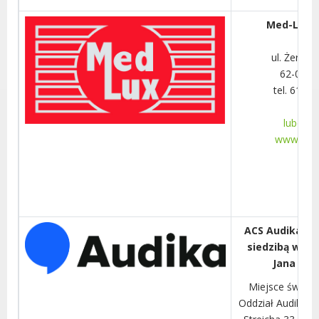
Med-Lux Sp
ul. Żerom
62-030 
tel. 61-8
lubon@v
www.med-
ACS Audika Spó
siedzibą w Wa
Jana Pawł
Miejsce świadc
Oddział Audika w 