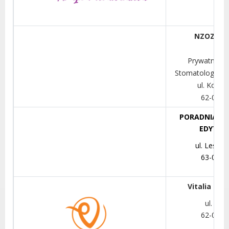
NZOZ DA
Prywatna Pr
Stomatologiczn
ul. Kościu
62-030 
PORADNIA DI
EDYTA 
ul. Leśmi
63-030 
Vitalia Stu
ul. Pol
62-030 