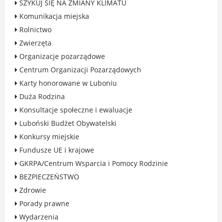
SZYKUJ SIĘ NA ZMIANY KLIMATU
Rodzinie
Komunikacja miejska
BEZPIECZEŃSTWO
Rolnictwo
Zdrowie
Zwierzęta
Porady prawne
Organizacje pozarządowe
Wydarzenia
Centrum Organizacji Pozarządowych
WYBORY
Karty honorowane w Luboniu
Likwidacja barier - seniorzy i osoby z
Duża Rodzina
niepełnosprawnościami
Konsultacje społeczne i ewaluacje
Luboński Budżet Obywatelski
Konkursy miejskie
Fundusze UE i krajowe
MIASTO LUBOŃ
GKRPA/Centrum Wsparcia i Pomocy Rodzinie
Władze Miasta
BEZPIECZEŃSTWO
O mieście
Zdrowie
Luboński Szlak Architektury
Porady prawne
Przemysłowej
Wydarzenia
Śladami historii Lubonia