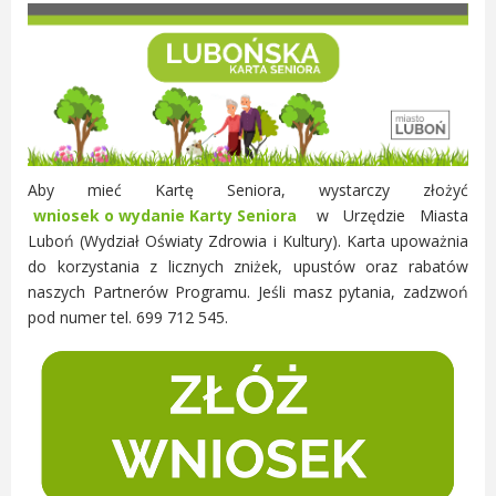
Radni Rady Miasta Luboń
Sesja Rady Miasta
Harmonogram dyżurów radnych
Komisje Rady Miasta Luboń
Terminarz spotkań komisji
Uchwały Rady Miasta Luboń
Aby mieć Kartę Seniora, wystarczy złożyć
Młodzieżowa Rada Miasta Luboń
wniosek o wydanie Karty Seniora
w Urzędzie Miasta
Rada Gospodarcza
Luboń (Wydział Oświaty Zdrowia i Kultury). Karta upoważnia
do korzystania z licznych zniżek, upustów oraz rabatów
naszych Partnerów Programu. Jeśli masz pytania, zadzwoń
pod numer tel. 699 712 545.
POZOSTAŁE
Państwowy Fundusz Rehabilitacji Osób
Niepełnosprawnych
Zakład Ubezpieczeń Społecznych
Poznańska Lokalna Organizacja
Turystyczna