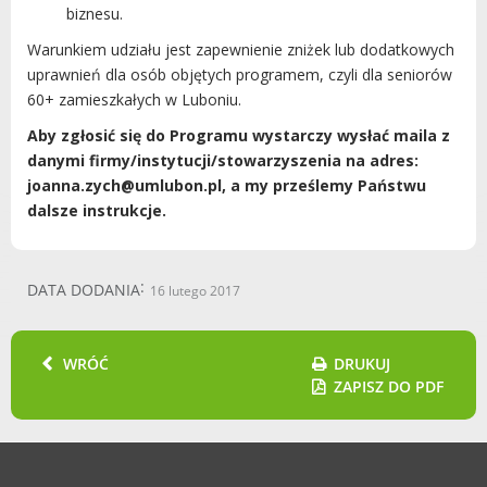
biznesu.
Obsługa Social
na Kona
Warunkiem udziału jest zapewnienie zniżek lub dodatkowych
uprawnień dla osób objętych programem, czyli dla seniorów
60+ zamieszkałych w Luboniu.
Aby zgłosić się do Programu wystarczy wysłać maila z
Rzeczoznawcy M
danymi firmy/instytucji/stowarzyszenia na adres:
z o.o.
joanna.zych@umlubon.pl, a my prześlemy Państwu
dalsze instrukcje.
ul. Wileńska 69/2
03-416 Warszaw
DATA DODANIA
16 lutego 2017
WRÓĆ
DRUKUJ
ZAPISZ DO PDF