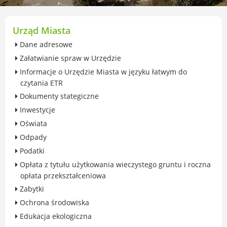
przekształceniowa
Urząd Miasta Luboń
Zabytki
Urząd Miasta
Ochrona środowiska
Dane adresowe
Edukacja ekologiczna
Załatwianie spraw w Urzędzie
SZYKUJ SIĘ NA ZMIANY KLIMATU
Informacje o Urzędzie Miasta w języku łatwym do
Komunikacja miejska
czytania ETR
Rolnictwo
Dokumenty stategiczne
Zwierzęta
Inwestycje
Organizacje pozarządowe
Oświata
Centrum Organizacji Pozarządowych
Odpady
Karty honorowane w Luboniu
Podatki
Duża Rodzina
Opłata z tytułu użytkowania wieczystego gruntu i roczna
Konsultacje społeczne i ewaluacje
opłata przekształceniowa
Luboński Budżet Obywatelski
Zabytki
Konkursy miejskie
Ochrona środowiska
Fundusze UE i krajowe
Edukacja ekologiczna
GKRPA/Centrum Wsparcia i Pomocy