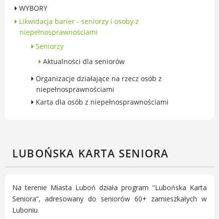
WYBORY
Gry miejskie
Likwidacja barier - seniorzy i osoby z
Kultura
niepełnosprawnościami
Komenda Straży Miejskiej Miasta
Seniorzy
Luboń
Aktualności dla seniorów
Komisariat Policji w Luboniu
LOSiR
Organizacje działające na rzecz osób z
niepełnosprawnościami
Serwisy mapowe
Karta dla osób z niepełnosprawnościami
Informator Miasta Luboń
Ogłoszenia o pracę
Plaża Miejska przy ul. Rzecznej w
Luboniu
LUBOŃSKA KARTA SENIORA
Na terenie Miasta Luboń działa program "Lubońska Karta
RADA MIASTA LUBOŃ
Seniora”, adresowany do seniorów 60+ zamieszkałych w
Luboniu.
Portal Mieszkańca. Aktualne informacje