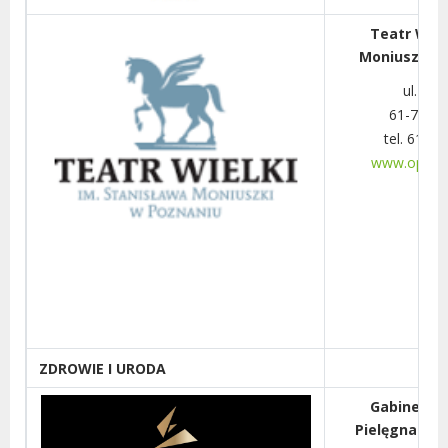
Teatr Wielk
Moniuszki w
ul. Fre
61-701 
tel. 61-6
www.opera.
ZDROWIE I URODA
Gabinet „
Pielęgnacja D