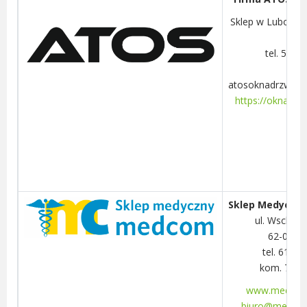
Sklep w Luboniu,
21/
tel. 516 
mail
atosoknadrzwiro
https://okna-drz
Sklep Medyczny
ul. Wschod
62-030 
tel. 61 8
kom. 798 
www.medcom
biuro@medco