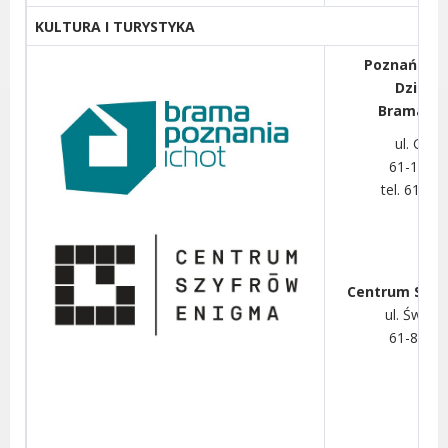
KULTURA I TURYSTYKA
Poznańskie
Dziedz
Brama Po
ul. Gda
61-123 
tel. 61 6
Centrum Szyf
ul. Św. M
61-809 