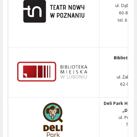
ul. Dąbrow
60-838 
tel. 61 84
Biblioteka
ul. Żabik
62-030 
Deli Park Hote
„Delic
ul. Pozn
Trze