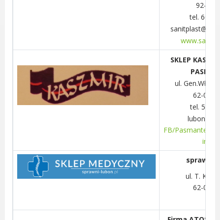
Dane adresowe, wydziały i sprawy
92-735
tel. 609-
sanitplast@sani
www.sanitpl
SKLEP KASZMI
PASMAN
ul. Gen.Wł. Si
62-030 
tel. 517 
lubon@kas
FB/Pasmanteria 
ir Lu
sprawni-l
ul. T. Kośc
62-030 
Firma ATOS Al