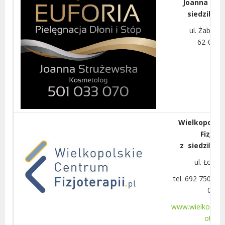
Joanna Str
siedzibą w
ul. Żabiko
62-030 
Wielkopolsk
Fizjote
z siedzibą 
ul. Łomż
tel. 692 750 222
046 
www.wielkopolsk
oterapi