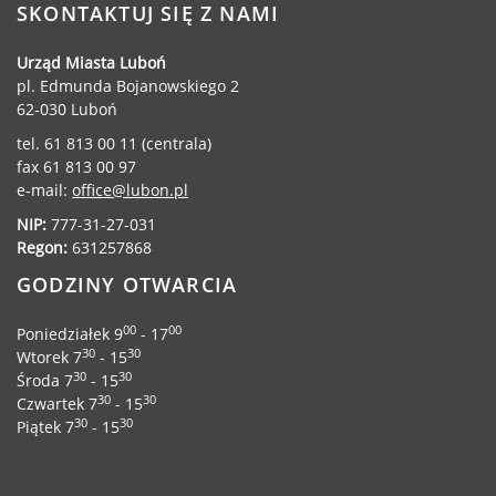
SKONTAKTUJ SIĘ Z NAMI
Urząd Miasta Luboń
KPS Ventures Sp.
pl. Edmunda Bojanowskiego 2
ul. Wileńska 69/2
62-030 Luboń
03-416 Warszaw
tel. 61 813 00 11 (centrala)
fax 61 813 00 97
e-mail:
office@lubon.pl
NIP:
777-31-27-031
Regon:
631257868
GODZINY OTWARCIA
00
00
Poniedziałek 9
- 17
30
30
Wtorek 7
- 15
30
30
Środa 7
- 15
30
30
Czwartek 7
- 15
30
30
Piątek 7
- 15
Inżynierowie Sp.
ul. Wileńska 69/2