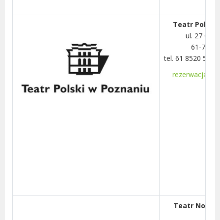
Teatr Polski
ul. 27 Gru
61-737 
tel. 61 8520 541,
rezerwacja@tea
Teatr Nowy 