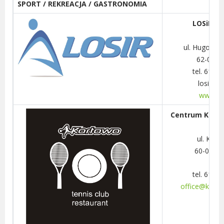
SPORT / REKREACJA / GASTRONOMIA
LOSiR Sp.
ul. Hugona K
62-030 
tel. 61 89
losir@lo
www.los
Centrum Kortow
ul. Kot
60-009 
tel. 61 89
office@korto