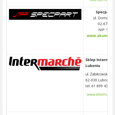
Specpart S
ul. Domanie
02-672 W
NIP: 521
www.akumulato
pl
Sklep Intermar
Luboniu
ul. Żabikowska 5
62-030 Luboń
tel. 61 899 43 11
www.intermarche