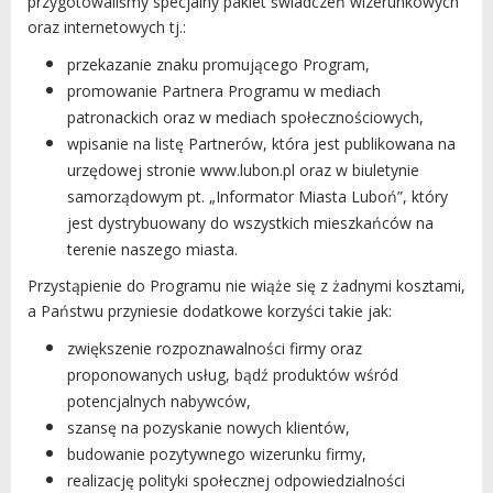
o
przygotowaliśmy specjalny pakiet świadczeń wizerunkowych
www.kancelari
oraz internetowych tj.:
przekazanie znaku promującego Program,
ElektroB Rober
promowanie Partnera Programu w mediach
patronackich oraz w mediach społecznościowych,
- instalacje 
wpisanie na listę Partnerów, która jest publikowana na
- montaż 
urzędowej stronie www.lubon.pl oraz w biuletynie
- montaż oś
samorządowym pt. „Informator Miasta Luboń”, który
jest dystrybuowany do wszystkich mieszkańców na
tel. 691 
terenie naszego miasta.
elektrob.dudkiew
Przystąpienie do Programu nie wiąże się z żadnymi kosztami,
a Państwu przyniesie dodatkowe korzyści takie jak:
Obsługa Social 
zwiększenie rozpoznawalności firmy oraz
Konar
proponowanych usług, bądź produktów wśród
potencjalnych nabywców,
z siedzibą w 
szansę na pozyskanie nowych klientów,
Rutkiewi
budowanie pozytywnego wizerunku firmy,
tel. 660 
realizację polityki społecznej odpowiedzialności
Faceb