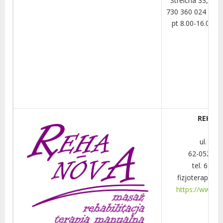
Streicha 33, 62-
730 360 024 czynn
pt 8.00-16.00, 
REHA-
ul. Pol
62-052 Ch
tel. 697-
fizjoterapia@
https://www.re