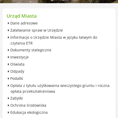
przekształceniowa
Urząd Miasta Luboń
Zabytki
Urząd Miasta
Ochrona środowiska
Dane adresowe
Edukacja ekologiczna
Załatwianie spraw w Urzędzie
SZYKUJ SIĘ NA ZMIANY KLIMATU
Informacje o Urzędzie Miasta w języku łatwym do
Komunikacja miejska
czytania ETR
Rolnictwo
Dokumenty stategiczne
Zwierzęta
Inwestycje
Organizacje pozarządowe
Oświata
Centrum Organizacji Pozarządowych
Odpady
Karty honorowane w Luboniu
Podatki
Duża Rodzina
Opłata z tytułu użytkowania wieczystego gruntu i roczna
Konsultacje społeczne i ewaluacje
opłata przekształceniowa
Luboński Budżet Obywatelski
Zabytki
Konkursy miejskie
Ochrona środowiska
Fundusze UE i krajowe
Edukacja ekologiczna
GKRPA/Centrum Wsparcia i Pomocy