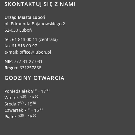
SKONTAKTUJ SIĘ Z NAMI
Urząd statystyczny w Poznaniu
Instytut Rozwoju Wsi i Rolnictwa
Urząd Miasta Luboń
Polskiej Akademii Nauk
pl. Edmunda Bojanowskiego 2
62-030 Luboń
Instytut Skrzynki
Wielkopolski Park Narodowy
tel. 61 813 00 11 (centrala)
fax 61 813 00 97
Muzeum Narodowe Rolnictwa i
e-mail:
office@lubon.pl
Przemysłu Rolno-Spożywczego w
Szreniawie
NIP:
777-31-27-031
Regon:
631257868
PTTK
Urząd Skarbowy
GODZINY OTWARCIA
Państwowe Gospodarstwo Wodne
00
00
Wody Polskie
Poniedziałek 9
- 17
30
30
Wtorek 7
- 15
30
30
Środa 7
- 15
30
30
Czwartek 7
- 15
30
30
Piątek 7
- 15
KONTAKT