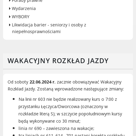
Porady prawne
Gry miejskie
Wydarzenia
Kultura
WYBORY
Komenda Straży Miejskiej Miasta
Likwidacja barier - seniorzy i osoby z
Luboń
niepełnosprawnościami
Komisariat Policji w Luboniu
LOSiR
Serwisy mapowe
WAKACYJNY ROZKŁAD JAZDY
Informator Miasta Luboń
Ogłoszenia o pracę
Plaża Miejska przy ul. Rzecznej w
Od soboty
22.06.2024 r.
zacznie obowiązywać Wakacyjny
Luboniu
Rozkład Jazdy. Zostaną wprowadzone następujące zmiany:
Na linii nr 603 nie będzie realizowany kurs o 7:00 z
przystanku Łęczyca/Dworcowa (oznaczony w
rozkładzie literą S); w szczycie popołudniowym kursy
RADA MIASTA LUBOŃ
będą wykonywane co 30 minut;
linia nr 690 – zawieszona na wakacje;
Portal Mieszkańca. Aktualne informacje
Na liniach nr 611, 614, 701 nastąpi korekta rozkładu