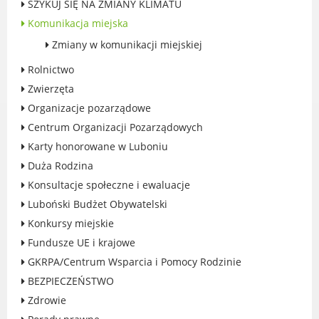
SZYKUJ SIĘ NA ZMIANY KLIMATU
Rodzinie
Komunikacja miejska
BEZPIECZEŃSTWO
Zmiany w komunikacji miejskiej
Zdrowie
Porady prawne
Rolnictwo
Wydarzenia
Zwierzęta
WYBORY
Organizacje pozarządowe
Likwidacja barier - seniorzy i osoby z
Centrum Organizacji Pozarządowych
niepełnosprawnościami
Karty honorowane w Luboniu
Duża Rodzina
Konsultacje społeczne i ewaluacje
Luboński Budżet Obywatelski
MIASTO LUBOŃ
Konkursy miejskie
Fundusze UE i krajowe
Władze Miasta
GKRPA/Centrum Wsparcia i Pomocy Rodzinie
O mieście
BEZPIECZEŃSTWO
Luboński Szlak Architektury
Przemysłowej
Zdrowie
Śladami historii Lubonia