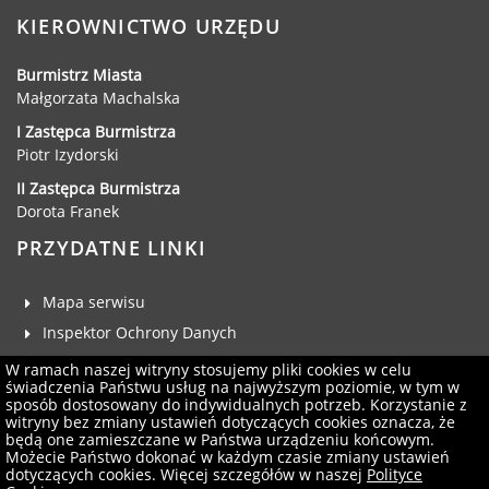
Dane adresowe, wydziały i sprawy
KIEROWNICTWO URZĘDU
Burmistrz Miasta
Małgorzata Machalska
I Zastępca Burmistrza
Piotr Izydorski
II Zastępca Burmistrza
Dorota Franek
PRZYDATNE LINKI
Mapa serwisu
Inspektor Ochrony Danych
Deklaracja dostępności
W ramach naszej witryny stosujemy pliki cookies w celu
świadczenia Państwu usług na najwyższym poziomie, w tym w
Klauzula RODO
sposób dostosowany do indywidualnych potrzeb. Korzystanie z
witryny bez zmiany ustawień dotyczących cookies oznacza, że
Zgłoś uwagi
będą one zamieszczane w Państwa urządzeniu końcowym.
Administrator serwisu
Możecie Państwo dokonać w każdym czasie zmiany ustawień
dotyczących cookies. Więcej szczegółów w naszej
Polityce
Newsletter