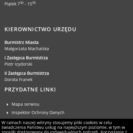
30
30
Radni Rady Miasta Luboń
Piątek 7
- 15
Sesja Rady Miasta
Harmonogram dyżurów radnych
Komisje Rady Miasta Luboń
KIEROWNICTWO URZĘDU
Terminarz spotkań komisji
Burmistrz Miasta
Uchwały Rady Miasta Luboń
Małgorzata Machalska
Młodzieżowa Rada Miasta Luboń
I Zastępca Burmistrza
Rada Gospodarcza
Piotr Izydorski
II Zastępca Burmistrza
Dorota Franek
PRZYDATNE LINKI
POZOSTAŁE
Państwowy Fundusz Rehabilitacji Osób
Mapa serwisu
Niepełnosprawnych
Inspektor Ochrony Danych
Zakład Ubezpieczeń Społecznych
Deklaracja dostępności
W ramach naszej witryny stosujemy pliki cookies w celu
Poznańska Lokalna Organizacja
świadczenia Państwu usług na najwyższym poziomie, w tym w
Klauzula RODO
sposób dostosowany do indywidualnych potrzeb. Korzystanie z
Turystyczna