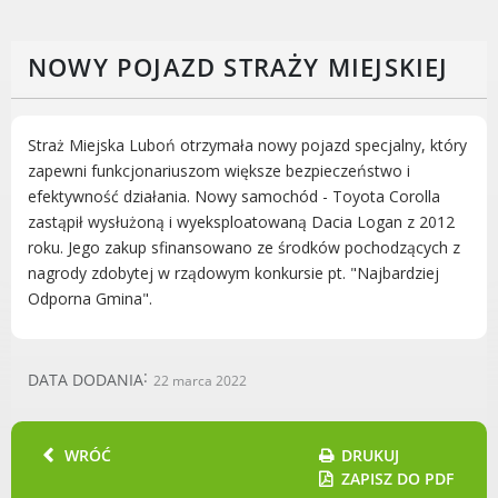
Rodzinie
BEZPIECZEŃSTWO
NOWY POJAZD STRAŻY MIEJSKIEJ
Zdrowie
Porady prawne
Wydarzenia
Straż Miejska Luboń otrzymała nowy pojazd specjalny, który
WYBORY
zapewni funkcjonariuszom większe bezpieczeństwo i
Likwidacja barier - seniorzy i osoby z
efektywność działania. Nowy samochód - Toyota Corolla
niepełnosprawnościami
zastąpił wysłużoną i wyeksploatowaną Dacia Logan z 2012
roku. Jego zakup sfinansowano ze środków pochodzących z
nagrody zdobytej w rządowym konkursie pt. "Najbardziej
Odporna Gmina".
MIASTO LUBOŃ
DATA DODANIA
22 marca 2022
Władze Miasta
O mieście
Luboński Szlak Architektury
WRÓĆ
DRUKUJ
Przemysłowej
ZAPISZ DO PDF
Śladami historii Lubonia