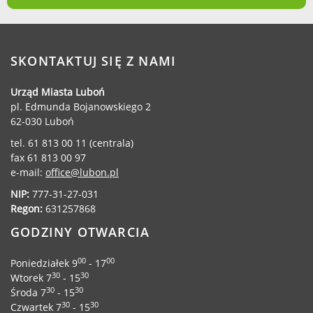
Gry miejskie
Kultura
Komenda Straży Miejskiej Miasta
SKONTAKTUJ SIĘ Z NAMI
Luboń
Komisariat Policji w Luboniu
Urząd Miasta Luboń
pl. Edmunda Bojanowskiego 2
LOSiR
62-030 Luboń
Serwisy mapowe
tel. 61 813 00 11 (centrala)
Informator Miasta Luboń
fax 61 813 00 97
Ogłoszenia o pracę
e-mail:
office@lubon.pl
Plaża Miejska przy ul. Rzecznej w
NIP:
777-31-27-031
Luboniu
Regon:
631257868
GODZINY OTWARCIA
00
00
Poniedziałek 9
- 17
RADA MIASTA LUBOŃ
30
30
Wtorek 7
- 15
30
30
Środa 7
- 15
Portal Mieszkańca. Aktualne informacje
30
30
Czwartek 7
- 15