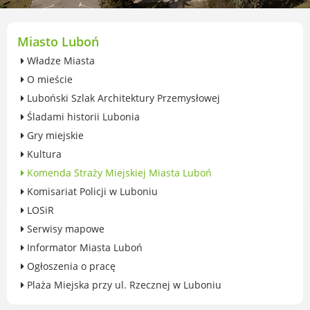
przekształceniowa
Urząd Miasta Luboń
Zabytki
Miasto Luboń
Ochrona środowiska
Władze Miasta
Edukacja ekologiczna
O mieście
SZYKUJ SIĘ NA ZMIANY KLIMATU
Luboński Szlak Architektury Przemysłowej
Komunikacja miejska
Śladami historii Lubonia
Rolnictwo
Gry miejskie
Zwierzęta
Kultura
Organizacje pozarządowe
Komenda Straży Miejskiej Miasta Luboń
Centrum Organizacji Pozarządowych
Komisariat Policji w Luboniu
Karty honorowane w Luboniu
LOSiR
Duża Rodzina
Serwisy mapowe
Konsultacje społeczne i ewaluacje
Informator Miasta Luboń
Luboński Budżet Obywatelski
Ogłoszenia o pracę
Konkursy miejskie
Plaża Miejska przy ul. Rzecznej w Luboniu
Fundusze UE i krajowe
GKRPA/Centrum Wsparcia i Pomocy