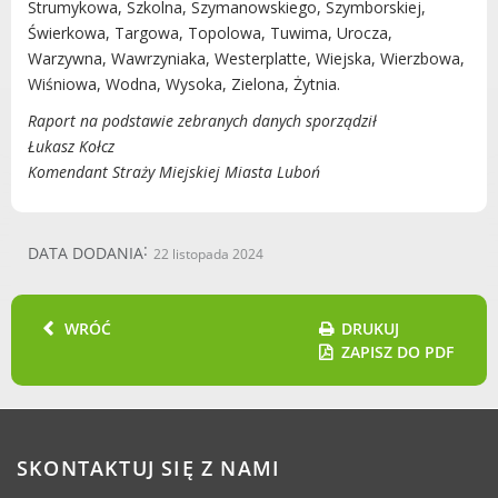
Dane adresowe, wydziały i sprawy
Strumykowa, Szkolna, Szymanowskiego, Szymborskiej,
Świerkowa, Targowa, Topolowa, Tuwima, Urocza,
Warzywna, Wawrzyniaka, Westerplatte, Wiejska, Wierzbowa,
Wiśniowa, Wodna, Wysoka, Zielona, Żytnia.
Raport na podstawie zebranych danych sporządził
Łukasz Kołcz
Komendant Straży Miejskiej Miasta Luboń
DATA DODANIA
22 listopada 2024
WRÓĆ
DRUKUJ
ZAPISZ DO PDF
SKONTAKTUJ SIĘ Z NAMI