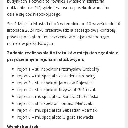
budynkach. Pozwala to również świadkom zdarzenia
Gry miejskie
dokładnie określić, gdzie jest osoba poszkodowana lub
dzieje się coś niepokojącego.
Kultura
Komenda Straży Miejskiej Miasta
Straż Miejska Miasta Luboń w terminie od 10 września do 10
Luboń
listopada 2024 roku przeprowadziła szczegółową kontrolę
posesji pod kątem umieszczenia w miejscu widocznym
Komisariat Policji w Luboniu
numerów porządkowych.
LOSiR
Serwisy mapowe
Zadanie realizowało 8 strażników miejskich zgodnie z
przydzielonymi rejonami służbowymi:
Informator Miasta Luboń
Ogłoszenia o pracę
rejon 1 – st. inspektor Przemysław Grobelny
Plaża Miejska przy ul. Rzecznej w
rejon 2 – mł. specjalista Marlena Grobelny
Luboniu
rejon 3 – st. inspektor Jarosław Rajewicz
rejon 4 – st. inspektor Krzysztof Guźniczak
rejon 5 – mł. specjalista Sandra Chełmińska
rejon 6 – st. inspektor Tomasz Mańczak
rejon 7 – mł. specjalista Sebastian Adamski
RADA MIASTA LUBOŃ
rejon 8 – mł. specjalista Olgierd Nowacki
Portal Mieszkańca. Aktualne informacje
Wyniki kontroli: