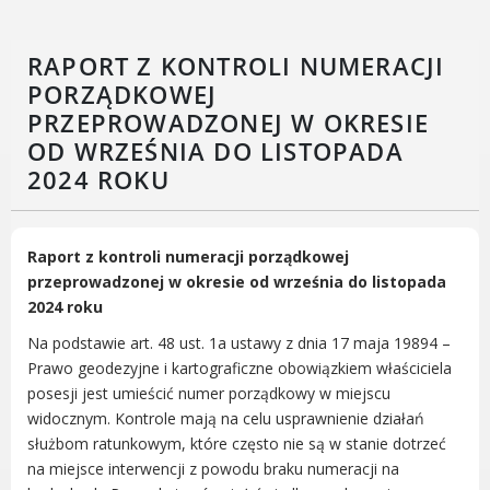
Rodzinie
BEZPIECZEŃSTWO
RAPORT Z KONTROLI NUMERACJI
Zdrowie
PORZĄDKOWEJ
Porady prawne
PRZEPROWADZONEJ W OKRESIE
Wydarzenia
OD WRZEŚNIA DO LISTOPADA
WYBORY
2024 ROKU
Likwidacja barier - seniorzy i osoby z
niepełnosprawnościami
Raport z kontroli numeracji porządkowej
przeprowadzonej w okresie od września do listopada
2024 roku
MIASTO LUBOŃ
Na podstawie art. 48 ust. 1a ustawy z dnia 17 maja 19894 –
Prawo geodezyjne i kartograficzne obowiązkiem właściciela
Władze Miasta
posesji jest umieścić numer porządkowy w miejscu
O mieście
widocznym. Kontrole mają na celu usprawnienie działań
Luboński Szlak Architektury
służbom ratunkowym, które często nie są w stanie dotrzeć
Przemysłowej
na miejsce interwencji z powodu braku numeracji na
Śladami historii Lubonia