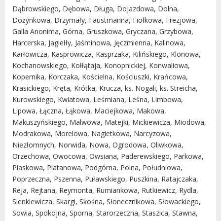
Dąbrowskiego, Dębowa, Długa, Dojazdowa, Dolna,
Urząd statystyczny w Poznaniu
Dożynkowa, Drzymały, Faustmanna, Fiołkowa, Frezjowa,
Instytut Rozwoju Wsi i Rolnictwa
Galla Anonima, Górna, Gruszkowa, Gryczana, Grzybowa,
Polskiej Akademii Nauk
Harcerska, Jagiełły, Jaśminowa, Jęczmienna, Kalinowa,
Instytut Skrzynki
Karłowicza, Kasprowicza, Kasprzaka, Kilińskiego, Klonowa,
Wielkopolski Park Narodowy
Kochanowskiego, Kołłątaja, Konopnickiej, Konwaliowa,
Muzeum Narodowe Rolnictwa i
Kopernika, Korczaka, Kościelna, Kościuszki, Krańcowa,
Przemysłu Rolno-Spożywczego w
Krasickiego, Kręta, Krótka, Krucza, ks. Nogali, ks. Streicha,
Szreniawie
Kurowskiego, Kwiatowa, Leśmiana, Leśna, Limbowa,
Lipowa, Łączna, Łąkowa, Maciejkowa, Makowa,
PTTK
Makuszyńskiego, Malwowa, Matejki, Mickiewicza, Miodowa,
Urząd Skarbowy
Modrakowa, Morelowa, Nagietkowa, Narcyzowa,
Państwowe Gospodarstwo Wodne
Niezłomnych, Norwida, Nowa, Ogrodowa, Oliwkowa,
Wody Polskie
Orzechowa, Owocowa, Owsiana, Paderewskiego, Parkowa,
Piaskowa, Platanowa, Podgórna, Polna, Południowa,
Poprzeczna, Pszenna, Puławskiego, Puszkina, Ratajczaka,
Reja, Rejtana, Reymonta, Rumiankowa, Rutkiewicz, Rydla,
Sienkiewicza, Skargi, Skośna, Słonecznikowa, Słowackiego,
KONTAKT
Sowia, Spokojna, Sporna, Starorzeczna, Staszica, Stawna,