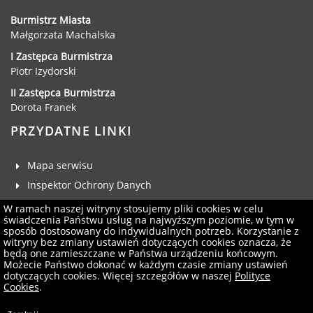
Burmistrz Miasta
Małgorzata Machalska
I Zastępca Burmistrza
Piotr Izydorski
II Zastępca Burmistrza
Dorota Franek
PRZYDATNE LINKI
Mapa serwisu
Inspektor Ochrony Danych
Deklaracja dostępności
W ramach naszej witryny stosujemy pliki cookies w celu
świadczenia Państwu usług na najwyższym poziomie, w tym w
Klauzula RODO
sposób dostosowany do indywidualnych potrzeb. Korzystanie z
witryny bez zmiany ustawień dotyczących cookies oznacza, że
Zgłoś uwagi
będą one zamieszczane w Państwa urządzeniu końcowym.
Administrator serwisu
Możecie Państwo dokonać w każdym czasie zmiany ustawień
dotyczących cookies. Więcej szczegółów w naszej
Polityce
Newsletter
Cookies
.
Projekt i wykonanie:
Logonet Sp. z o.o.