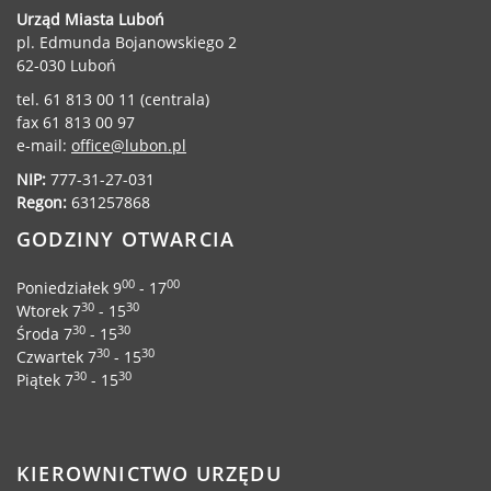
Urząd Miasta Luboń
pl. Edmunda Bojanowskiego 2
62-030 Luboń
tel. 61 813 00 11 (centrala)
fax 61 813 00 97
e-mail:
office@lubon.pl
NIP:
777-31-27-031
Regon:
631257868
GODZINY OTWARCIA
00
00
Poniedziałek 9
- 17
30
30
Wtorek 7
- 15
30
30
Środa 7
- 15
30
30
Czwartek 7
- 15
30
30
Piątek 7
- 15
KIEROWNICTWO URZĘDU