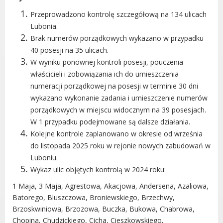
Radni Rady Miasta Luboń
Przeprowadzono kontrolę szczegółową na 134 ulicach
Sesja Rady Miasta
Lubonia.
Harmonogram dyżurów radnych
Brak numerów porządkowych wykazano w przypadku
Komisje Rady Miasta Luboń
40 posesji na 35 ulicach.
Terminarz spotkań komisji
W wyniku ponownej kontroli posesji, pouczenia
Uchwały Rady Miasta Luboń
właścicieli i zobowiązania ich do umieszczenia
numeracji porządkowej na posesji w terminie 30 dni
Młodzieżowa Rada Miasta Luboń
wykazano wykonanie zadania i umieszczenie numerów
Rada Gospodarcza
porządkowych w miejscu widocznym na 39 posesjach.
W 1 przypadku podejmowane są dalsze działania.
Kolejne kontrole zaplanowano w okresie od września
do listopada 2025 roku w rejonie nowych zabudowań w
POZOSTAŁE
Luboniu.
Wykaz ulic objętych kontrolą w 2024 roku:
Państwowy Fundusz Rehabilitacji Osób
Niepełnosprawnych
1 Maja, 3 Maja, Agrestowa, Akacjowa, Andersena, Azaliowa,
Batorego, Bluszczowa, Broniewskiego, Brzechwy,
Zakład Ubezpieczeń Społecznych
Brzoskwiniowa, Brzozowa, Buczka, Bukowa, Chabrowa,
Poznańska Lokalna Organizacja
Chopina, Chudzickiego, Cicha, Cieszkowskiego,
Turystyczna