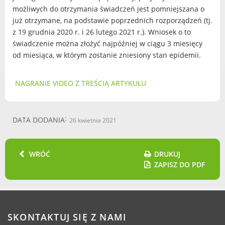
możliwych do otrzymania świadczeń jest pomniejszana o
Urząd statystyczny w Poznaniu
już otrzymane, na podstawie poprzednich rozporządzeń (tj.
Instytut Rozwoju Wsi i Rolnictwa
z 19 grudnia 2020 r. i 26 lutego 2021 r.). Wniosek o to
Polskiej Akademii Nauk
świadczenie można złożyć najpóźniej w ciągu 3 miesięcy
Instytut Skrzynki
od miesiąca, w którym zostanie zniesiony stan epidemii.
Wielkopolski Park Narodowy
Muzeum Narodowe Rolnictwa i
NAGRANIE VIDEO Z TREŚCIĄ ARTYKUŁU
Przemysłu Rolno-Spożywczego w
Szreniawie
PTTK
DATA DODANIA
26 kwietnia 2021
Urząd Skarbowy
Państwowe Gospodarstwo Wodne
Wody Polskie
WRÓĆ
DRUKUJ
ZAPISZ DO PDF
KONTAKT
SKONTAKTUJ SIĘ Z NAMI