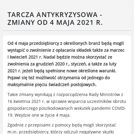
Rodzinie
BEZPIECZEŃSTWO
TARCZA ANTYKRYZYSOWA -
Zdrowie
ZMIANY OD 4 MAJA 2021 R.
Porady prawne
Wydarzenia
Od 4 maja przedsiębiorcy z określonych branż będą mogli
WYBORY
wystąpić o zwolnienie z opłacania składek także za marzec
Likwidacja barier - seniorzy i osoby z
i kwiecień 2021 r. Nadal będzie można skorzystać ze
niepełnosprawnościami
zwolnienia za grudzień 2020 r., styczeń, a także za luty
2021 r. jeżeli będą spełnione nowe określone warunki.
Pojawi się też możliwość otrzymania od jednego do
maksymalnie pięciu świadczeń postojowych.
MIASTO LUBOŃ
Takie zmiany wynikają z rozporządzenia Rady Ministrów z
16 kwietnia 2021 r. w sprawie wsparcia uczestników obrotu
Władze Miasta
gospodarczego poszkodowanych wskutek pandemii COVID-
O mieście
19. Wejdzie one w życie 4 maja.
Luboński Szlak Architektury
Zgodnie z przepisami z pomocy będą mogli skorzystać
Przemysłowej
m.in. przedsiębiorcy, którzy odczuli negatywne skutki
Śladami historii Lubonia