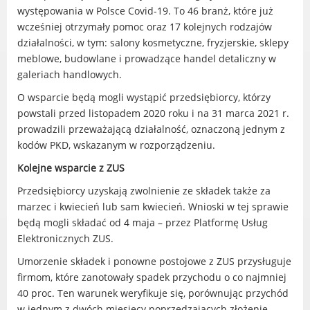
występowania w Polsce Covid-19. To 46 branż, które już
Gry miejskie
wcześniej otrzymały pomoc oraz 17 kolejnych rodzajów
Kultura
działalności, w tym: salony kosmetyczne, fryzjerskie, sklepy
Komenda Straży Miejskiej Miasta
meblowe, budowlane i prowadzące handel detaliczny w
Luboń
galeriach handlowych.
Komisariat Policji w Luboniu
O wsparcie będą mogli wystąpić przedsiębiorcy, którzy
LOSiR
powstali przed listopadem 2020 roku i na 31 marca 2021 r.
Serwisy mapowe
prowadzili przeważającą działalność, oznaczoną jednym z
kodów PKD, wskazanym w rozporządzeniu.
Informator Miasta Luboń
Ogłoszenia o pracę
Kolejne wsparcie z ZUS
Plaża Miejska przy ul. Rzecznej w
Przedsiębiorcy uzyskają zwolnienie ze składek także za
Luboniu
marzec i kwiecień lub sam kwiecień. Wnioski w tej sprawie
będą mogli składać od 4 maja – przez Platformę Usług
Elektronicznych ZUS.
Umorzenie składek i ponowne postojowe z ZUS przysługuje
RADA MIASTA LUBOŃ
firmom, które zanotowały spadek przychodu o co najmniej
40 proc. Ten warunek weryfikuje się, porównując przychód
Portal Mieszkańca. Aktualne informacje
w jednym z dwóch miesięcy poprzedzających złożenie