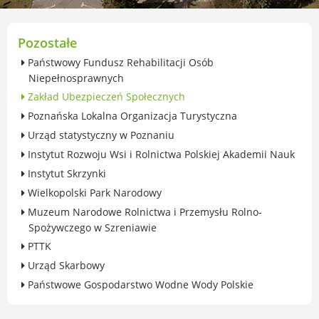
przekształceniowa
Urząd Miasta Luboń
Zabytki
Pozostałe
Ochrona środowiska
Państwowy Fundusz Rehabilitacji Osób
Edukacja ekologiczna
Niepełnosprawnych
SZYKUJ SIĘ NA ZMIANY KLIMATU
Zakład Ubezpieczeń Społecznych
Komunikacja miejska
Poznańska Lokalna Organizacja Turystyczna
Rolnictwo
Urząd statystyczny w Poznaniu
Zwierzęta
Instytut Rozwoju Wsi i Rolnictwa Polskiej Akademii Nauk
Organizacje pozarządowe
Instytut Skrzynki
Centrum Organizacji Pozarządowych
Wielkopolski Park Narodowy
Karty honorowane w Luboniu
Muzeum Narodowe Rolnictwa i Przemysłu Rolno-
Duża Rodzina
Spożywczego w Szreniawie
Konsultacje społeczne i ewaluacje
PTTK
Luboński Budżet Obywatelski
Urząd Skarbowy
Konkursy miejskie
Państwowe Gospodarstwo Wodne Wody Polskie
Fundusze UE i krajowe
GKRPA/Centrum Wsparcia i Pomocy