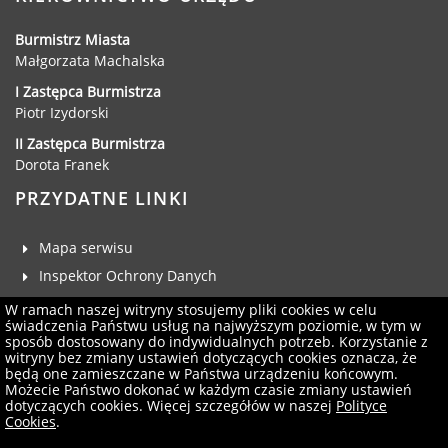
Burmistrz Miasta
Małgorzata Machalska
I Zastępca Burmistrza
Piotr Izydorski
II Zastępca Burmistrza
Dorota Franek
PRZYDATNE LINKI
Mapa serwisu
Inspektor Ochrony Danych
Deklaracja dostępności
W ramach naszej witryny stosujemy pliki cookies w celu
świadczenia Państwu usług na najwyższym poziomie, w tym w
Klauzula RODO
sposób dostosowany do indywidualnych potrzeb. Korzystanie z
witryny bez zmiany ustawień dotyczących cookies oznacza, że
Zgłoś uwagi
będą one zamieszczane w Państwa urządzeniu końcowym.
Administrator serwisu
Możecie Państwo dokonać w każdym czasie zmiany ustawień
dotyczących cookies. Więcej szczegółów w naszej
Polityce
Newsletter
Cookies
.