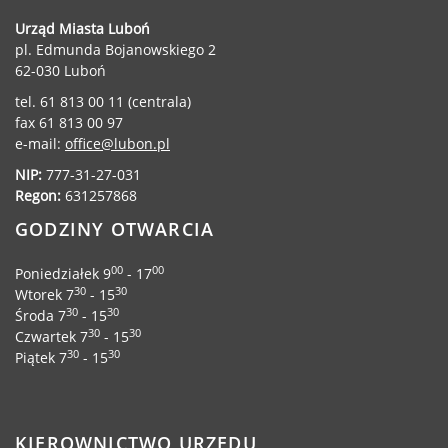
Dane adresowe, wydziały i sprawy
Urząd Miasta Luboń
pl. Edmunda Bojanowskiego 2
62-030 Luboń
tel. 61 813 00 11 (centrala)
fax 61 813 00 97
e-mail:
office@lubon.pl
NIP:
777-31-27-031
Regon:
631257868
GODZINY OTWARCIA
00
00
Poniedziałek 9
- 17
30
30
Wtorek 7
- 15
30
30
Środa 7
- 15
30
30
Czwartek 7
- 15
30
30
Piątek 7
- 15
KIEROWNICTWO URZĘDU