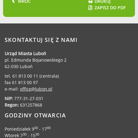
WRÓĆ
DRUKUJ
ZAPISZ DO PDF
Urząd statystyczny w Poznaniu
Instytut Rozwoju Wsi i Rolnictwa
Polskiej Akademii Nauk
Instytut Skrzynki
SKONTAKTUJ SIĘ Z NAMI
Wielkopolski Park Narodowy
Muzeum Narodowe Rolnictwa i
Urząd Miasta Luboń
Przemysłu Rolno-Spożywczego w
pl. Edmunda Bojanowskiego 2
Szreniawie
62-030 Luboń
PTTK
tel. 61 813 00 11 (centrala)
Urząd Skarbowy
fax 61 813 00 97
Państwowe Gospodarstwo Wodne
e-mail:
office@lubon.pl
Wody Polskie
NIP:
777-31-27-031
Regon:
631257868
GODZINY OTWARCIA
KONTAKT
00
00
Poniedziałek 9
- 17
30
30
Wtorek 7
- 15