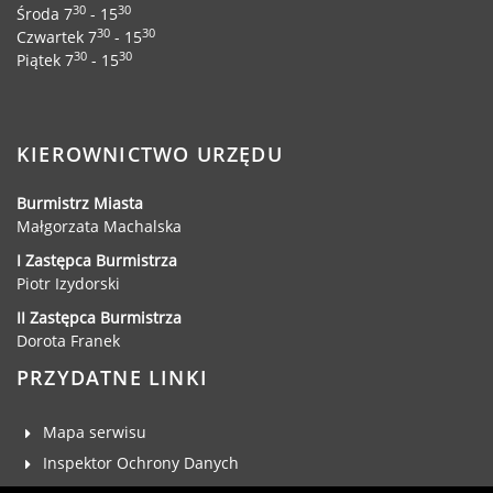
Dane adresowe, wydziały i sprawy
30
30
Środa 7
- 15
30
30
Czwartek 7
- 15
30
30
Piątek 7
- 15
KIEROWNICTWO URZĘDU
Burmistrz Miasta
Małgorzata Machalska
I Zastępca Burmistrza
Piotr Izydorski
II Zastępca Burmistrza
Dorota Franek
PRZYDATNE LINKI
Mapa serwisu
Inspektor Ochrony Danych