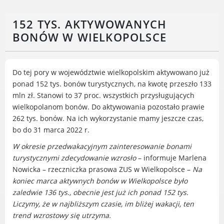
Rodzinie
BEZPIECZEŃSTWO
152 TYS. AKTYWOWANYCH
Zdrowie
BONÓW W WIELKOPOLSCE
Porady prawne
Wydarzenia
Do tej pory w województwie wielkopolskim aktywowano już
WYBORY
ponad 152 tys. bonów turystycznych, na kwotę przeszło 133
Likwidacja barier - seniorzy i osoby z
mln zł. Stanowi to 37 proc. wszystkich przysługujących
niepełnosprawnościami
wielkopolanom bonów. Do aktywowania pozostało prawie
262 tys. bonów. Na ich wykorzystanie mamy jeszcze czas,
bo do 31 marca 2022 r.
W okresie przedwakacyjnym zainteresowanie bonami
MIASTO LUBOŃ
turystycznymi zdecydowanie wzrosło
– informuje Marlena
Nowicka – rzeczniczka prasowa ZUS w Wielkopolsce –
Na
Władze Miasta
koniec marca aktywnych bonów w Wielkopolsce było
O mieście
zaledwie 136 tys., obecnie jest już ich ponad 152 tys.
Luboński Szlak Architektury
Liczymy, że w najbliższym czasie, im bliżej wakacji, ten
Przemysłowej
trend wzrostowy się utrzyma.
Śladami historii Lubonia