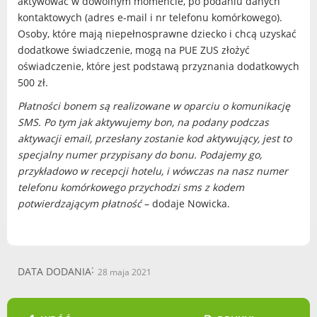
aktywować w dowolnym momencie, po podaniu danych
Radni Rady Miasta Luboń
kontaktowych (adres e-mail i nr telefonu komórkowego).
Sesja Rady Miasta
Osoby, które mają niepełnosprawne dziecko i chcą uzyskać
Harmonogram dyżurów radnych
dodatkowe świadczenie, mogą na PUE ZUS złożyć
Komisje Rady Miasta Luboń
oświadczenie, które jest podstawą przyznania dodatkowych
500 zł.
Terminarz spotkań komisji
Uchwały Rady Miasta Luboń
Płatności bonem są realizowane w oparciu o komunikację
SMS. Po tym jak aktywujemy bon, na podany podczas
Młodzieżowa Rada Miasta Luboń
aktywacji email, przesłany zostanie kod aktywujący, jest to
Rada Gospodarcza
specjalny numer przypisany do bonu. Podajemy go,
przykładowo w recepcji hotelu, i wówczas na nasz numer
telefonu komórkowego przychodzi sms z kodem
potwierdzającym płatność
– dodaje Nowicka.
POZOSTAŁE
Państwowy Fundusz Rehabilitacji Osób
Niepełnosprawnych
DATA DODANIA
28 maja 2021
Zakład Ubezpieczeń Społecznych
Poznańska Lokalna Organizacja
Turystyczna