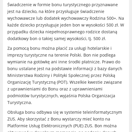
Świadczenie w formie bonu turystycznego przyznawane
Gry miejskie
jest na dziecko, na które przysługuje świadczenie
Kultura
wychowawcze lub dodatek wychowawczy Rodzina 500+. Na
Komenda Straży Miejskiej Miasta
każde dziecko przysługuje jeden bon w wysokości 500 zł. W
Luboń
przypadku dziecka niepełnosprawnego rodzice dostaną
Komisariat Policji w Luboniu
dodatkowy bon o takiej samej wysokości, tj. 500 zł.
LOSiR
Za pomocą bonu można płacić za usługi hotelarskie i
Serwisy mapowe
imprezy turystyczne na terenie Polski. Bon nie podlega
wymianie na gotówkę ani inne środki płatnicze. Prawo do
Informator Miasta Luboń
bonu ustalane jest na podstawie informacji z bazy danych
Ogłoszenia o pracę
Ministerstwa Rodziny i Polityki Społecznej przez Polską
Plaża Miejska przy ul. Rzecznej w
Organizację Turystyczną (POT). Wszelkie kwestie związane
Luboniu
z uprawnieniami do Bonu oraz z uprawnieniami
podmiotów turystycznych, wyjaśnia Polska Organizacja
Turystyczna.
Obsługa bonu odbywa się w systemie teleinformatycznym
RADA MIASTA LUBOŃ
ZUS. Aby skorzystać z Bonu wystarczy mieć konto na
Platformie Usług Elektronicznych (PUE) ZUS. Bon można
Portal Mieszkańca. Aktualne informacje