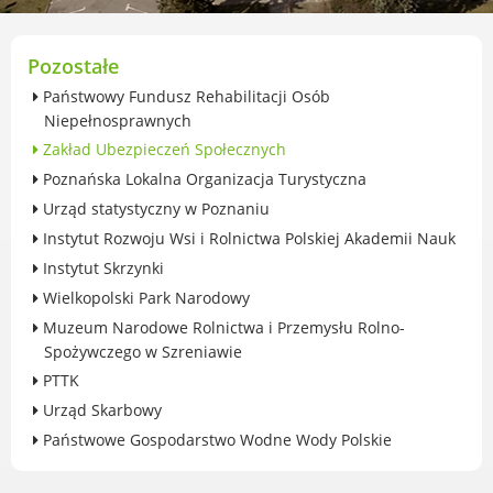
przekształceniowa
Urząd Miasta Luboń
Zabytki
Pozostałe
Ochrona środowiska
Państwowy Fundusz Rehabilitacji Osób
Edukacja ekologiczna
Niepełnosprawnych
SZYKUJ SIĘ NA ZMIANY KLIMATU
Zakład Ubezpieczeń Społecznych
Komunikacja miejska
Poznańska Lokalna Organizacja Turystyczna
Rolnictwo
Urząd statystyczny w Poznaniu
Zwierzęta
Instytut Rozwoju Wsi i Rolnictwa Polskiej Akademii Nauk
Organizacje pozarządowe
Instytut Skrzynki
Centrum Organizacji Pozarządowych
Wielkopolski Park Narodowy
Karty honorowane w Luboniu
Muzeum Narodowe Rolnictwa i Przemysłu Rolno-
Duża Rodzina
Spożywczego w Szreniawie
Konsultacje społeczne i ewaluacje
PTTK
Luboński Budżet Obywatelski
Urząd Skarbowy
Konkursy miejskie
Państwowe Gospodarstwo Wodne Wody Polskie
Fundusze UE i krajowe
GKRPA/Centrum Wsparcia i Pomocy