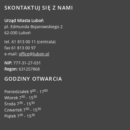
Dane adresowe, wydziały i sprawy
SKONTAKTUJ SIĘ Z NAMI
Urząd Miasta Luboń
pl. Edmunda Bojanowskiego 2
62-030 Luboń
tel. 61 813 00 11 (centrala)
fax 61 813 00 97
e-mail:
office@lubon.pl
NIP:
777-31-27-031
Regon:
631257868
GODZINY OTWARCIA
00
00
Poniedziałek 9
- 17
30
30
Wtorek 7
- 15
30
30
Środa 7
- 15
30
30
Czwartek 7
- 15
30
30
Piątek 7
- 15