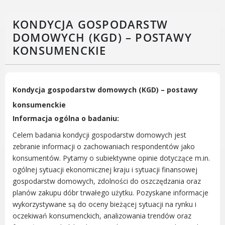
Rodzinie
BEZPIECZEŃSTWO
KONDYCJA GOSPODARSTW
Zdrowie
DOMOWYCH (KGD) – POSTAWY
Porady prawne
KONSUMENCKIE
Wydarzenia
WYBORY
Likwidacja barier - seniorzy i osoby z
Kondycja gospodarstw domowych (KGD) – postawy
niepełnosprawnościami
konsumenckie
Informacja ogólna o badaniu:
Celem badania kondycji gospodarstw domowych jest
zebranie informacji o zachowaniach respondentów jako
MIASTO LUBOŃ
konsumentów. Pytamy o subiektywne opinie dotyczące m.in.
ogólnej sytuacji ekonomicznej kraju i sytuacji finansowej
Władze Miasta
gospodarstw domowych, zdolności do oszczędzania oraz
O mieście
planów zakupu dóbr trwałego użytku. Pozyskane informacje
Luboński Szlak Architektury
wykorzystywane są do oceny bieżącej sytuacji na rynku i
Przemysłowej
oczekiwań konsumenckich, analizowania trendów oraz
Śladami historii Lubonia