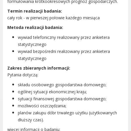
formułowania krótkookresowych prognoz gospodarczych.
Gry miejskie
Termin realizacji badania:
Kultura
cały rok - w pierwszej połowie każdego miesiąca
Komenda Straży Miejskiej Miasta
Metoda realizacji badania:
Luboń
wywiad telefoniczny realizowany przez ankietera
Komisariat Policji w Luboniu
statystycznego
LOSiR
wywiad bezpośredni realizowany przez ankietera
Serwisy mapowe
statystycznego
Informator Miasta Luboń
Zakres zbieranych informacji:
Ogłoszenia o pracę
Pytania dotyczą:
Plaża Miejska przy ul. Rzecznej w
Luboniu
składu osobowego gospodarstwa domowego;
ogólnej sytuacji ekonomicznej kraju;
sytuacji finansowej gospodarstwa domowego;
możliwości oszczędzania;
planów zakupu dóbr trwałego użytku (użytkowanych
RADA MIASTA LUBOŃ
dłuższy czas).
Portal Mieszkańca. Aktualne informacje
więcej informacji o badaniu: