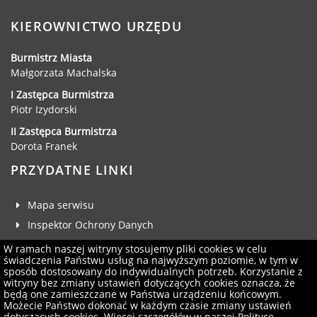
KIEROWNICTWO URZĘDU
Burmistrz Miasta
Małgorzata Machalska
I Zastępca Burmistrza
Piotr Izydorski
II Zastępca Burmistrza
Dorota Franek
PRZYDATNE LINKI
Mapa serwisu
Inspektor Ochrony Danych
Deklaracja dostępności
W ramach naszej witryny stosujemy pliki cookies w celu
świadczenia Państwu usług na najwyższym poziomie, w tym w
Klauzula RODO
sposób dostosowany do indywidualnych potrzeb. Korzystanie z
witryny bez zmiany ustawień dotyczących cookies oznacza, że
Zgłoś uwagi
będą one zamieszczane w Państwa urządzeniu końcowym.
Administrator serwisu
Możecie Państwo dokonać w każdym czasie zmiany ustawień
dotyczących cookies. Więcej szczegółów w naszej
Polityce