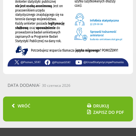
Urząd statystyczny w Poznaniu
Instytut Rozwoju Wsi i Rolnictwa
Polskiej Akademii Nauk
Instytut Skrzynki
Wielkopolski Park Narodowy
Muzeum Narodowe Rolnictwa i
Przemysłu Rolno-Spożywczego w
Szreniawie
PTTK
Urząd Skarbowy
Państwowe Gospodarstwo Wodne
DATA DODANIA
30 czerwca 2026
Wody Polskie
WRÓĆ
DRUKUJ
ZAPISZ DO PDF
KONTAKT