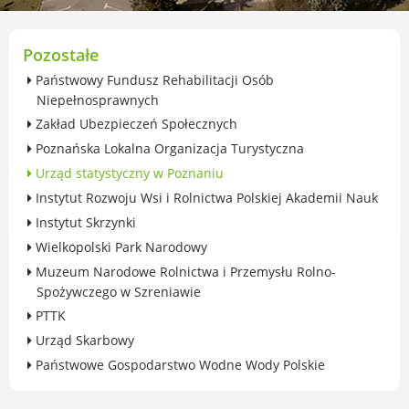
przekształceniowa
Urząd Miasta Luboń
Zabytki
Pozostałe
Ochrona środowiska
Państwowy Fundusz Rehabilitacji Osób
Edukacja ekologiczna
Niepełnosprawnych
SZYKUJ SIĘ NA ZMIANY KLIMATU
Zakład Ubezpieczeń Społecznych
Komunikacja miejska
Poznańska Lokalna Organizacja Turystyczna
Rolnictwo
Urząd statystyczny w Poznaniu
Zwierzęta
Instytut Rozwoju Wsi i Rolnictwa Polskiej Akademii Nauk
Organizacje pozarządowe
Instytut Skrzynki
Centrum Organizacji Pozarządowych
Wielkopolski Park Narodowy
Karty honorowane w Luboniu
Muzeum Narodowe Rolnictwa i Przemysłu Rolno-
Duża Rodzina
Spożywczego w Szreniawie
Konsultacje społeczne i ewaluacje
PTTK
Luboński Budżet Obywatelski
Urząd Skarbowy
Konkursy miejskie
Państwowe Gospodarstwo Wodne Wody Polskie
Fundusze UE i krajowe
GKRPA/Centrum Wsparcia i Pomocy