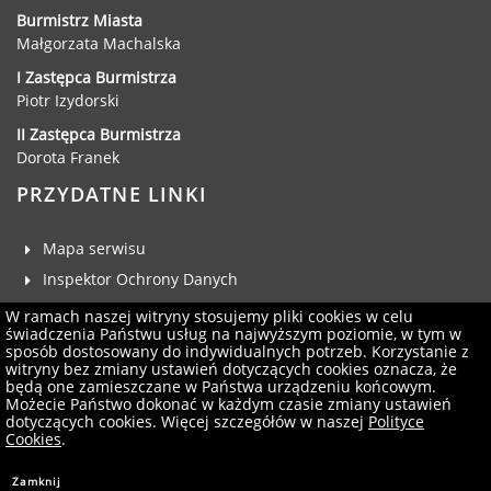
Dane adresowe, wydziały i sprawy
Burmistrz Miasta
Małgorzata Machalska
I Zastępca Burmistrza
Piotr Izydorski
II Zastępca Burmistrza
Dorota Franek
PRZYDATNE LINKI
Mapa serwisu
Inspektor Ochrony Danych
Deklaracja dostępności
W ramach naszej witryny stosujemy pliki cookies w celu
świadczenia Państwu usług na najwyższym poziomie, w tym w
Klauzula RODO
sposób dostosowany do indywidualnych potrzeb. Korzystanie z
witryny bez zmiany ustawień dotyczących cookies oznacza, że
Zgłoś uwagi
będą one zamieszczane w Państwa urządzeniu końcowym.
Administrator serwisu
Możecie Państwo dokonać w każdym czasie zmiany ustawień
dotyczących cookies. Więcej szczegółów w naszej
Polityce
Newsletter
Cookies
.
Projekt i wykonanie:
Logonet Sp. z o.o.
Zamknij