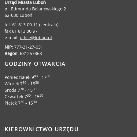
Urząd Miasta Luboń
Urząd statystyczny w Poznaniu
pl. Edmunda Bojanowskiego 2
62-030 Luboń
Instytut Rozwoju Wsi i Rolnictwa
Polskiej Akademii Nauk
tel. 61 813 00 11 (centrala)
Instytut Skrzynki
fax 61 813 00 97
e-mail:
office@lubon.pl
Wielkopolski Park Narodowy
NIP:
777-31-27-031
Muzeum Narodowe Rolnictwa i
Regon:
631257868
Przemysłu Rolno-Spożywczego w
Szreniawie
GODZINY OTWARCIA
PTTK
00
00
Poniedziałek 9
- 17
Urząd Skarbowy
30
30
Wtorek 7
- 15
Państwowe Gospodarstwo Wodne
30
30
Środa 7
- 15
Wody Polskie
30
30
Czwartek 7
- 15
30
30
Piątek 7
- 15
KONTAKT
KIEROWNICTWO URZĘDU