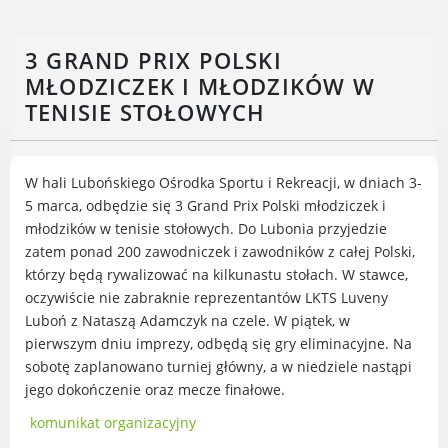
Rodzinie
BEZPIECZEŃSTWO
3 GRAND PRIX POLSKI
Zdrowie
MŁODZICZEK I MŁODZIKÓW W
Porady prawne
TENISIE STOŁOWYCH
Wydarzenia
WYBORY
Likwidacja barier - seniorzy i osoby z
W hali Lubońskiego Ośrodka Sportu i Rekreacji, w dniach 3-
niepełnosprawnościami
5 marca, odbędzie się 3 Grand Prix Polski młodziczek i
młodzików w tenisie stołowych. Do Lubonia przyjedzie
zatem ponad 200 zawodniczek i zawodników z całej Polski,
którzy będą rywalizować na kilkunastu stołach. W stawce,
oczywiście nie zabraknie reprezentantów LKTS Luveny
MIASTO LUBOŃ
Luboń z Nataszą Adamczyk na czele. W piątek, w
pierwszym dniu imprezy, odbędą się gry eliminacyjne. Na
Władze Miasta
sobotę zaplanowano turniej główny, a w niedziele nastąpi
O mieście
jego dokończenie oraz mecze finałowe.
Luboński Szlak Architektury
Przemysłowej
komunikat organizacyjny
Śladami historii Lubonia