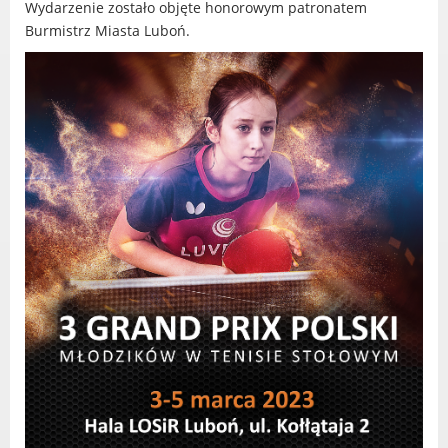
Wydarzenie zostało objęte honorowym patronatem
Gry miejskie
Burmistrz Miasta Luboń.
Kultura
Komenda Straży Miejskiej Miasta
Luboń
Komisariat Policji w Luboniu
LOSiR
Serwisy mapowe
Informator Miasta Luboń
Ogłoszenia o pracę
Plaża Miejska przy ul. Rzecznej w
Luboniu
RADA MIASTA LUBOŃ
Portal Mieszkańca. Aktualne informacje