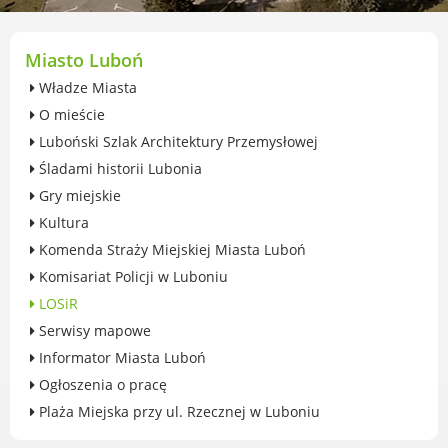
przekształceniowa
Urząd Miasta Luboń
Zabytki
Miasto Luboń
Ochrona środowiska
Władze Miasta
Edukacja ekologiczna
O mieście
SZYKUJ SIĘ NA ZMIANY KLIMATU
Luboński Szlak Architektury Przemysłowej
Komunikacja miejska
Śladami historii Lubonia
Rolnictwo
Gry miejskie
Zwierzęta
Kultura
Organizacje pozarządowe
Komenda Straży Miejskiej Miasta Luboń
Centrum Organizacji Pozarządowych
Komisariat Policji w Luboniu
Karty honorowane w Luboniu
LOSiR
Duża Rodzina
Serwisy mapowe
Konsultacje społeczne i ewaluacje
Informator Miasta Luboń
Luboński Budżet Obywatelski
Ogłoszenia o pracę
Konkursy miejskie
Plaża Miejska przy ul. Rzecznej w Luboniu
Fundusze UE i krajowe
GKRPA/Centrum Wsparcia i Pomocy