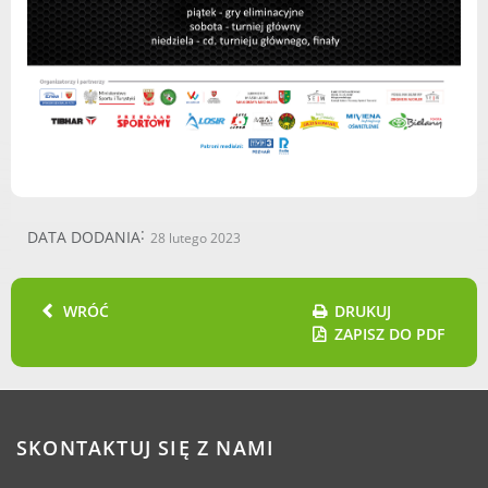
Radni Rady Miasta Luboń
Sesja Rady Miasta
Harmonogram dyżurów radnych
Komisje Rady Miasta Luboń
Terminarz spotkań komisji
Uchwały Rady Miasta Luboń
Młodzieżowa Rada Miasta Luboń
Rada Gospodarcza
DATA DODANIA
28 lutego 2023
WRÓĆ
DRUKUJ
ZAPISZ DO PDF
POZOSTAŁE
Państwowy Fundusz Rehabilitacji Osób
Niepełnosprawnych
Zakład Ubezpieczeń Społecznych
SKONTAKTUJ SIĘ Z NAMI
Poznańska Lokalna Organizacja
Turystyczna