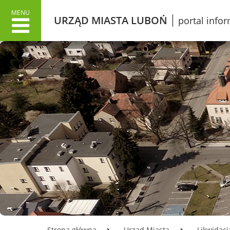
MENU
URZĄD MIASTA LUBOŃ
portal info
URZĄD MIASTA
MIAS
Dane adresowe
Wł
Załatwianie spraw w Urzędzie
O 
Informacje o Urzędzie Miasta
Lu
w języku łatwym do czytania
Pr
ETR
Śl
Dokumenty stategiczne
Gr
Inwestycje
Ku
Oświata
Ko
Odpady
Mi
Podatki
Ko
Urząd Miasta Luboń
Opłata z tytułu użytkowania
LO
Strona główna
Urząd Miasta
Likwidacj