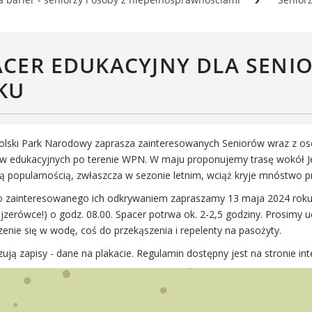
Rada Gospodarcza
rwisy mapowe
formator Miasta Luboń
łoszenia o pracę
ACER EDUKACYJNY DLA SENIO
aża Miejska przy ul. Rzecznej
Luboniu
KU
olski Park Narodowy zaprasza zainteresowanych Seniorów wraz z oso
w edukacyjnych po terenie WPN. W maju proponujemy trasę wokół Jezio
 popularnością, zwłaszcza w sezonie letnim, wciąż kryje mnóstwo pr
 zainteresowanego ich odkrywaniem zapraszamy 13 maja 2024 roku na 
ajzerówce!) o godz. 08.00. Spacer potrwa ok. 2-2,5 godziny. Prosimy
enie się w wodę, coś do przekąszenia i repelenty na pasożyty.
ją zapisy - dane na plakacie. Regulamin dostępny jest na stronie in