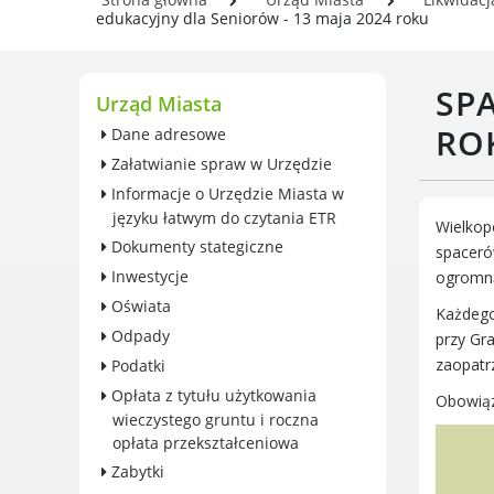
wieczystego gruntu i roczna
Se
edukacyjny dla Seniorów - 13 maja 2024 roku
opłata przekształceniowa
In
Zabytki
Og
SP
Ochrona środowiska
Urząd Miasta
Pl
Edukacja ekologiczna
w 
RO
Dane adresowe
SZYKUJ SIĘ NA ZMIANY
Załatwianie spraw w Urzędzie
KLIMATU
Informacje o Urzędzie Miasta w
Komunikacja miejska
języku łatwym do czytania ETR
Wielkop
Rolnictwo
Dokumenty stategiczne
spaceró
Zwierzęta
Inwestycje
ogromną
Organizacje pozarządowe
Oświata
Każdego
Centrum Organizacji
Odpady
przy Gr
Pozarządowych
zaopatrz
Podatki
Karty honorowane w Luboniu
Opłata z tytułu użytkowania
Obowiązu
Duża Rodzina
wieczystego gruntu i roczna
Konsultacje społeczne i
opłata przekształceniowa
ewaluacje
Zabytki
Luboński Budżet Obywatelski