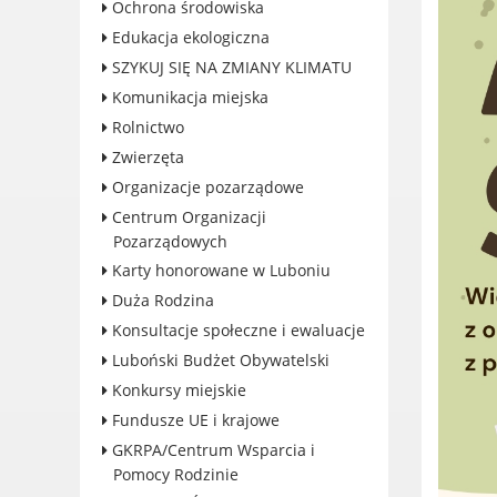
Ochrona środowiska
Konkursy miejskie
Edukacja ekologiczna
Fundusze UE i krajowe
SZYKUJ SIĘ NA ZMIANY KLIMATU
GKRPA/Centrum Wsparcia i
Komunikacja miejska
Pomocy Rodzinie
Rolnictwo
BEZPIECZEŃSTWO
Zwierzęta
Zdrowie
Organizacje pozarządowe
Porady prawne
Centrum Organizacji
Wydarzenia
Pozarządowych
WYBORY
Karty honorowane w Luboniu
Likwidacja barier - seniorzy i
Duża Rodzina
osoby z
Konsultacje społeczne i ewaluacje
niepełnosprawnościami
Luboński Budżet Obywatelski
Konkursy miejskie
Fundusze UE i krajowe
GKRPA/Centrum Wsparcia i
KONTAKT
Pomocy Rodzinie