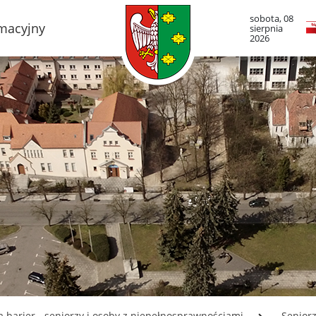
sobota, 08
rmacyjny
sierpnia
2026
TO LUBOŃ
RADA MIASTA LUB
adze Miasta
Portal Mieszkańca. A
informacje
mieście
Radni Rady Miasta L
boński Szlak Architektury
zemysłowej
Sesja Rady Miasta
adami historii Lubonia
Harmonogram dyżur
radnych
y miejskie
Komisje Rady Miasta
ltura
Terminarz spotkań ko
menda Straży Miejskiej
asta Luboń
Uchwały Rady Miasta
misariat Policji w Luboniu
Młodzieżowa Rada Mi
Luboń
SiR
a barier - seniorzy i osoby z niepełnosprawnościami
Senior