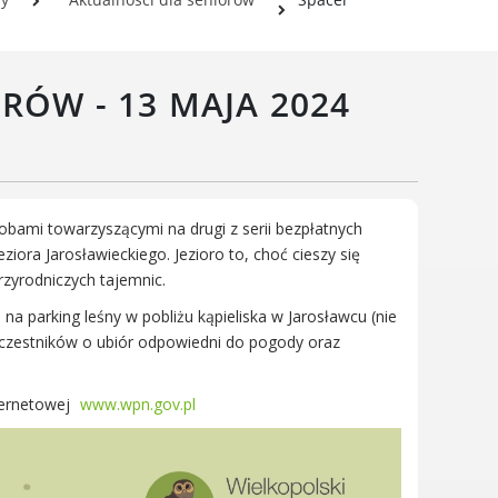
Wielkopolski Park Narodowy
Muzeum Narodowe Rolnictwa
i Przemysłu Rolno-
RÓW - 13 MAJA 2024
Spożywczego w Szreniawie
PTTK
Urząd Skarbowy
Państwowe Gospodarstwo
Wodne Wody Polskie
bami towarzyszącymi na drugi z serii bezpłatnych
ra Jarosławieckiego. Jezioro to, choć cieszy się
zyrodniczych tajemnic.
parking leśny w pobliżu kąpieliska w Jarosławcu (nie
 uczestników o ubiór odpowiedni do pogody oraz
ternetowej
www.wpn.gov.pl