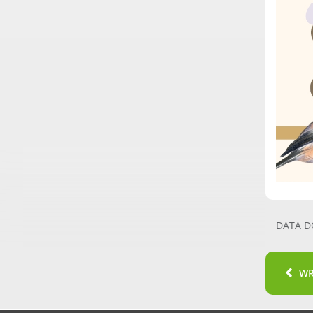
DATA D
W