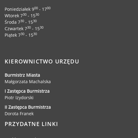
00
00
Poniedziałek 9
- 17
30
30
Wtorek 7
- 15
30
30
Środa 7
- 15
30
30
Czwartek 7
- 15
30
30
Piątek 7
- 15
KIEROWNICTWO URZĘDU
Burmistrz Miasta
Małgorzata Machalska
I Zastępca Burmistrza
Piotr Izydorski
II Zastępca Burmistrza
Dorota Franek
PRZYDATNE LINKI