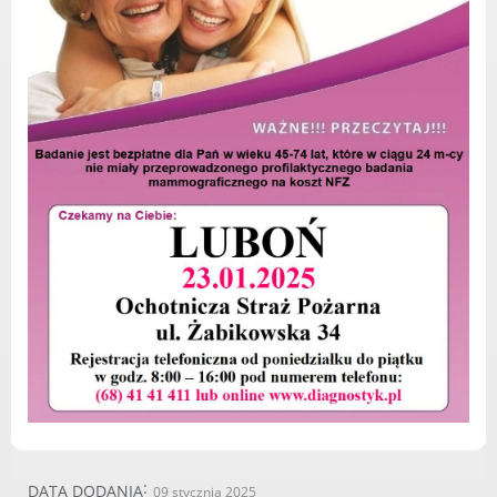
Urząd statystyczny w Poznaniu
Instytut Rozwoju Wsi i Rolnictwa
Polskiej Akademii Nauk
Instytut Skrzynki
Wielkopolski Park Narodowy
Muzeum Narodowe Rolnictwa i
Przemysłu Rolno-Spożywczego w
Szreniawie
PTTK
Urząd Skarbowy
Państwowe Gospodarstwo Wodne
Wody Polskie
KONTAKT
DATA DODANIA
09 stycznia 2025