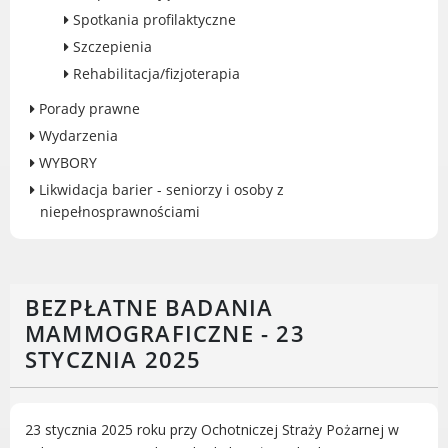
Spotkania profilaktyczne
Gry miejskie
Szczepienia
Kultura
Rehabilitacja/fizjoterapia
Komenda Straży Miejskiej Miasta
Luboń
Porady prawne
Komisariat Policji w Luboniu
Wydarzenia
LOSiR
WYBORY
Serwisy mapowe
Likwidacja barier - seniorzy i osoby z
Informator Miasta Luboń
niepełnosprawnościami
Ogłoszenia o pracę
Plaża Miejska przy ul. Rzecznej w
Luboniu
BEZPŁATNE BADANIA
MAMMOGRAFICZNE - 23
STYCZNIA 2025
RADA MIASTA LUBOŃ
23 stycznia 2025 roku przy Ochotniczej Straży Pożarnej w
Portal Mieszkańca. Aktualne informacje