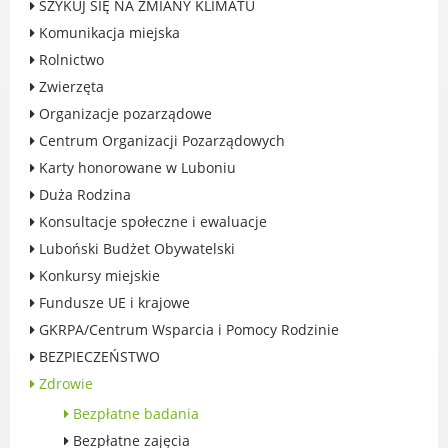
SZYKUJ SIĘ NA ZMIANY KLIMATU
Rodzinie
Komunikacja miejska
BEZPIECZEŃSTWO
Rolnictwo
Zdrowie
Zwierzęta
Porady prawne
Organizacje pozarządowe
Wydarzenia
Centrum Organizacji Pozarządowych
WYBORY
Karty honorowane w Luboniu
Likwidacja barier - seniorzy i osoby z
Duża Rodzina
niepełnosprawnościami
Konsultacje społeczne i ewaluacje
Luboński Budżet Obywatelski
Konkursy miejskie
Fundusze UE i krajowe
MIASTO LUBOŃ
GKRPA/Centrum Wsparcia i Pomocy Rodzinie
Władze Miasta
BEZPIECZEŃSTWO
O mieście
Zdrowie
Luboński Szlak Architektury
Bezpłatne badania
Przemysłowej
Bezpłatne zajęcia
Śladami historii Lubonia