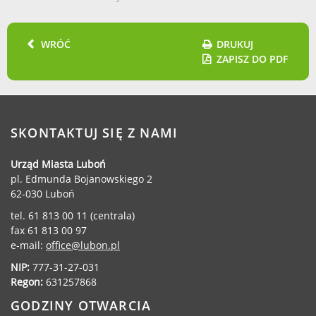
Dane adresowe, wydziały i sprawy
WRÓĆ
DRUKUJ
ZAPISZ DO PDF
SKONTAKTUJ SIĘ Z NAMI
Urząd Miasta Luboń
pl. Edmunda Bojanowskiego 2
62-030 Luboń
tel. 61 813 00 11 (centrala)
fax 61 813 00 97
e-mail:
office@lubon.pl
NIP:
777-31-27-031
Regon:
631257868
GODZINY OTWARCIA