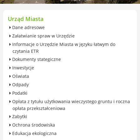
przekształceniowa
Urząd Miasta Luboń
Zabytki
Urząd Miasta
Ochrona środowiska
Dane adresowe
Edukacja ekologiczna
Załatwianie spraw w Urzędzie
SZYKUJ SIĘ NA ZMIANY KLIMATU
Informacje o Urzędzie Miasta w języku łatwym do
Komunikacja miejska
czytania ETR
Rolnictwo
Dokumenty stategiczne
Zwierzęta
Inwestycje
Organizacje pozarządowe
Oświata
Centrum Organizacji Pozarządowych
Odpady
Karty honorowane w Luboniu
Podatki
Duża Rodzina
Opłata z tytułu użytkowania wieczystego gruntu i roczna
Konsultacje społeczne i ewaluacje
opłata przekształceniowa
Luboński Budżet Obywatelski
Zabytki
Konkursy miejskie
Ochrona środowiska
Fundusze UE i krajowe
Edukacja ekologiczna
GKRPA/Centrum Wsparcia i Pomocy