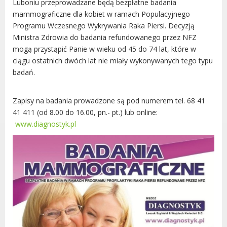
Luboniu przeprowadzane będą bezpłatne badania
Radni Rady Miasta Luboń
mammograficzne dla kobiet w ramach Populacyjnego
Sesja Rady Miasta
Programu Wczesnego Wykrywania Raka Piersi. Decyzją
Harmonogram dyżurów radnych
Ministra Zdrowia do badania refundowanego przez NFZ
Komisje Rady Miasta Luboń
mogą przystąpić Panie w wieku od 45 do 74 lat, które w
ciągu ostatnich dwóch lat nie miały wykonywanych tego typu
Terminarz spotkań komisji
badań.
Uchwały Rady Miasta Luboń
Młodzieżowa Rada Miasta Luboń
Zapisy na badania prowadzone są pod numerem tel. 68 41
Rada Gospodarcza
41 411 (od 8.00 do 16.00, pn.- pt.) lub online:
www.diagnostyk.pl
POZOSTAŁE
Państwowy Fundusz Rehabilitacji Osób
Niepełnosprawnych
Zakład Ubezpieczeń Społecznych
Poznańska Lokalna Organizacja
Turystyczna