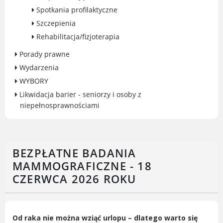
Spotkania profilaktyczne
Gry miejskie
Szczepienia
Kultura
Rehabilitacja/fizjoterapia
Komenda Straży Miejskiej Miasta
Luboń
Porady prawne
Komisariat Policji w Luboniu
Wydarzenia
LOSiR
WYBORY
Serwisy mapowe
Likwidacja barier - seniorzy i osoby z
Informator Miasta Luboń
niepełnosprawnościami
Ogłoszenia o pracę
Plaża Miejska przy ul. Rzecznej w
Luboniu
BEZPŁATNE BADANIA
MAMMOGRAFICZNE - 18
CZERWCA 2026 ROKU
RADA MIASTA LUBOŃ
Portal Mieszkańca. Aktualne informacje
Od raka nie można wziąć urlopu – dlatego warto się