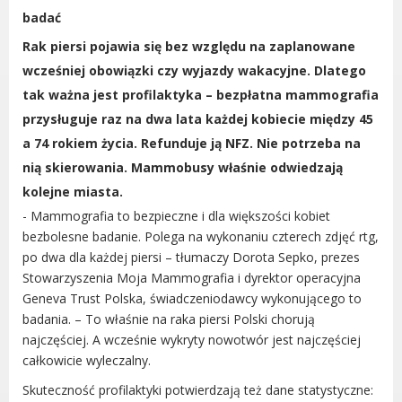
Radni Rady Miasta Luboń
badać
Sesja Rady Miasta
Rak piersi pojawia się bez względu na zaplanowane
Harmonogram dyżurów radnych
wcześniej obowiązki czy wyjazdy wakacyjne. Dlatego
Komisje Rady Miasta Luboń
tak ważna jest profilaktyka – bezpłatna mammografia
Terminarz spotkań komisji
przysługuje raz na dwa lata każdej kobiecie między 45
Uchwały Rady Miasta Luboń
a 74 rokiem życia. Refunduje ją NFZ. Nie potrzeba na
Młodzieżowa Rada Miasta Luboń
nią skierowania. Mammobusy właśnie odwiedzają
Rada Gospodarcza
kolejne miasta.
- Mammografia to bezpieczne i dla większości kobiet
bezbolesne badanie. Polega na wykonaniu czterech zdjęć rtg,
po dwa dla każdej piersi – tłumaczy Dorota Sepko, prezes
Stowarzyszenia Moja Mammografia i dyrektor operacyjna
POZOSTAŁE
Geneva Trust Polska, świadczeniodawcy wykonującego to
Państwowy Fundusz Rehabilitacji Osób
badania. – To właśnie na raka piersi Polski chorują
Niepełnosprawnych
najczęściej. A wcześnie wykryty nowotwór jest najczęściej
Zakład Ubezpieczeń Społecznych
całkowicie wyleczalny.
Poznańska Lokalna Organizacja
Skuteczność profilaktyki potwierdzają też dane statystyczne:
Turystyczna