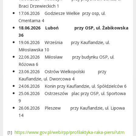
Dane adresowe, wydziały i sprawy
Braci Drzewieckich 1
17.06.2026 Godziesze Wielkie przy osp, ul.
Cmentarna 4
18.06.2026 Luboń przy OSP, ul. Żabikowska
36
19.06.2026 Września przy Kauflandzie, ul.
Miłosławska 10
22.06.2026 Miłosław przy budynku OSP, ul.
Różowa 6
23.06.2026 Ostrów Wielkopolski przy
Kauflandzie, ul. Dworcowa 4
24.06.2026 Konin przy Kauflandzie, ul. Spółdzielców 6
25.06.2026 Ostrzeszów plac przy OSP, ul. Sportowa
9
26.06.2026 Pleszew przy Kauflandzie, ul. Lipowa
14
https://www.gov.pl/web/rpp/profilaktyka-raka-piersi?utm
[1]