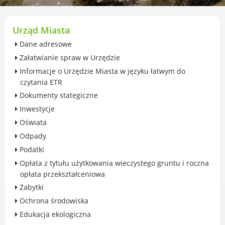
przekształceniowa
Urząd Miasta Luboń
Zabytki
Urząd Miasta
Ochrona środowiska
Dane adresowe
Edukacja ekologiczna
Załatwianie spraw w Urzędzie
SZYKUJ SIĘ NA ZMIANY KLIMATU
Informacje o Urzędzie Miasta w języku łatwym do
Komunikacja miejska
czytania ETR
Rolnictwo
Dokumenty stategiczne
Zwierzęta
Inwestycje
Organizacje pozarządowe
Oświata
Centrum Organizacji Pozarządowych
Odpady
Karty honorowane w Luboniu
Podatki
Duża Rodzina
Opłata z tytułu użytkowania wieczystego gruntu i roczna
Konsultacje społeczne i ewaluacje
opłata przekształceniowa
Luboński Budżet Obywatelski
Zabytki
Konkursy miejskie
Ochrona środowiska
Fundusze UE i krajowe
Edukacja ekologiczna
GKRPA/Centrum Wsparcia i Pomocy