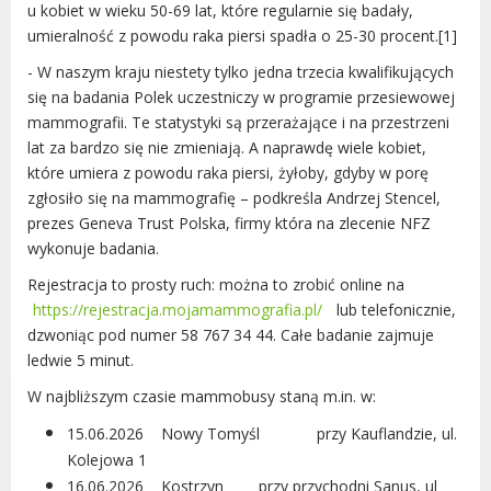
u kobiet w wieku 50-69 lat, które regularnie się badały,
Urząd statystyczny w Poznaniu
umieralność z powodu raka piersi spadła o 25-30 procent.[1]
Instytut Rozwoju Wsi i Rolnictwa
- W naszym kraju niestety tylko jedna trzecia kwalifikujących
Polskiej Akademii Nauk
się na badania Polek uczestniczy w programie przesiewowej
Instytut Skrzynki
mammografii. Te statystyki są przerażające i na przestrzeni
Wielkopolski Park Narodowy
lat za bardzo się nie zmieniają. A naprawdę wiele kobiet,
Muzeum Narodowe Rolnictwa i
które umiera z powodu raka piersi, żyłoby, gdyby w porę
Przemysłu Rolno-Spożywczego w
zgłosiło się na mammografię – podkreśla Andrzej Stencel,
Szreniawie
prezes Geneva Trust Polska, firmy która na zlecenie NFZ
PTTK
wykonuje badania.
Urząd Skarbowy
Rejestracja to prosty ruch: można to zrobić online na
Państwowe Gospodarstwo Wodne
https://rejestracja.mojamammografia.pl/
lub telefonicznie,
Wody Polskie
dzwoniąc pod numer 58 767 34 44. Całe badanie zajmuje
ledwie 5 minut.
W najbliższym czasie mammobusy staną m.in. w:
15.06.2026 Nowy Tomyśl przy Kauflandzie, ul.
KONTAKT
Kolejowa 1
16.06.2026 Kostrzyn przy przychodni Sanus, ul