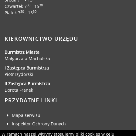
30
30
Czwartek 7
- 15
30
30
Piątek 7
- 15
KIEROWNICTWO URZĘDU
Burmistrz Miasta
Małgorzata Machalska
I Zastępca Burmistrza
Piotr Izydorski
II Zastępca Burmistrza
Dorota Franek
PRZYDATNE LINKI
Mapa serwisu
Inspektor Ochrony Danych
Deklaracja dostępności
W ramach naszej witryny stosujemy pliki cookies w celu