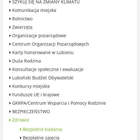
SZYKUJ SIĘ NA ZMIANY KLIMATU
Rodzinie
Komunikacja miejska
BEZPIECZEŃSTWO
Rolnictwo
Zdrowie
Zwierzęta
Porady prawne
Organizacje pozarządowe
Wydarzenia
Centrum Organizacji Pozarządowych
WYBORY
Karty honorowane w Luboniu
Likwidacja barier - seniorzy i osoby z
Duża Rodzina
niepełnosprawnościami
Konsultacje społeczne i ewaluacje
Luboński Budżet Obywatelski
Konkursy miejskie
Fundusze UE i krajowe
MIASTO LUBOŃ
GKRPA/Centrum Wsparcia i Pomocy Rodzinie
Władze Miasta
BEZPIECZEŃSTWO
O mieście
Zdrowie
Luboński Szlak Architektury
Bezpłatne badania
Przemysłowej
Bezpłatne zajęcia
Śladami historii Lubonia