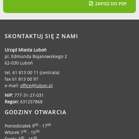
ZAPISZ DO PDF
SKONTAKTUJ SIĘ Z NAMI
Urząd Miasta Luboń
pl. Edmunda Bojanowskiego 2
62-030 Luboń
tel. 61 813 00 11 (centrala)
fax 61 813 00 97
e-mail:
office@lubon.pl
NIP:
777-31-27-031
Regon:
631257868
GODZINY OTWARCIA
00
00
Poniedziałek 9
- 17
30
30
Wtorek 7
- 15
30
30
Środa 7
- 15