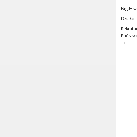
Dane adresowe, wydziały i
Nigdy w
sprawy
Działani
Rekruta
Państwo