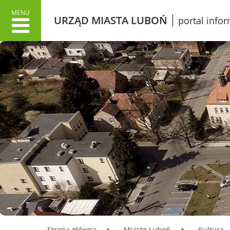
MENU
URZĄD MIASTA LUBOŃ
portal info
URZĄD MIASTA
MIAS
Dane adresowe
Wł
Załatwianie spraw w Urzędzie
O 
Informacje o Urzędzie Miasta
Lu
w języku łatwym do czytania
Pr
ETR
Śl
Dokumenty stategiczne
Gr
Inwestycje
Ku
Oświata
Ko
Odpady
Mi
Podatki
Ko
Urząd Miasta Luboń
Opłata z tytułu użytkowania
LO
Strona główna
Miasto Luboń
Kultura