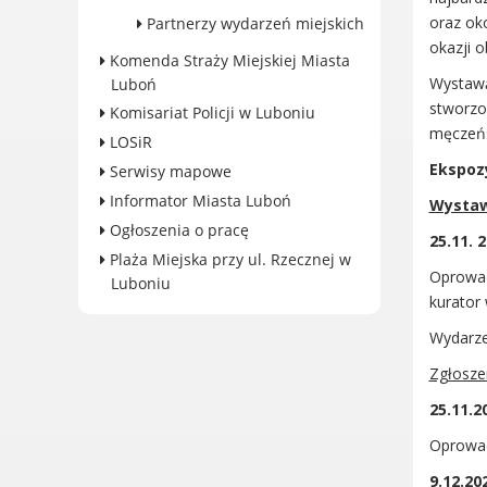
oraz ok
Partnerzy wydarzeń miejskich
Konkursy miejskie
okazji 
Fundusze UE i krajowe
Komenda Straży Miejskiej Miasta
Wystawą
Luboń
GKRPA/Centrum Wsparcia i
stworzo
Pomocy Rodzinie
Komisariat Policji w Luboniu
męczeńs
BEZPIECZEŃSTWO
LOSiR
Zdrowie
Ekspozy
Serwisy mapowe
Porady prawne
Informator Miasta Luboń
Wystaw
Wydarzenia
Ogłoszenia o pracę
25.11. 2
WYBORY
Plaża Miejska przy ul. Rzecznej w
Oprowad
Luboniu
Likwidacja barier - seniorzy i
kurator
osoby z
niepełnosprawnościami
Wydarze
Zgłosze
25.11.2
Oprowad
KONTAKT
9.12.202