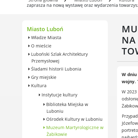
wieczystego gruntu i roczna
Se
zaprasza na nową wystawę oraz wydarzenia towarzys
opłata przekształceniowa
In
Zabytki
Og
MU
Ochrona środowiska
Miasto Luboń
Pl
Edukacja ekologiczna
w 
NA
Władze Miasta
SZYKUJ SIĘ NA ZMIANY
O mieście
TO
KLIMATU
Luboński Szlak Architektury
Komunikacja miejska
Przemysłowej
Rolnictwo
Śladami historii Lubonia
Zwierzęta
W dniu
Gry miejskie
wojny.
Organizacje pozarządowe
Kultura
Centrum Organizacji
W 2023 r
Instytucje kultury
Pozarządowych
odsłoni
Biblioteka Miejska w
Karty honorowane w Luboniu
Żabikow
Luboniu
Duża Rodzina
Przypad
Ośrodek Kultury w Luboniu
Konsultacje społeczne i
Józefowi
Muzeum Martyrologiczne w
ewaluacje
portret
Żabikowie
najbard
Luboński Budżet Obywatelski