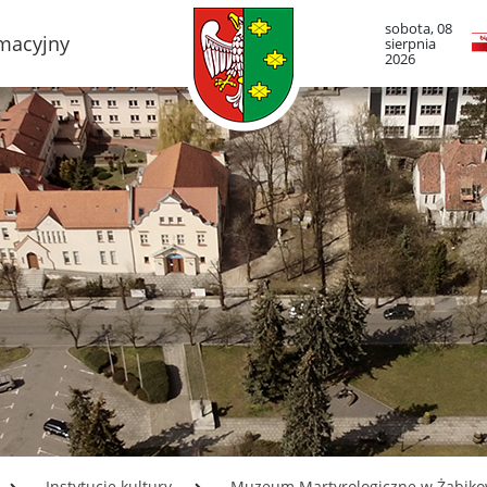
sobota, 08
rmacyjny
sierpnia
2026
TO LUBOŃ
RADA MIASTA LUB
adze Miasta
Portal Mieszkańca. A
informacje
mieście
Radni Rady Miasta L
boński Szlak Architektury
zemysłowej
Sesja Rady Miasta
adami historii Lubonia
Harmonogram dyżur
radnych
y miejskie
Komisje Rady Miasta
ltura
Terminarz spotkań ko
menda Straży Miejskiej
asta Luboń
Uchwały Rady Miasta
misariat Policji w Luboniu
Młodzieżowa Rada Mi
Luboń
SiR
Instytucje kultury
Muzeum Martyrologiczne w Żabiko