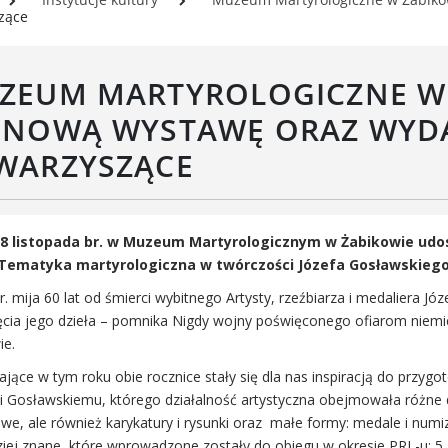
Rada Gospodarcza
rwisy mapowe
zące
formator Miasta Luboń
łoszenia o pracę
ZEUM MARTYROLOGICZNE W 
aża Miejska przy ul. Rzecznej
Luboniu
 NOWĄ WYSTAWĘ ORAZ WYD
WARZYSZĄCE
 8 listopada br. w Muzeum Martyrologicznym w Żabikowie udo
 Tematyka martyrologiczna w twórczości Józefa Gosławskieg
. mija 60 lat od śmierci wybitnego Artysty, rzeźbiarza i medaliera J
ęcia jego dzieła – pomnika Nigdy wojny poświęconego ofiarom niem
ie.
ające w tym roku obie rocznice stały się dla nas inspiracją do prz
 Gosławskiemu, którego działalność artystyczna obejmowała różne dzi
owe, ale również karykatury i rysunki oraz małe formy: medale i num
ziej znane, które wprowadzone zostały do obiegu w okresie PRL-u: 5 