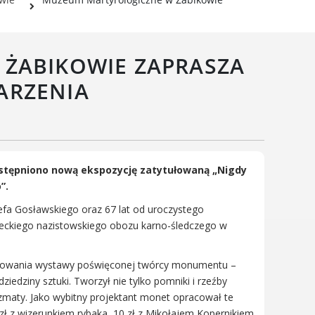
Wielkopolski Park Narodowy
Muzeum Narodowe Rolnictwa
i Przemysłu Rolno-
ŻABIKOWIE ZAPRASZA
Spożywczego w Szreniawie
PTTK
ARZENIA
Urząd Skarbowy
Państwowe Gospodarstwo
Wodne Wody Polskie
stępniono nową ekspozycję zatytułowaną „Nigdy
o”.
ózefa Gosławskiego oraz 67 lat od uroczystego
ieckiego nazistowskiego obozu karno-śledczego w
ygotowania wystawy poświęconej twórcy monumentu –
edziny sztuki. Tworzył nie tylko pomniki i rzeźby
izmaty. Jako wybitny projektant monet opracował te
zł z wizerunkiem rybaka, 10 zł z Mikołajem Kopernikiem