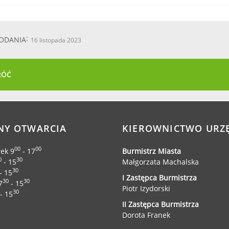
ODANIA
16 listopada 2023
RÓĆ
NY OTWARCIA
KIEROWNICTWO URZ
00
00
łek 9
- 17
Burmistrz Miasta
0
30
- 15
Małgorzata Machalska
30
- 15
I Zastępca Burmistrza
30
30
7
- 15
Piotr Izydorski
30
- 15
II Zastępca Burmistrza
Dorota Franek