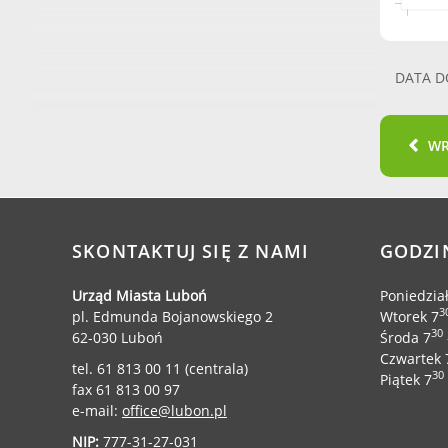
DATA D
W
SKONTAKTUJ SIĘ Z NAMI
GODZI
Urząd Miasta Luboń
Poniedzia
3
pl. Edmunda Bojanowskiego 2
Wtorek 7
30
62-030 Luboń
Środa 7
Czwartek 
tel. 61 813 00 11 (centrala)
30
Piątek 7
fax 61 813 00 97
e-mail:
office@lubon.pl
NIP:
777-31-27-031