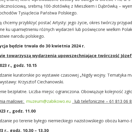
olicznościową, srebrną 100-złotówkę z Mieszkiem i Dąbrówką – wye
obchodów Tysiąclecia Państwa Polskiego.
 chcemy przybliżyć postać Artysty: jego życie, okres twórczy przypa
ne ku upamiętnieniu różnych wydarzeń lub poświęcone wielkim Pola
twie narodu polskiego.
cja będzie trwała do 30 kwietnia 2024 r.
ie towarzyszą wydarzenia upowszechniające twórczość Józef
023 r., godz. 10.15
zanie kuratorskie po wystawie czasowej „Nigdy wojny. Tematyka ma
 wystawy: Krzysztof Ciechanowski.
nie bezpłatne. Liczba miejsc ograniczona. Obowiązuje kolejność zgł
nia mailowe:
muzeum@zabikowo.eu
lub telefoniczne – 61 813 06 81
023 r., godz. 11.00
zanie po terenie byłego niemieckiego nazistowskiego obozu karno-ś
3 r., godz. 10.30 – 13.30