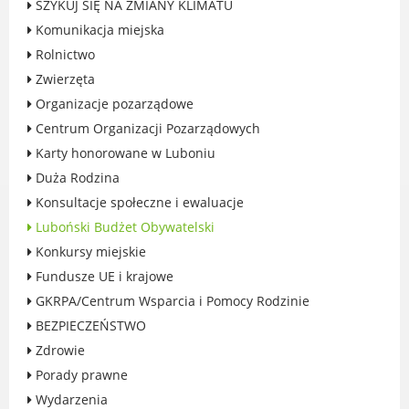
SZYKUJ SIĘ NA ZMIANY KLIMATU
Rodzinie
Komunikacja miejska
BEZPIECZEŃSTWO
Rolnictwo
Zdrowie
Zwierzęta
Porady prawne
Organizacje pozarządowe
Wydarzenia
Centrum Organizacji Pozarządowych
WYBORY
Karty honorowane w Luboniu
Likwidacja barier - seniorzy i osoby z
Duża Rodzina
niepełnosprawnościami
Konsultacje społeczne i ewaluacje
Luboński Budżet Obywatelski
Konkursy miejskie
Fundusze UE i krajowe
MIASTO LUBOŃ
GKRPA/Centrum Wsparcia i Pomocy Rodzinie
Władze Miasta
BEZPIECZEŃSTWO
O mieście
Zdrowie
Luboński Szlak Architektury
Porady prawne
Przemysłowej
Wydarzenia
Śladami historii Lubonia