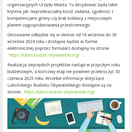
organizacyjnych Urzędu Miasta. Tu decydować będą takie
Urząd statystyczny w Poznaniu
kryteria jak: nieprzekraczalny koszt zadania, zgodność z
Instytut Rozwoju Wsi i Rolnictwa
kompetencjami gminy czy brak kolidacji z miejscowym
Polskiej Akademii Nauk
planem zagospodarowania przestrzennego.
Instytut Skrzynki
Głosowanie odbędzie się w okresie od 16 września do 30
Wielkopolski Park Narodowy
września 2024 roku i dostępne będzie w formie
Muzeum Narodowe Rolnictwa i
elektronicznej poprzez formularz dostępny na stronie
Przemysłu Rolno-Spożywczego w
https://lubon.budzet-obywatelski.org/
.
Szreniawie
Realizacja zwycięskich projektów nastąpi w przyszłym roku
PTTK
budżetowym, a końcowy etap nie powinien przekroczyć 30
Urząd Skarbowy
czerwca 2025 roku. Wszelkie informacje dotyczące
Państwowe Gospodarstwo Wodne
Lubońskiego Budżetu Obywatelskiego dostępne są na
Wody Polskie
stronie:
https://lubon.budzet-obywatelski.org/
.
KONTAKT