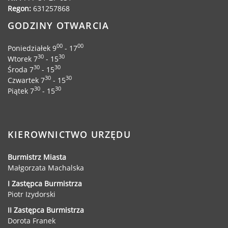
Regon:
631257868
GODZINY OTWARCIA
00
00
Poniedziałek 9
- 17
30
30
Wtorek 7
- 15
30
30
Środa 7
- 15
30
30
Czwartek 7
- 15
30
30
Piątek 7
- 15
KIEROWNICTWO URZĘDU
Burmistrz Miasta
Małgorzata Machalska
I Zastępca Burmistrza
Piotr Izydorski
II Zastępca Burmistrza
Dorota Franek