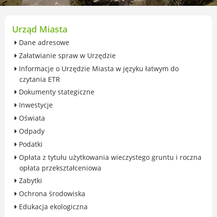
przekształceniowa
Urząd Miasta Luboń
Zabytki
Urząd Miasta
Ochrona środowiska
Dane adresowe
Edukacja ekologiczna
Załatwianie spraw w Urzędzie
SZYKUJ SIĘ NA ZMIANY KLIMATU
Informacje o Urzędzie Miasta w języku łatwym do
Komunikacja miejska
czytania ETR
Rolnictwo
Dokumenty stategiczne
Zwierzęta
Inwestycje
Organizacje pozarządowe
Oświata
Centrum Organizacji Pozarządowych
Odpady
Karty honorowane w Luboniu
Podatki
Duża Rodzina
Opłata z tytułu użytkowania wieczystego gruntu i roczna
Konsultacje społeczne i ewaluacje
opłata przekształceniowa
Luboński Budżet Obywatelski
Zabytki
Konkursy miejskie
Ochrona środowiska
Fundusze UE i krajowe
Edukacja ekologiczna
GKRPA/Centrum Wsparcia i Pomocy