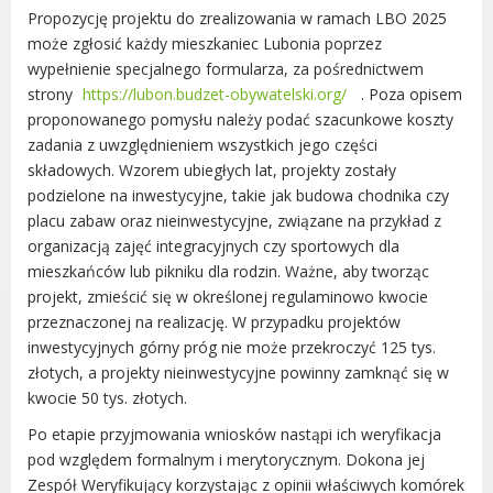
Radni Rady Miasta Luboń
Propozycję projektu do zrealizowania w ramach LBO 2025
Sesja Rady Miasta
może zgłosić każdy mieszkaniec Lubonia poprzez
wypełnienie specjalnego formularza, za pośrednictwem
Harmonogram dyżurów radnych
strony
https://lubon.budzet-obywatelski.org/
. Poza opisem
Komisje Rady Miasta Luboń
proponowanego pomysłu należy podać szacunkowe koszty
Terminarz spotkań komisji
zadania z uwzględnieniem wszystkich jego części
Uchwały Rady Miasta Luboń
składowych. Wzorem ubiegłych lat, projekty zostały
Młodzieżowa Rada Miasta Luboń
podzielone na inwestycyjne, takie jak budowa chodnika czy
placu zabaw oraz nieinwestycyjne, związane na przykład z
Rada Gospodarcza
organizacją zajęć integracyjnych czy sportowych dla
mieszkańców lub pikniku dla rodzin. Ważne, aby tworząc
projekt, zmieścić się w określonej regulaminowo kwocie
przeznaczonej na realizację. W przypadku projektów
POZOSTAŁE
inwestycyjnych górny próg nie może przekroczyć 125 tys.
złotych, a projekty nieinwestycyjne powinny zamknąć się w
Państwowy Fundusz Rehabilitacji Osób
kwocie 50 tys. złotych.
Niepełnosprawnych
Po etapie przyjmowania wniosków nastąpi ich weryfikacja
Zakład Ubezpieczeń Społecznych
pod względem formalnym i merytorycznym. Dokona jej
Poznańska Lokalna Organizacja
Zespół Weryfikujący korzystając z opinii właściwych komórek
Turystyczna