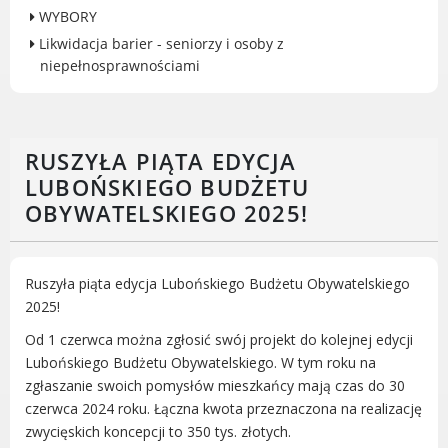
WYBORY
Gry miejskie
Likwidacja barier - seniorzy i osoby z
Kultura
niepełnosprawnościami
Komenda Straży Miejskiej Miasta
Luboń
Komisariat Policji w Luboniu
RUSZYŁA PIĄTA EDYCJA
LOSiR
LUBOŃSKIEGO BUDŻETU
Serwisy mapowe
OBYWATELSKIEGO 2025!
Informator Miasta Luboń
Ogłoszenia o pracę
Plaża Miejska przy ul. Rzecznej w
Ruszyła piąta edycja Lubońskiego Budżetu Obywatelskiego
Luboniu
2025!
Od 1 czerwca można zgłosić swój projekt do kolejnej edycji
Lubońskiego Budżetu Obywatelskiego. W tym roku na
zgłaszanie swoich pomysłów mieszkańcy mają czas do 30
RADA MIASTA LUBOŃ
czerwca 2024 roku. Łączna kwota przeznaczona na realizację
zwycięskich koncepcji to 350 tys. złotych.
Portal Mieszkańca. Aktualne informacje