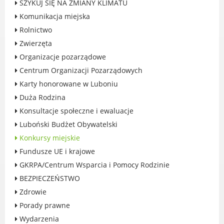
SZYKUJ SIĘ NA ZMIANY KLIMATU
Rodzinie
Komunikacja miejska
BEZPIECZEŃSTWO
Rolnictwo
Zdrowie
Zwierzęta
Porady prawne
Organizacje pozarządowe
Wydarzenia
Centrum Organizacji Pozarządowych
WYBORY
Karty honorowane w Luboniu
Likwidacja barier - seniorzy i osoby z
Duża Rodzina
niepełnosprawnościami
Konsultacje społeczne i ewaluacje
Luboński Budżet Obywatelski
Konkursy miejskie
Fundusze UE i krajowe
MIASTO LUBOŃ
GKRPA/Centrum Wsparcia i Pomocy Rodzinie
Władze Miasta
BEZPIECZEŃSTWO
O mieście
Zdrowie
Luboński Szlak Architektury
Porady prawne
Przemysłowej
Wydarzenia
Śladami historii Lubonia