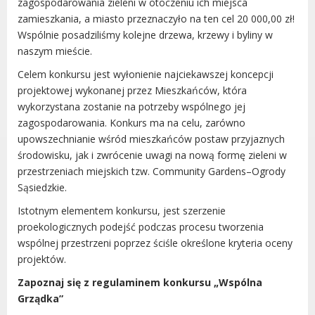
zagospodarowania zieleni w otoczeniu ich miejsca
Radni Rady Miasta Luboń
zamieszkania, a miasto przeznaczyło na ten cel 20 000,00 zł!
Sesja Rady Miasta
Wspólnie posadziliśmy kolejne drzewa, krzewy i byliny w
Harmonogram dyżurów radnych
naszym mieście.
Komisje Rady Miasta Luboń
Celem konkursu jest wyłonienie najciekawszej koncepcji
Terminarz spotkań komisji
projektowej wykonanej przez Mieszkańców, która
Uchwały Rady Miasta Luboń
wykorzystana zostanie na potrzeby wspólnego jej
Młodzieżowa Rada Miasta Luboń
zagospodarowania. Konkurs ma na celu, zarówno
upowszechnianie wśród mieszkańców postaw przyjaznych
Rada Gospodarcza
środowisku, jak i zwrócenie uwagi na nową formę zieleni w
przestrzeniach miejskich tzw. Community Gardens–Ogrody
Sąsiedzkie.
Istotnym elementem konkursu, jest szerzenie
POZOSTAŁE
proekologicznych podejść podczas procesu tworzenia
wspólnej przestrzeni poprzez ściśle określone kryteria oceny
Państwowy Fundusz Rehabilitacji Osób
projektów.
Niepełnosprawnych
Zakład Ubezpieczeń Społecznych
Zapoznaj się z regulaminem konkursu „Wspólna
Poznańska Lokalna Organizacja
Grządka”
Turystyczna