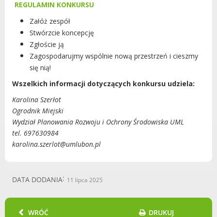
REGULAMIN KONKURSU
Urząd statystyczny w Poznaniu
Załóż zespół
Instytut Rozwoju Wsi i Rolnictwa
Stwórzcie koncepcję
Polskiej Akademii Nauk
Zgłoście ją
Instytut Skrzynki
Zagospodarujmy wspólnie nową przestrzeń i cieszmy
Wielkopolski Park Narodowy
się nią!
Muzeum Narodowe Rolnictwa i
Wszelkich informacji dotyczących konkursu udziela:
Przemysłu Rolno-Spożywczego w
Szreniawie
Karolina Szerłot
PTTK
Ogrodnik Miejski
Wydział Planowania Rozwoju i Ochrony Środowiska UML
Urząd Skarbowy
tel. 697630984
Państwowe Gospodarstwo Wodne
karolina.szerlot@umlubon.pl
Wody Polskie
DATA DODANIA
11 lipca 2025
KONTAKT
WRÓĆ
DRUKUJ