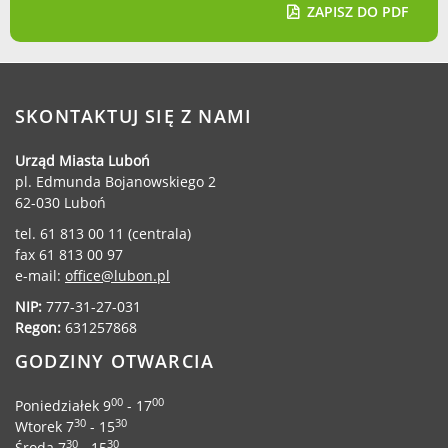
Dane adresowe, wydziały i sprawy
ZAPISZ DO PDF
SKONTAKTUJ SIĘ Z NAMI
Urząd Miasta Luboń
pl. Edmunda Bojanowskiego 2
62-030 Luboń
tel. 61 813 00 11 (centrala)
fax 61 813 00 97
e-mail:
office@lubon.pl
NIP:
777-31-27-031
Regon:
631257868
GODZINY OTWARCIA
00
00
Poniedziałek 9
- 17
30
30
Wtorek 7
- 15
30
30
Środa 7
- 15