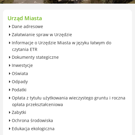
przekształceniowa
Urząd Miasta Luboń
Zabytki
Urząd Miasta
Ochrona środowiska
Dane adresowe
Edukacja ekologiczna
Załatwianie spraw w Urzędzie
SZYKUJ SIĘ NA ZMIANY KLIMATU
Informacje o Urzędzie Miasta w języku łatwym do
Komunikacja miejska
czytania ETR
Rolnictwo
Dokumenty stategiczne
Zwierzęta
Inwestycje
Organizacje pozarządowe
Oświata
Centrum Organizacji Pozarządowych
Odpady
Karty honorowane w Luboniu
Podatki
Duża Rodzina
Opłata z tytułu użytkowania wieczystego gruntu i roczna
Konsultacje społeczne i ewaluacje
opłata przekształceniowa
Luboński Budżet Obywatelski
Zabytki
Konkursy miejskie
Ochrona środowiska
Fundusze UE i krajowe
Edukacja ekologiczna
GKRPA/Centrum Wsparcia i Pomocy