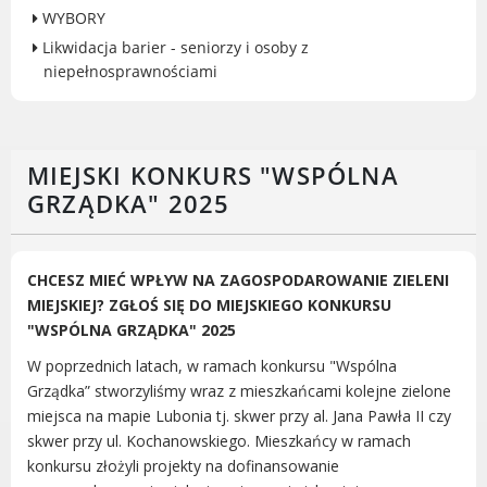
WYBORY
Gry miejskie
Likwidacja barier - seniorzy i osoby z
Kultura
niepełnosprawnościami
Komenda Straży Miejskiej Miasta
Luboń
Komisariat Policji w Luboniu
MIEJSKI KONKURS "WSPÓLNA
LOSiR
GRZĄDKA" 2025
Serwisy mapowe
Informator Miasta Luboń
Ogłoszenia o pracę
CHCESZ MIEĆ WPŁYW NA ZAGOSPODAROWANIE ZIELENI
Plaża Miejska przy ul. Rzecznej w
MIEJSKIEJ? ZGŁOŚ SIĘ DO MIEJSKIEGO KONKURSU
Luboniu
"WSPÓLNA GRZĄDKA" 2025
W poprzednich latach, w ramach konkursu "Wspólna
Grządka” stworzyliśmy wraz z mieszkańcami kolejne zielone
miejsca na mapie Lubonia tj. skwer przy al. Jana Pawła II czy
RADA MIASTA LUBOŃ
skwer przy ul. Kochanowskiego. Mieszkańcy w ramach
konkursu złożyli projekty na dofinansowanie
Portal Mieszkańca. Aktualne informacje