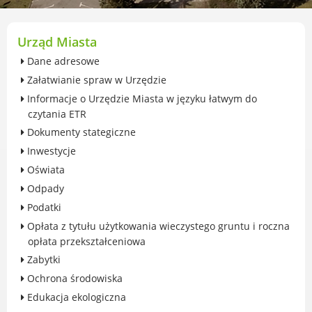
przekształceniowa
Urząd Miasta Luboń
Zabytki
Urząd Miasta
Ochrona środowiska
Dane adresowe
Edukacja ekologiczna
Załatwianie spraw w Urzędzie
SZYKUJ SIĘ NA ZMIANY KLIMATU
Informacje o Urzędzie Miasta w języku łatwym do
Komunikacja miejska
czytania ETR
Rolnictwo
Dokumenty stategiczne
Zwierzęta
Inwestycje
Organizacje pozarządowe
Oświata
Centrum Organizacji Pozarządowych
Odpady
Karty honorowane w Luboniu
Podatki
Duża Rodzina
Opłata z tytułu użytkowania wieczystego gruntu i roczna
Konsultacje społeczne i ewaluacje
opłata przekształceniowa
Luboński Budżet Obywatelski
Zabytki
Konkursy miejskie
Ochrona środowiska
Fundusze UE i krajowe
Edukacja ekologiczna
GKRPA/Centrum Wsparcia i Pomocy