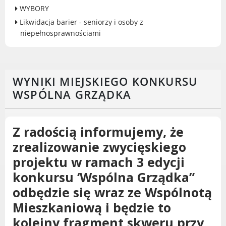
WYBORY
Gry miejskie
Likwidacja barier - seniorzy i osoby z
Kultura
niepełnosprawnościami
Komenda Straży Miejskiej Miasta
Luboń
Komisariat Policji w Luboniu
WYNIKI MIEJSKIEGO KONKURSU
LOSiR
WSPÓLNA GRZĄDKA
Serwisy mapowe
Informator Miasta Luboń
Ogłoszenia o pracę
Z radością informujemy, że
Plaża Miejska przy ul. Rzecznej w
zrealizowanie zwycięskiego
Luboniu
projektu w ramach 3 edycji
konkursu ‘Wspólna Grządka”
odbędzie się wraz ze Wspólnotą
RADA MIASTA LUBOŃ
Mieszkaniową i będzie to
Portal Mieszkańca. Aktualne informacje
kolejny fragment skweru przy