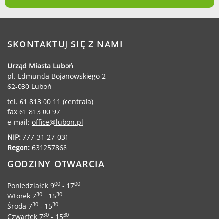
Urząd statystyczny w Poznaniu
Instytut Rozwoju Wsi i Rolnictwa
Polskiej Akademii Nauk
SKONTAKTUJ SIĘ Z NAMI
Instytut Skrzynki
Wielkopolski Park Narodowy
Urząd Miasta Luboń
Muzeum Narodowe Rolnictwa i
pl. Edmunda Bojanowskiego 2
62-030 Luboń
Przemysłu Rolno-Spożywczego w
Szreniawie
tel. 61 813 00 11 (centrala)
PTTK
fax 61 813 00 97
e-mail:
office@lubon.pl
Urząd Skarbowy
Państwowe Gospodarstwo Wodne
NIP:
777-31-27-031
Regon:
631257868
Wody Polskie
GODZINY OTWARCIA
00
00
Poniedziałek 9
- 17
30
30
Wtorek 7
- 15
KONTAKT
30
30
Środa 7
- 15
30
30
Czwartek 7
- 15