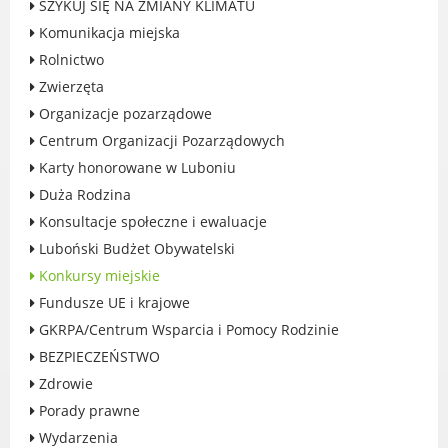
SZYKUJ SIĘ NA ZMIANY KLIMATU
Rodzinie
Komunikacja miejska
BEZPIECZEŃSTWO
Rolnictwo
Zdrowie
Zwierzęta
Porady prawne
Organizacje pozarządowe
Wydarzenia
Centrum Organizacji Pozarządowych
WYBORY
Karty honorowane w Luboniu
Likwidacja barier - seniorzy i osoby z
Duża Rodzina
niepełnosprawnościami
Konsultacje społeczne i ewaluacje
Luboński Budżet Obywatelski
Konkursy miejskie
Fundusze UE i krajowe
MIASTO LUBOŃ
GKRPA/Centrum Wsparcia i Pomocy Rodzinie
Władze Miasta
BEZPIECZEŃSTWO
O mieście
Zdrowie
Luboński Szlak Architektury
Porady prawne
Przemysłowej
Wydarzenia
Śladami historii Lubonia