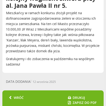
Radni Rady Miasta Luboń
al. Jana Pawła II nr 5.
Sesja Rady Miasta
Mieszkańcy w ramach konkursu złożyli projekt na
Harmonogram dyżurów radnych
dofinansowanie zagospodarowania zieleni w otoczeniu ich
Komisje Rady Miasta Luboń
miejsca zamieszkania. Na ten cel Miasto przeznaczyło
Terminarz spotkań komisji
10.000,00 zł! Wraz z Mieszkańcami wspólnie posadzimy
kolejne drzewa, krzewy i byliny takie jak: wiśnia piłkowana
Uchwały Rady Miasta Luboń
'Kanzan', lilak Meyera, dereń biały, lawenda wąskolistna,
Młodzieżowa Rada Miasta Luboń
jeżówka purpurowa, miskant chiński, kocimiętka. W projekcie
Rada Gospodarcza
przewidziano także domek dla jeża.
Gratulujemy i do zobaczenia w październiku na wspólnym
sadzeniu!
POZOSTAŁE
DATA DODANIA
12 września 2025
Państwowy Fundusz Rehabilitacji Osób
Niepełnosprawnych
Zakład Ubezpieczeń Społecznych
WRÓĆ
DRUKUJ
Poznańska Lokalna Organizacja
ZAPISZ DO PDF
Turystyczna