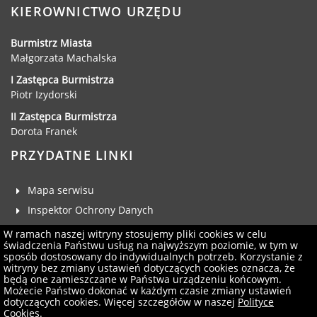
KIEROWNICTWO URZĘDU
Urząd statystyczny w Poznaniu
Instytut Rozwoju Wsi i Rolnictwa
Burmistrz Miasta
Polskiej Akademii Nauk
Małgorzata Machalska
Instytut Skrzynki
I Zastępca Burmistrza
Wielkopolski Park Narodowy
Piotr Izydorski
Muzeum Narodowe Rolnictwa i
II Zastępca Burmistrza
Przemysłu Rolno-Spożywczego w
Dorota Franek
Szreniawie
PRZYDATNE LINKI
PTTK
Urząd Skarbowy
Mapa serwisu
Państwowe Gospodarstwo Wodne
Inspektor Ochrony Danych
Wody Polskie
Deklaracja dostępności
W ramach naszej witryny stosujemy pliki cookies w celu
świadczenia Państwu usług na najwyższym poziomie, w tym w
Klauzula RODO
sposób dostosowany do indywidualnych potrzeb. Korzystanie z
witryny bez zmiany ustawień dotyczących cookies oznacza, że
Zgłoś uwagi
będą one zamieszczane w Państwa urządzeniu końcowym.
Administrator serwisu
Możecie Państwo dokonać w każdym czasie zmiany ustawień
KONTAKT
dotyczących cookies. Więcej szczegółów w naszej
Polityce
Newsletter
Cookies
.