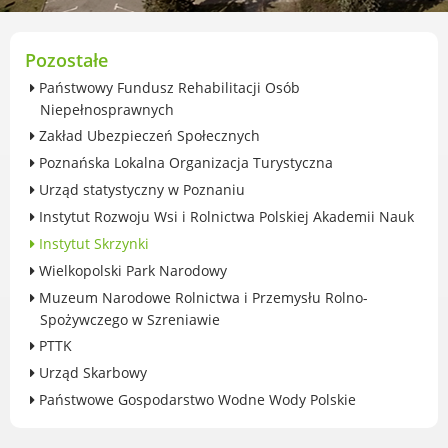
przekształceniowa
Urząd Miasta Luboń
Zabytki
Pozostałe
Ochrona środowiska
Państwowy Fundusz Rehabilitacji Osób
Edukacja ekologiczna
Niepełnosprawnych
SZYKUJ SIĘ NA ZMIANY KLIMATU
Zakład Ubezpieczeń Społecznych
Komunikacja miejska
Poznańska Lokalna Organizacja Turystyczna
Rolnictwo
Urząd statystyczny w Poznaniu
Zwierzęta
Instytut Rozwoju Wsi i Rolnictwa Polskiej Akademii Nauk
Organizacje pozarządowe
Instytut Skrzynki
Centrum Organizacji Pozarządowych
Wielkopolski Park Narodowy
Karty honorowane w Luboniu
Muzeum Narodowe Rolnictwa i Przemysłu Rolno-
Duża Rodzina
Spożywczego w Szreniawie
Konsultacje społeczne i ewaluacje
PTTK
Luboński Budżet Obywatelski
Urząd Skarbowy
Konkursy miejskie
Państwowe Gospodarstwo Wodne Wody Polskie
Fundusze UE i krajowe
GKRPA/Centrum Wsparcia i Pomocy