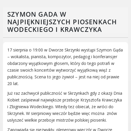
Rodzinie
BEZPIECZEŃSTWO
SZYMON GADA W
Zdrowie
NAJPIĘKNIEJSZYCH PIOSENKACH
Porady prawne
WODECKIEGO I KRAWCZYKA
Wydarzenia
WYBORY
17 sierpnia o 19:00 w Dworze Skrzynki wystąpi Szymon Gąda
Likwidacja barier - seniorzy i osoby z
– wokalista, pianista, kompozytor, pedagog i konferansjer
niepełnosprawnościami
obdarzony wyjątkowym głosem, który do tego potrafi w
czasie swoich koncertów wytworzyć wyjątkową więź z
publicznością. Scena to jego żywioł – jest na niej od prawie
20 lat.
MIASTO LUBOŃ
Już raz zachwycił publiczność w Skrzynkach gdy z okazji Dnia
Kobiet zaśpiewał największe przeboje Krzysztofa Krawczyka
Władze Miasta
i Zbigniewa Wodeckiego. Wtedy tez obiecał, że wróci do
O mieście
Skrzynek. W sierpniowy wieczór będzie więc można znów
Luboński Szlak Architektury
usłyszeć wielkie przeboje mistrzów polskiej piosenki.
Przemysłowej
Zapowiada się niezwykły, plenerowy wieczór w Dworze
Śladami historii Lubonia