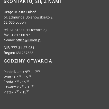
SKONTAKTUJ SIĘ Z NAMI
Radni Rady Miasta Luboń
Sesja Rady Miasta
Urząd Miasta Luboń
Harmonogram dyżurów radnych
pl. Edmunda Bojanowskiego 2
62-030 Luboń
Komisje Rady Miasta Luboń
Terminarz spotkań komisji
tel. 61 813 00 11 (centrala)
fax 61 813 00 97
Uchwały Rady Miasta Luboń
e-mail:
office@lubon.pl
Młodzieżowa Rada Miasta Luboń
NIP:
777-31-27-031
Rada Gospodarcza
Regon:
631257868
GODZINY OTWARCIA
00
00
Poniedziałek 9
- 17
POZOSTAŁE
30
30
Wtorek 7
- 15
30
30
Środa 7
- 15
Państwowy Fundusz Rehabilitacji Osób
30
30
Czwartek 7
- 15
Niepełnosprawnych
30
30
Piątek 7
- 15
Zakład Ubezpieczeń Społecznych
Poznańska Lokalna Organizacja
Turystyczna