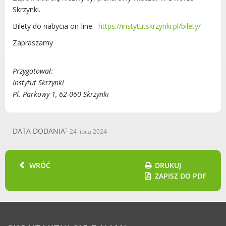
Skrzynki.
Gry miejskie
Bilety do nabycia on-line:
https://instytutskrzynki.pl/bilety/
Kultura
Komenda Straży Miejskiej Miasta
Zapraszamy
Luboń
Komisariat Policji w Luboniu
Przygotował:
LOSiR
Instytut Skrzynki
Serwisy mapowe
Pl. Parkowy 1, 62-060 Skrzynki
Informator Miasta Luboń
Ogłoszenia o pracę
DATA DODANIA
24 lipca 2024
Plaża Miejska przy ul. Rzecznej w
Luboniu
WRÓĆ
DRUKUJ
ZAPISZ DO PDF
RADA MIASTA LUBOŃ
Portal Mieszkańca. Aktualne informacje