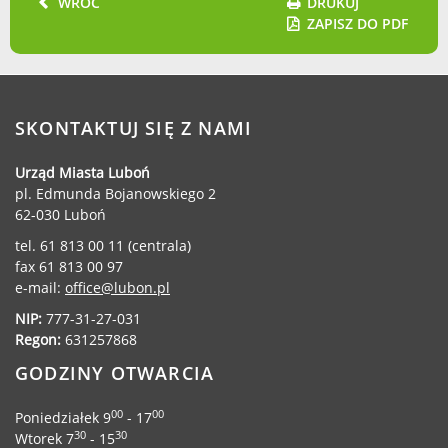
WRÓĆ
DRUKUJ
ZAPISZ DO PDF
Urząd statystyczny w Poznaniu
Instytut Rozwoju Wsi i Rolnictwa
Polskiej Akademii Nauk
Instytut Skrzynki
SKONTAKTUJ SIĘ Z NAMI
Wielkopolski Park Narodowy
Muzeum Narodowe Rolnictwa i
Urząd Miasta Luboń
Przemysłu Rolno-Spożywczego w
pl. Edmunda Bojanowskiego 2
Szreniawie
62-030 Luboń
PTTK
tel. 61 813 00 11 (centrala)
Urząd Skarbowy
fax 61 813 00 97
Państwowe Gospodarstwo Wodne
e-mail:
office@lubon.pl
Wody Polskie
NIP:
777-31-27-031
Regon:
631257868
GODZINY OTWARCIA
KONTAKT
00
00
Poniedziałek 9
- 17
30
30
Wtorek 7
- 15