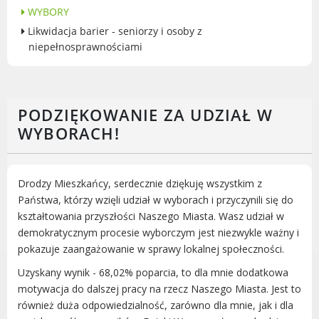
WYBORY
Gry miejskie
Likwidacja barier - seniorzy i osoby z
Kultura
niepełnosprawnościami
Komenda Straży Miejskiej Miasta
Luboń
Komisariat Policji w Luboniu
PODZIĘKOWANIE ZA UDZIAŁ W
LOSiR
WYBORACH!
Serwisy mapowe
Informator Miasta Luboń
Ogłoszenia o pracę
Drodzy Mieszkańcy, serdecznie dziękuję wszystkim z
Plaża Miejska przy ul. Rzecznej w
Państwa, którzy wzięli udział w wyborach i przyczynili się do
Luboniu
kształtowania przyszłości Naszego Miasta. Wasz udział w
demokratycznym procesie wyborczym jest niezwykle ważny i
pokazuje zaangażowanie w sprawy lokalnej społeczności.
Uzyskany wynik - 68,02% poparcia, to dla mnie dodatkowa
RADA MIASTA LUBOŃ
motywacja do dalszej pracy na rzecz Naszego Miasta. Jest to
również duża odpowiedzialność, zarówno dla mnie, jak i dla
Portal Mieszkańca. Aktualne informacje