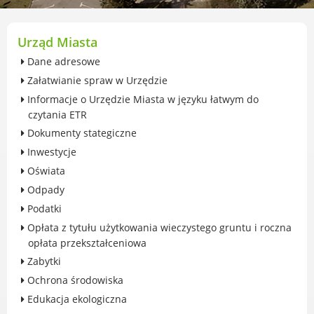
przekształceniowa
Urząd Miasta Luboń
Zabytki
Urząd Miasta
Ochrona środowiska
Dane adresowe
Edukacja ekologiczna
Załatwianie spraw w Urzędzie
SZYKUJ SIĘ NA ZMIANY KLIMATU
Informacje o Urzędzie Miasta w języku łatwym do
Komunikacja miejska
czytania ETR
Rolnictwo
Dokumenty stategiczne
Zwierzęta
Inwestycje
Organizacje pozarządowe
Oświata
Centrum Organizacji Pozarządowych
Odpady
Karty honorowane w Luboniu
Podatki
Duża Rodzina
Opłata z tytułu użytkowania wieczystego gruntu i roczna
Konsultacje społeczne i ewaluacje
opłata przekształceniowa
Luboński Budżet Obywatelski
Zabytki
Konkursy miejskie
Ochrona środowiska
Fundusze UE i krajowe
Edukacja ekologiczna
GKRPA/Centrum Wsparcia i Pomocy