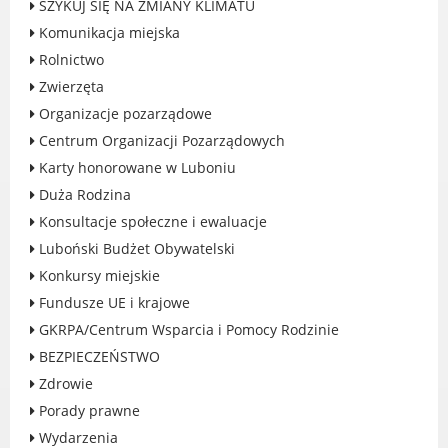
SZYKUJ SIĘ NA ZMIANY KLIMATU
Rodzinie
Komunikacja miejska
BEZPIECZEŃSTWO
Rolnictwo
Zdrowie
Zwierzęta
Porady prawne
Organizacje pozarządowe
Wydarzenia
Centrum Organizacji Pozarządowych
WYBORY
Karty honorowane w Luboniu
Likwidacja barier - seniorzy i osoby z
Duża Rodzina
niepełnosprawnościami
Konsultacje społeczne i ewaluacje
Luboński Budżet Obywatelski
Konkursy miejskie
Fundusze UE i krajowe
MIASTO LUBOŃ
GKRPA/Centrum Wsparcia i Pomocy Rodzinie
Władze Miasta
BEZPIECZEŃSTWO
O mieście
Zdrowie
Luboński Szlak Architektury
Porady prawne
Przemysłowej
Wydarzenia
Śladami historii Lubonia