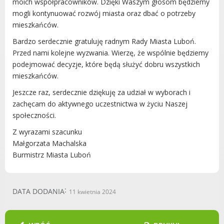
moich współpracowników. Dzięki Waszym głosom będziemy
Radni Rady Miasta Luboń
mogli kontynuować rozwój miasta oraz dbać o potrzeby
Sesja Rady Miasta
mieszkańców.
Harmonogram dyżurów radnych
Bardzo serdecznie gratuluję radnym Rady Miasta Luboń.
Komisje Rady Miasta Luboń
Przed nami kolejne wyzwania. Wierzę, że wspólnie będziemy
Terminarz spotkań komisji
podejmować decyzje, które będą służyć dobru wszystkich
Uchwały Rady Miasta Luboń
mieszkańców.
Młodzieżowa Rada Miasta Luboń
Jeszcze raz, serdecznie dziękuję za udział w wyborach i
Rada Gospodarcza
zachęcam do aktywnego uczestnictwa w życiu Naszej
społeczności.
Z wyrazami szacunku
Małgorzata Machalska
Burmistrz Miasta Luboń
POZOSTAŁE
Państwowy Fundusz Rehabilitacji Osób
Niepełnosprawnych
DATA DODANIA
11 kwietnia 2024
Zakład Ubezpieczeń Społecznych
Poznańska Lokalna Organizacja
Turystyczna