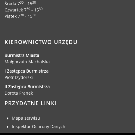
Dane adresowe, wydziały i sprawy
30
30
Środa 7
- 15
30
30
Czwartek 7
- 15
30
30
Piątek 7
- 15
KIEROWNICTWO URZĘDU
Burmistrz Miasta
Małgorzata Machalska
I Zastępca Burmistrza
Piotr Izydorski
II Zastępca Burmistrza
Dorota Franek
PRZYDATNE LINKI
Mapa serwisu
Inspektor Ochrony Danych
Deklaracja dostępności