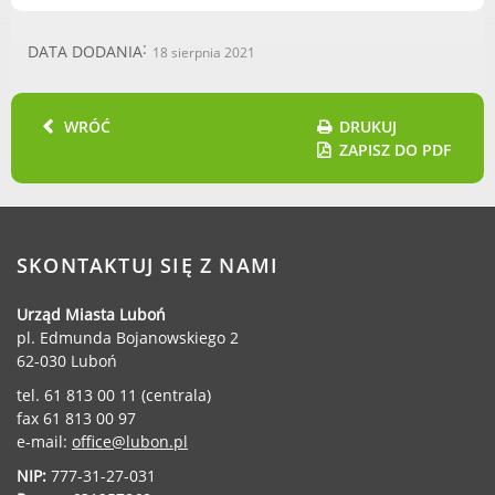
Gry miejskie
DATA DODANIA
18 sierpnia 2021
Kultura
Komenda Straży Miejskiej Miasta
Luboń
WRÓĆ
DRUKUJ
Komisariat Policji w Luboniu
ZAPISZ DO PDF
LOSiR
Serwisy mapowe
Informator Miasta Luboń
Ogłoszenia o pracę
SKONTAKTUJ SIĘ Z NAMI
Plaża Miejska przy ul. Rzecznej w
Urząd Miasta Luboń
Luboniu
pl. Edmunda Bojanowskiego 2
62-030 Luboń
tel. 61 813 00 11 (centrala)
fax 61 813 00 97
RADA MIASTA LUBOŃ
e-mail:
office@lubon.pl
NIP:
777-31-27-031
Portal Mieszkańca. Aktualne informacje