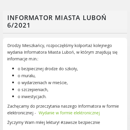
Rodzinie
BEZPIECZEŃSTWO
INFORMATOR MIASTA LUBOŃ
Zdrowie
6/2021
Porady prawne
Wydarzenia
WYBORY
Drodzy Mieszkańcy, rozpoczęliśmy kolportaż kolejnego
Likwidacja barier - seniorzy i osoby z
wydania Informatora Miasta Luboń, w którym znajdują się
niepełnosprawnościami
informacje m.in.:
o bezpiecznej drodze do szkoły,
o muralu,
o wydarzeniach w mieście,
MIASTO LUBOŃ
o szczepieniach,
o inwestycjach.
Władze Miasta
Zachęcamy do przeczytania naszego Informatora w formie
O mieście
elektronicznej -
Wydanie w formie elektronicznej
Luboński Szlak Architektury
Przemysłowej
Życzymy Wam miłej lektury! #zawsze bezpiecznie
Śladami historii Lubonia