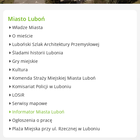
przekształceniowa
Urząd Miasta Luboń
Zabytki
Miasto Luboń
Ochrona środowiska
Władze Miasta
Edukacja ekologiczna
O mieście
SZYKUJ SIĘ NA ZMIANY KLIMATU
Luboński Szlak Architektury Przemysłowej
Komunikacja miejska
Śladami historii Lubonia
Rolnictwo
Gry miejskie
Zwierzęta
Kultura
Organizacje pozarządowe
Komenda Straży Miejskiej Miasta Luboń
Centrum Organizacji Pozarządowych
Komisariat Policji w Luboniu
Karty honorowane w Luboniu
LOSiR
Duża Rodzina
Serwisy mapowe
Konsultacje społeczne i ewaluacje
Informator Miasta Luboń
Luboński Budżet Obywatelski
Ogłoszenia o pracę
Konkursy miejskie
Plaża Miejska przy ul. Rzecznej w Luboniu
Fundusze UE i krajowe
GKRPA/Centrum Wsparcia i Pomocy