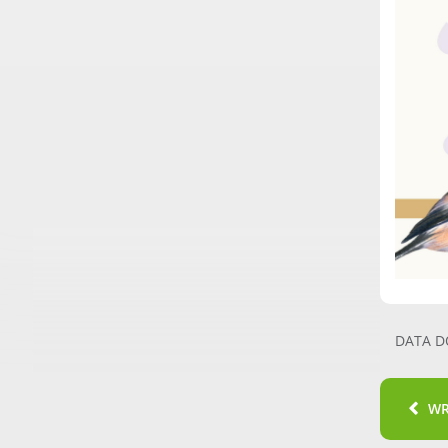
DATA D
W