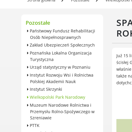
wieczystego gruntu i roczna
Se
opłata przekształceniowa
In
Zabytki
SP
Og
Pozostałe
Ochrona środowiska
Pl
RO
Państwowy Fundusz Rehabilitacji
Edukacja ekologiczna
w 
Osób Niepełnosprawnych
SZYKUJ SIĘ NA ZMIANY
Zakład Ubezpieczeń Społecznych
KLIMATU
Poznańska Lokalna Organizacja
Komunikacja miejska
Już 15 
Turystyczna
ścisłej
Rolnictwo
Urząd statystyczny w Poznaniu
właśnie
Zwierzęta
Instytut Rozwoju Wsi i Rolnictwa
także n
Organizacje pozarządowe
Polskiej Akademii Nauk
dotychc
Centrum Organizacji
Instytut Skrzynki
Pozarządowych
Wielkopolski Park Narodowy
Karty honorowane w Luboniu
Muzeum Narodowe Rolnictwa i
Duża Rodzina
Przemysłu Rolno-Spożywczego w
Konsultacje społeczne i
Szreniawie
ewaluacje
PTTK
Luboński Budżet Obywatelski