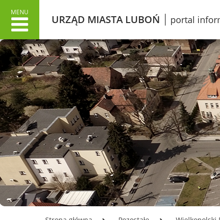
MENU
URZĄD MIASTA LUBOŃ
portal info
URZĄD MIASTA
MIAS
Dane adresowe
Wł
Załatwianie spraw w Urzędzie
O 
Informacje o Urzędzie Miasta
Lu
w języku łatwym do czytania
Pr
ETR
Śl
Dokumenty stategiczne
Gr
Inwestycje
Ku
Oświata
Ko
Odpady
Mi
Podatki
Ko
Urząd Miasta Luboń
Opłata z tytułu użytkowania
LO
Strona główna
Pozostałe
Wielkopolski