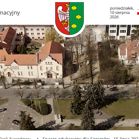
poniedziałek,
rmacyjny
10 sierpnia
2026
TO LUBOŃ
RADA MIASTA LUB
adze Miasta
Portal Mieszkańca. A
informacje
mieście
Radni Rady Miasta L
boński Szlak Architektury
zemysłowej
Sesja Rady Miasta
adami historii Lubonia
Harmonogram dyżur
radnych
y miejskie
Komisje Rady Miasta
ltura
Terminarz spotkań ko
menda Straży Miejskiej
asta Luboń
Uchwały Rady Miasta
misariat Policji w Luboniu
Młodzieżowa Rada Mi
Luboń
SiR
 Park Narodowy
Spacer edukacyjny dla Seniorów - 15 lipca 202