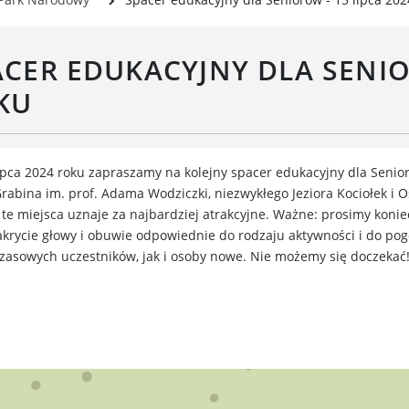
Rada Gospodarcza
rwisy mapowe
formator Miasta Luboń
ACER EDUKACYJNY DLA SENIOR
łoszenia o pracę
aża Miejska przy ul. Rzecznej
KU
Luboniu
lipca 2024 roku zapraszamy na kolejny spacer edukacyjny dla Seni
 Grabina im. prof. Adama Wodziczki, niezwykłego Jeziora Kociołek i
 te miejsca uznaje za najbardziej atrakcyjne. Ważne: prosimy konie
akrycie głowy i obuwie odpowiednie do rodzaju aktywności i do p
zasowych uczestników, jak i osoby nowe. Nie możemy się doczekać!