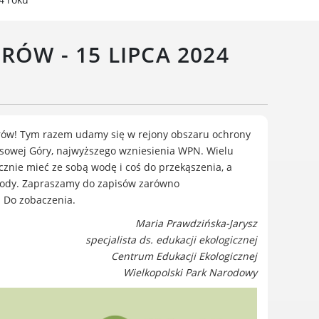
Wielkopolski Park Narodowy
Muzeum Narodowe Rolnictwa
ÓW - 15 LIPCA 2024
i Przemysłu Rolno-
Spożywczego w Szreniawie
PTTK
Urząd Skarbowy
Państwowe Gospodarstwo
orów! Tym razem udamy się w rejony obszaru ochrony
Wodne Wody Polskie
 Osowej Góry, najwyższego wzniesienia WPN. Wielu
cznie mieć ze sobą wodę i coś do przekąszenia, a
ogody. Zapraszamy do zapisów zarówno
 Do zobaczenia.
Maria Prawdzińska-Jarysz
specjalista ds. edukacji ekologicznej
Centrum Edukacji Ekologicznej
Wielkopolski Park Narodowy