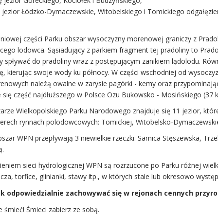
 jezior Góreckiego, Kociołek i Budzyńskiego,
ę jezior Łódzko-Dymaczewskie, Witobelskiego i Tomickiego odgałęzien
niowej części Parku obszar wysoczyzny morenowej graniczy z Pradol
ącego lodowca. Sąsiadujący z parkiem fragment tej pradoliny to Pr
y spływać do pradoliny wraz z postępującym zanikiem lądolodu. Równi
nę, kierując swoje wody ku północy. W części wschodniej od wysoczy
renowych należą owalne w zarysie pagórki - kemy oraz przypominając
e się część najdłuższego w Polsce Ozu Bukowsko - Mosińskiego (37 k
arze Wielkopolskiego Parku Narodowego znajduje się 11 jezior, któr
terech rynnach polodowcowych: Tomickiej, Witobelsko-Dymaczewskiej
bszar WPN przepływają 3 niewielkie rzeczki: Samica Stęszewska, Trze
ą.
eniem sieci hydrologicznej WPN są rozrzucone po Parku różnej wielko
cza, torfice, glinianki, stawy itp., w których stale lub okresowo wyst
k odpowiedzialnie zachowywać się w rejonach cennych przyro
e śmieć! Śmieci zabierz ze sobą.