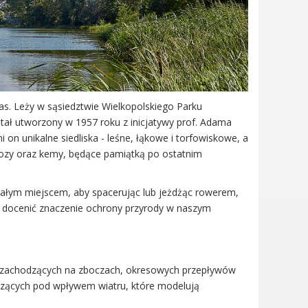
as. Leży w sąsiedztwie Wielkopolskiego Parku
tał utworzony w 1957 roku z inicjatywy prof. Adama
 on unikalne siedliska - leśne, łąkowe i torfowiskowe, a
ozy oraz kemy, będące pamiątką po ostatnim
onałym miejscem, aby spacerując lub jeżdżąc rowerem,
i docenić znaczenie ochrony przyrody w naszym
a zachodzących na zboczach, okresowych przepływów
dzących pod wpływem wiatru, które modelują