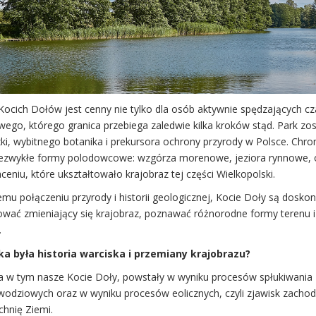
Kocich Dołów jest cenny nie tylko dla osób aktywnie spędzających cz
ego, którego granica przebiega zaledwie kilka kroków stąd. Park zos
i, wybitnego botanika i prekursora ochrony przyrody w Polsce. Chroni
iezwykłe formy polodowcowe: wzgórza morenowe, jeziora rynnowe, 
eniu, które ukształtowało krajobraz tej części Wielkopolski.
emu połączeniu przyrody i historii geologicznej, Kocie Doły są dosk
wać zmieniający się krajobraz, poznawać różnorodne formy terenu 
.
ka była historia warciska i przemiany krajobrazu?
a w tym nasze Kocie Doły, powstały w wyniku procesów spłukiwani
odziowych oraz w wyniku procesów eolicznych, czyli zjawisk zacho
chnię Ziemi.