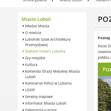
wieczystego gruntu i roczna
Se
opłata przekształceniowa
In
Zabytki
POZ
Og
Miasto Luboń
Ochrona środowiska
Pl
Władze Miasta
Edukacja ekologiczna
w 
O mieście
SZYKUJ SIĘ NA ZMIANY
Poznaj 
Luboński Szlak Architektury
KLIMATU
Przemysłowej
Kocie Do
Komunikacja miejska
Śladami historii Lubonia
rowerow
Rolnictwo
pobliżu 
Gry miejskie
Zwierzęta
Kultura
Organizacje pozarządowe
Komenda Straży Miejskiej Miasta
Centrum Organizacji
Luboń
Pozarządowych
Komisariat Policji w Luboniu
Karty honorowane w Luboniu
LOSiR
Duża Rodzina
Serwisy mapowe
Konsultacje społeczne i
Informator Miasta Luboń
ewaluacje
Ogłoszenia o pracę
Luboński Budżet Obywatelski