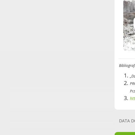
Bibliograf
„Dz
PR
Prz
ht
DATA D