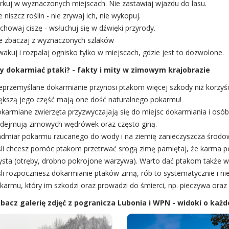
rkuj w wyznaczonych miejscach. Nie zastawiaj wjazdu do lasu.
e niszcz roślin - nie zrywaj ich, nie wykopuj.
chowaj ciszę - wsłuchuj się w dźwięki przyrody.
e zbaczaj z wyznaczonych szlaków
wakuj i rozpalaj ognisko tylko w miejscach, gdzie jest to dozwolone.
y dokarmiać ptaki? - fakty i mity w zimowym krajobrazie
eprzemyślane dokarmianie przynosi ptakom więcej szkody niż korzyśc
ększą jego część mają one dość naturalnego pokarmu!
karmiane zwierzęta przyzwyczajają się do miejsc dokarmiania i os
dejmują zimowych wędrówek oraz często giną.
dmiar pokarmu rzucanego do wody i na ziemię zanieczyszcza środowi
śli chcesz pomóc ptakom przetrwać srogą zimę pamiętaj, że karma po
ysta (otręby, drobno pokrojone warzywa). Warto dać ptakom także wo
śli rozpoczniesz dokarmianie ptaków zimą, rób to systematycznie i n
karmu, który im szkodzi oraz prowadzi do śmierci, np. pieczywa oraz 
bacz galerię zdjęć z pogranicza Lubonia i WPN - widoki o każd