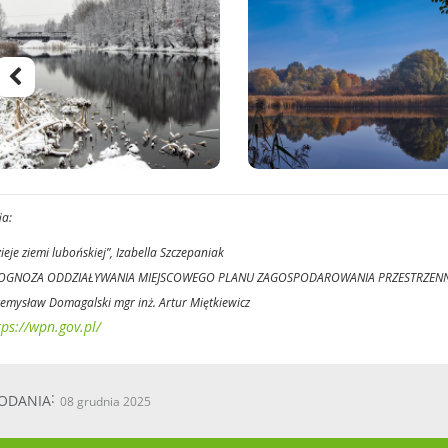
ia:
ieje ziemi lubońskiej”, Izabella Szczepaniak
OGNOZA ODDZIAŁYWANIA MIEJSCOWEGO PLANU ZAGOSPODAROWANIA PRZESTRZENNEG
emysław Domagalski mgr inż. Artur Miętkiewicz
tps://wpn.gov.pl/
ODANIA
08 grudnia 2025