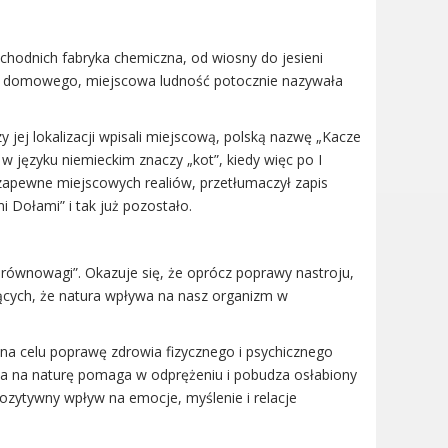
hodnich fabryka chemiczna, od wiosny do jesieni
wa domowego, miejscowa ludność potocznie nazywała
 jej lokalizacji wpisali miejscową, polską nazwę „Kacze
 w języku niemieckim znaczy „kot”, kiedy więc po I
zapewne miejscowych realiów, przetłumaczył zapis
i Dołami” i tak już pozostało.
równowagi”. Okazuje się, że oprócz poprawy nastroju,
jących, że natura wpływa na nasz organizm w
 na celu poprawę zdrowia fizycznego i psychicznego
ja na naturę pomaga w odprężeniu i pobudza osłabiony
ozytywny wpływ na emocje, myślenie i relacje