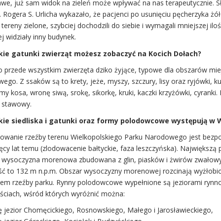
awe, już sam widok na zieleń może wpływać na nas terapeutycznie. Sł
. Rogera S. Urlicha wykazało, że pacjenci po usunięciu pęcherzyka żó
tereny zielone, szybciej dochodzili do siebie i wymagali mniejszej ilo
ej widziały inny budynek.
kie gatunki zwierząt możesz zobaczyć na Kocich Dołach?
o przede wszystkim zwierzęta dziko żyjące, typowe dla obszarów miej
go. Z ssaków są to krety, jeże, myszy, szczury, lisy oraz ryjówki, kuny
y kosa, wronę siwą, srokę, sikorkę, kruki, kaczki krzyżówki, cyranki. P
k stawowy.
kie siedliska i gatunki oraz formy polodowcowe występują 
towanie rzeźby terenu Wielkopolskiego Parku Narodowego jest bezpoś
sięcy lat temu (zlodowacenie bałtyckie, faza leszczyńska). Najwięks
 wysoczyzna morenowa zbudowana z glin, piasków i żwirów zwałowych
ć to 132 m n.p.m. Obszar wysoczyzny morenowej rozcinają wyżłobion
em rzeźby parku. Rynny polodowcowe wypełnione są jeziorami rynn
ściach, wśród których wyróżnić można:
ę jezior Chomęcickiego, Rosnowskiego, Małego i Jarosławieckiego,