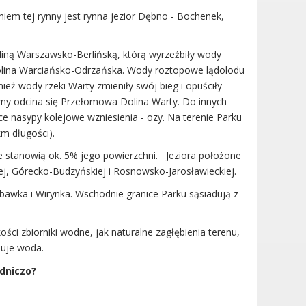
iem tej rynny jest rynna jezior Dębno - Bochenek,
iną Warszawsko-Berlińską, którą wyrzeźbiły wody
adolina Warciańsko-Odrzańska. Wody roztopowe lądolodu
eż wody rzeki Warty zmieniły swój bieg i opuściły
zny odcina się Przełomowa Dolina Warty. Do innych
e nasypy kolejowe wzniesienia - ozy. Na terenie Parku
m długości).
e stanowią ok. 5% jego powierzchni. Jeziora położone
, Górecko-Budzyńskiej i Rosnowsko-Jarosławieckiej.
bawka i Wirynka. Wschodnie granice Parku sąsiadują z
ści zbiorniki wodne, jak naturalne zagłębienia terenu,
ępuje woda.
dniczo?