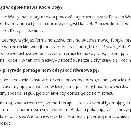
ąd w ogóle nazwa Kocie Doły?
ecze Warty, nad którym miała powstać najpotężniejsza w Prusach Wsc
wodną roślinnością stada domowych gęsi i kaczek. Z powodu ptact
ecze „Kaczymi Dołami”.
rzędnicy, wydając formalne zezwolenie na budowę nowej fabryki, przy
le w niemieckiej wersji fonetycznej - zapisano „Katze”. Słowo „Katze”
światowej ustawowo polszczono niemieckie nazwy ktoś, nie znający 
na „kocie". W ten oto niezwykły sposób „Kacze Doły” stały się „Kocim
k przyroda pomaga nam odzyskać równowagę?
ę, że spędzanie czasu w otoczeniu przyrody pomaga nam „wrócić do 
dczuwamy np. po spacerze w lesie, istnieje szereg badań potwierdza
ny sposób, regulując ciśnienie czy obniżając poziom stresu.
naturą, znana również jako hortiterapia, to zestaw praktyk mających
 kontakt z naturalnym środowiskiem. Badania pokazują, że ekspozyc
dpornościowy. Ale to nie wszystko – kontakt z przyrodą ma również p
dzkie.