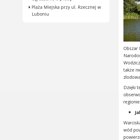
Plaża Miejska przy ul. Rzecznej w
Konkursy miejskie
Luboniu
Fundusze UE i krajowe
GKRPA/Centrum Wsparcia i
Pomocy Rodzinie
BEZPIECZEŃSTWO
Obszar 
Zdrowie
Narodow
Porady prawne
Wodziczk
Wydarzenia
także n
WYBORY
zlodowac
Likwidacja barier - seniorzy i
Dzięki t
osoby z
obserwo
niepełnosprawnościami
regionie
Ja
Warcisk
wód pow
KONTAKT
powierz