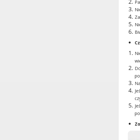
Pa
Ni
Za
Ni
Bi
Cz
Ni
wi
Do
po
Na
Je
cz
Je
po
Zo