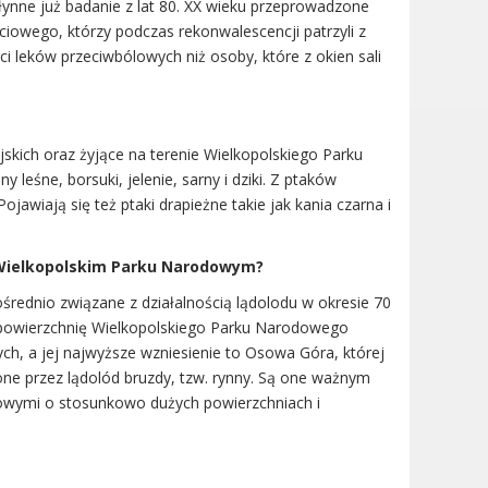
ynne już badanie z lat 80. XX wieku przeprowadzone
łciowego, którzy podczas rekonwalescencji patrzyli z
ści leków przeciwbólowych niż osoby, które z okien sali
skich oraz żyjące na terenie Wielkopolskiego Parku
 leśne, borsuki, jelenie, sarny i dziki. Z ptaków
ojawiają się też ptaki drapieżne takie jak kania czarna i
w Wielkopolskim Parku Narodowym?
rednio związane z działalnością lądolodu w okresie 70
zą powierzchnię Wielkopolskiego Parku Narodowego
, a jej najwyższe wzniesienie to Osowa Góra, której
e przez lądolód bruzdy, tzw. rynny. Są one ważnym
owymi o stosunkowo dużych powierzchniach i