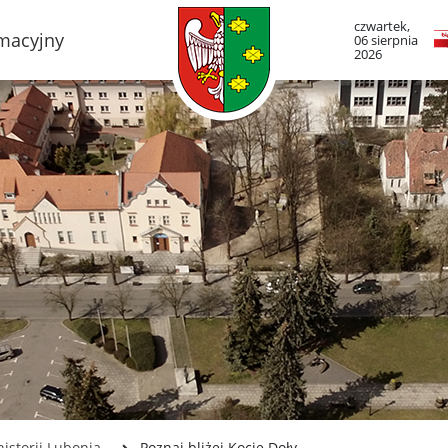
czwartek,
rmacyjny
06 sierpnia
2026
TO LUBOŃ
RADA MIASTA LUB
adze Miasta
Portal Mieszkańca. A
informacje
mieście
Radni Rady Miasta L
boński Szlak Architektury
zemysłowej
Sesja Rady Miasta
adami historii Lubonia
Harmonogram dyżur
radnych
y miejskie
Komisje Rady Miasta
ltura
Terminarz spotkań ko
menda Straży Miejskiej
asta Luboń
Uchwały Rady Miasta
misariat Policji w Luboniu
Młodzieżowa Rada Mi
Luboń
SiR
istorii Lubonia
Poznaj bliżej Kocie Doły