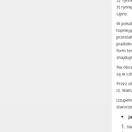
2) rynnę
3) rynn
Lipno.
W połud
topniej
przestał
pradoli
form te
znajduj
Na obsz
są w cz
Przez o
rz. Wart
Uzupełni
starorze
Ja
Ni