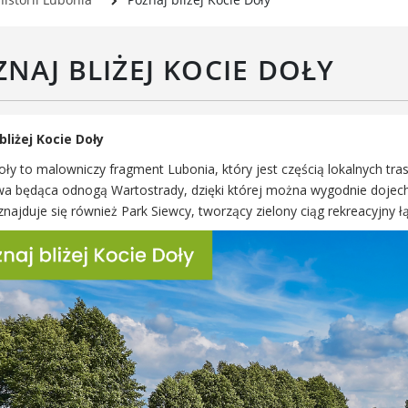
Rada Gospodarcza
rwisy mapowe
formator Miasta Luboń
NAJ BLIŻEJ KOCIE DOŁY
łoszenia o pracę
aża Miejska przy ul. Rzecznej
Luboniu
bliżej Kocie Doły
ły to malowniczy fragment Lubonia, który jest częścią lokalnych tras
a będąca odnogą Wartostrady, dzięki której można wygodnie dojec
znajduje się również Park Siewcy, tworzący zielony ciąg rekreacyjny 