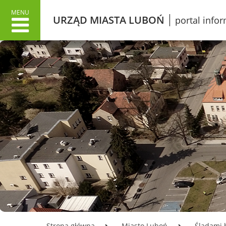
MENU
URZĄD MIASTA LUBOŃ
portal info
URZĄD MIASTA
MIAS
Dane adresowe
Wł
Załatwianie spraw w Urzędzie
O 
Informacje o Urzędzie Miasta
Lu
w języku łatwym do czytania
Pr
ETR
Śl
Dokumenty stategiczne
Gr
Inwestycje
Ku
Oświata
Ko
Odpady
Mi
Podatki
Ko
Urząd Miasta Luboń
Opłata z tytułu użytkowania
LO
Strona główna
Miasto Luboń
Śladami h