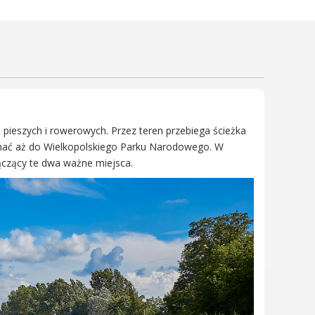
Wielkopolski Park Narodowy
Muzeum Narodowe Rolnictwa
i Przemysłu Rolno-
Spożywczego w Szreniawie
PTTK
Urząd Skarbowy
Państwowe Gospodarstwo
 pieszych i rowerowych. Przez teren przebiega ścieżka
Wodne Wody Polskie
hać aż do Wielkopolskiego Parku Narodowego. W
łączący te dwa ważne miejsca.