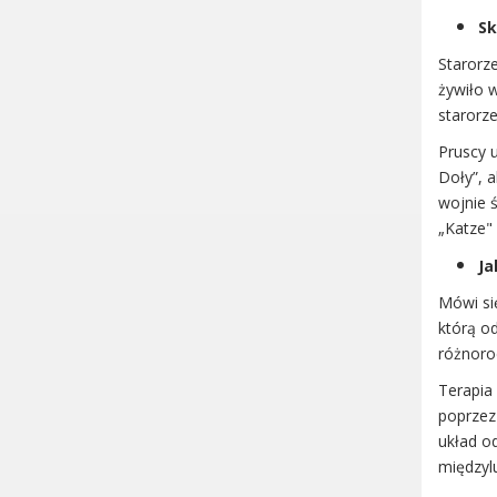
Dane adresowe, wydziały i
Sk
sprawy
Starorz
żywiło 
starorz
Pruscy u
Doły”, a
wojnie 
„Katze" 
Ja
Mówi si
którą o
różnorod
Terapia 
poprzez
układ o
międzylu