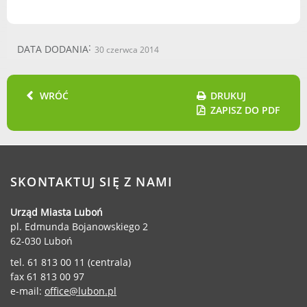
Urząd statystyczny w Poznaniu
Instytut Rozwoju Wsi i Rolnictwa
DATA DODANIA
30 czerwca 2014
Polskiej Akademii Nauk
Instytut Skrzynki
Wielkopolski Park Narodowy
WRÓĆ
DRUKUJ
Muzeum Narodowe Rolnictwa i
ZAPISZ DO PDF
Przemysłu Rolno-Spożywczego w
Szreniawie
PTTK
Urząd Skarbowy
SKONTAKTUJ SIĘ Z NAMI
Państwowe Gospodarstwo Wodne
Wody Polskie
Urząd Miasta Luboń
pl. Edmunda Bojanowskiego 2
62-030 Luboń
tel. 61 813 00 11 (centrala)
fax 61 813 00 97
KONTAKT
e-mail:
office@lubon.pl