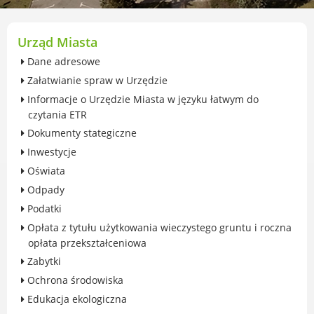
przekształceniowa
Urząd Miasta Luboń
Zabytki
Urząd Miasta
Ochrona środowiska
Dane adresowe
Edukacja ekologiczna
Załatwianie spraw w Urzędzie
SZYKUJ SIĘ NA ZMIANY KLIMATU
Informacje o Urzędzie Miasta w języku łatwym do
Komunikacja miejska
czytania ETR
Rolnictwo
Dokumenty stategiczne
Zwierzęta
Inwestycje
Organizacje pozarządowe
Oświata
Centrum Organizacji Pozarządowych
Odpady
Karty honorowane w Luboniu
Podatki
Duża Rodzina
Opłata z tytułu użytkowania wieczystego gruntu i roczna
Konsultacje społeczne i ewaluacje
opłata przekształceniowa
Luboński Budżet Obywatelski
Zabytki
Konkursy miejskie
Ochrona środowiska
Fundusze UE i krajowe
Edukacja ekologiczna
GKRPA/Centrum Wsparcia i Pomocy