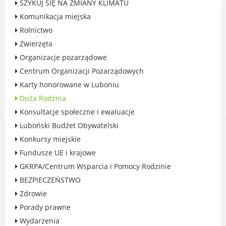
SZYKUJ SIĘ NA ZMIANY KLIMATU
Rodzinie
Komunikacja miejska
BEZPIECZEŃSTWO
Rolnictwo
Zdrowie
Zwierzęta
Porady prawne
Organizacje pozarządowe
Wydarzenia
Centrum Organizacji Pozarządowych
WYBORY
Karty honorowane w Luboniu
Likwidacja barier - seniorzy i osoby z
Duża Rodzina
niepełnosprawnościami
Konsultacje społeczne i ewaluacje
Luboński Budżet Obywatelski
Konkursy miejskie
Fundusze UE i krajowe
MIASTO LUBOŃ
GKRPA/Centrum Wsparcia i Pomocy Rodzinie
Władze Miasta
BEZPIECZEŃSTWO
O mieście
Zdrowie
Luboński Szlak Architektury
Porady prawne
Przemysłowej
Wydarzenia
Śladami historii Lubonia