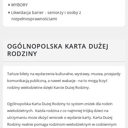
WYBORY
Gry miejskie
Likwidacja barier - seniorzy i osoby z
Kultura
niepełnosprawnościami
Komenda Straży Miejskiej Miasta
Luboń
Komisariat Policji w Luboniu
OGÓLNOPOLSKA KARTA DUŻEJ
LOSiR
RODZINY
Serwisy mapowe
Informator Miasta Luboń
Ogłoszenia o pracę
Tańsze bilety na wydarzenia kulturalne, wystawy, muzea, przejazdy
Plaża Miejska przy ul. Rzecznej w
komunikacją publiczną, a nawet wakacje - na to mogą liczyć
Luboniu
rodziny wielodzietne dzięki Karcie Dużej Rodziny.
Ogólnopolska Karta Dużej Rodziny to system zniżek dla rodzin
wielodzietnych. Każda rodzina z co najmniej trójką dzieci na
RADA MIASTA LUBOŃ
utrzymaniu może złożyć wniosek
o wydanie karty.
Karta Dużej
Portal Mieszkańca. Aktualne informacje
Rodziny realnie pomaga rodzinom wielodzietnym w codziennym