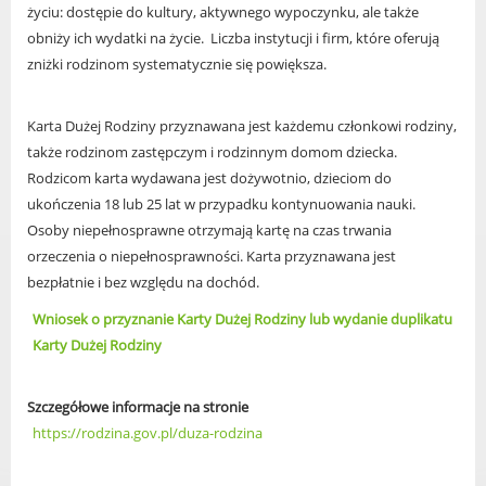
życiu: dostępie do kultury, aktywnego wypoczynku, ale także
Radni Rady Miasta Luboń
obniży ich wydatki na życie.
Liczba instytucji i firm, które oferują
Sesja Rady Miasta
zniżki rodzinom systematycznie się powiększa.
Harmonogram dyżurów radnych
Komisje Rady Miasta Luboń
Karta Dużej Rodziny przyznawana jest każdemu członkowi rodziny,
Terminarz spotkań komisji
także rodzinom zastępczym
i rodzinnym domom dziecka.
Uchwały Rady Miasta Luboń
Rodzicom karta wydawana jest dożywotnio, dzieciom do
Młodzieżowa Rada Miasta Luboń
ukończenia 18 lub 25 lat w przypadku kontynuowania nauki.
Rada Gospodarcza
Osoby niepełnosprawne otrzymają kartę na czas trwania
orzeczenia o niepełnosprawności. Karta przyznawana jest
bezpłatnie i bez względu na dochód.
Wniosek o przyznanie Karty Dużej Rodziny lub wydanie duplikatu
POZOSTAŁE
Karty Dużej Rodziny
Państwowy Fundusz Rehabilitacji Osób
Niepełnosprawnych
Szczegółowe informacje na stronie
Zakład Ubezpieczeń Społecznych
https://rodzina.gov.pl/duza-rodzina
Poznańska Lokalna Organizacja
Turystyczna