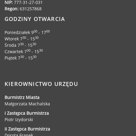
Dane adresowe, wydziały i sprawy
NIP:
777-31-27-031
Regon:
631257868
GODZINY OTWARCIA
00
00
Poniedziałek 9
- 17
30
30
Wtorek 7
- 15
30
30
Środa 7
- 15
30
30
Czwartek 7
- 15
30
30
Piątek 7
- 15
KIEROWNICTWO URZĘDU
Burmistrz Miasta
Małgorzata Machalska
I Zastępca Burmistrza
Piotr Izydorski
II Zastępca Burmistrza
Dorota Franek