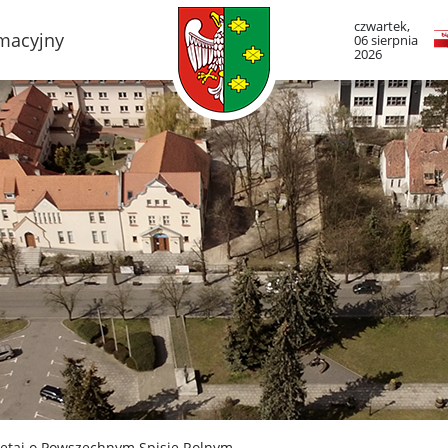
czwartek,
rmacyjny
06 sierpnia
2026
TO LUBOŃ
RADA MIASTA LUB
adze Miasta
Portal Mieszkańca. A
informacje
mieście
Radni Rady Miasta L
boński Szlak Architektury
zemysłowej
Sesja Rady Miasta
adami historii Lubonia
Harmonogram dyżur
radnych
y miejskie
Komisje Rady Miasta
ltura
Terminarz spotkań ko
menda Straży Miejskiej
asta Luboń
Uchwały Rady Miasta
misariat Policji w Luboniu
Młodzieżowa Rada Mi
Luboń
SiR
iętaj o Powszechnym Spisie Rolnym.