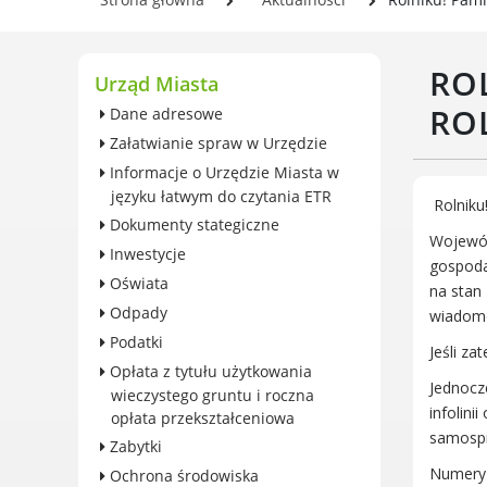
wieczystego gruntu i roczna
Se
opłata przekształceniowa
In
Zabytki
RO
Og
Urząd Miasta
Ochrona środowiska
Pl
RO
Dane adresowe
Edukacja ekologiczna
w 
Załatwianie spraw w Urzędzie
SZYKUJ SIĘ NA ZMIANY
Informacje o Urzędzie Miasta w
KLIMATU
języku łatwym do czytania ETR
Komunikacja miejska
Rolniku
Dokumenty stategiczne
Rolnictwo
Wojewód
Inwestycje
Zwierzęta
gospoda
Oświata
Organizacje pozarządowe
na stan 
Odpady
wiadomoś
Centrum Organizacji
Podatki
Pozarządowych
Jeśli za
Opłata z tytułu użytkowania
Karty honorowane w Luboniu
Jednocz
wieczystego gruntu i roczna
Duża Rodzina
infolin
opłata przekształceniowa
Konsultacje społeczne i
samospi
Zabytki
ewaluacje
Numery 
Ochrona środowiska
Luboński Budżet Obywatelski