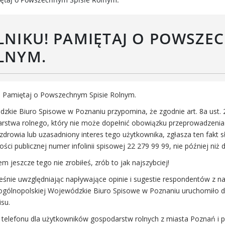
Rada Gospodarcza
rwisy mapowe
formator Miasta Luboń
LNIKU! PAMIĘTAJ O POWSZEC
łoszenia o pracę
aża Miejska przy ul. Rzecznej
LNYM.
Luboniu
! Pamiętaj o Powszechnym Spisie Rolnym.
zkie Biuro Spisowe w Poznaniu przypomina, że zgodnie art. 8a ust.
rstwa rolnego, który nie może dopełnić obowiązku przeprowadzenia
zdrowia lub uzasadniony interes tego użytkownika, zgłasza ten fakt s
ci publicznej numer infolinii spisowej 22 279 99 99, nie później niż 
tem jeszcze tego nie zrobiłeś, zrób to jak najszybciej!
eśnie uwzględniając napływające opinie i sugestie respondentów z n
ii ogólnopolskiej Wojewódzkie Biuro Spisowe w Poznaniu uruchomiło d
su.
telefonu dla użytkowników gospodarstw rolnych z miasta Poznań i p