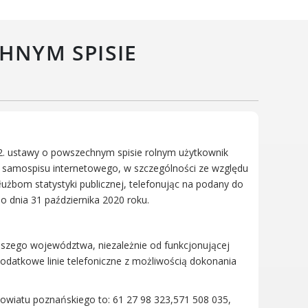
Wielkopolski Park Narodowy
Muzeum Narodowe Rolnictwa
HNYM SPISIE
i Przemysłu Rolno-
Spożywczego w Szreniawie
PTTK
Urząd Skarbowy
Państwowe Gospodarstwo
Wodne Wody Polskie
 2. ustawy o powszechnym spisie rolnym użytkownik
 samospisu internetowego, w szczególności ze względu
łużbom statystyki publicznej, telefonując na podany do
do dnia 31 października 2020 roku.
aszego województwa, niezależnie od funkcjonującej
odatkowe linie telefoniczne z możliwością dokonania
owiatu poznańskiego to: 61 27 98 323,571 508 035,