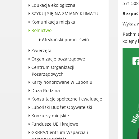
571 508
Edukacja ekologiczna
Konkursy miejskie
SZYKUJ SIĘ NA ZMIANY KLIMATU
Bezpośr
Fundusze UE i krajowe
Komunikacja miejska
Wykaz w
GKRPA/Centrum Wsparcia i
Rolnictwo
Pomocy Rodzinie
Rachmist
Afrykański pomór świń
BEZPIECZEŃSTWO
kolejny 
Zdrowie
Zwierzęta
Porady prawne
Organizacje pozarządowe
Wydarzenia
Centrum Organizacji
WYBORY
Pozarządowych
Likwidacja barier - seniorzy i
Karty honorowane w Luboniu
osoby z
Duża Rodzina
niepełnosprawnościami
Konsultacje społeczne i ewaluacje
Luboński Budżet Obywatelski
Konkursy miejskie
Fundusze UE i krajowe
KONTAKT
GKRPA/Centrum Wsparcia i