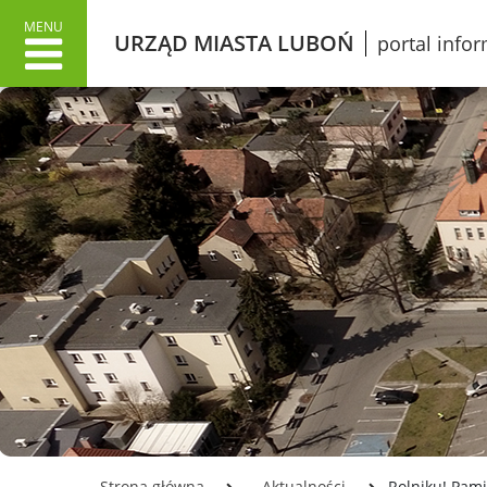
MENU
URZĄD MIASTA LUBOŃ
portal info
URZĄD MIASTA
MIAS
Dane adresowe
Wł
Załatwianie spraw w Urzędzie
O 
Informacje o Urzędzie Miasta
Lu
w języku łatwym do czytania
Pr
ETR
Śl
Dokumenty stategiczne
Gr
Inwestycje
Ku
Oświata
Ko
Odpady
Mi
Podatki
Ko
Urząd Miasta Luboń
Opłata z tytułu użytkowania
LO
Strona główna
Aktualności
Rolniku! Pam