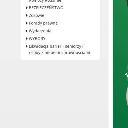
Pomocy Rodzinie
Dane adresowe, wydziały i
BEZPIECZEŃSTWO
sprawy
Zdrowie
Porady prawne
Wydarzenia
WYBORY
Likwidacja barier - seniorzy i
osoby z niepełnosprawnościami