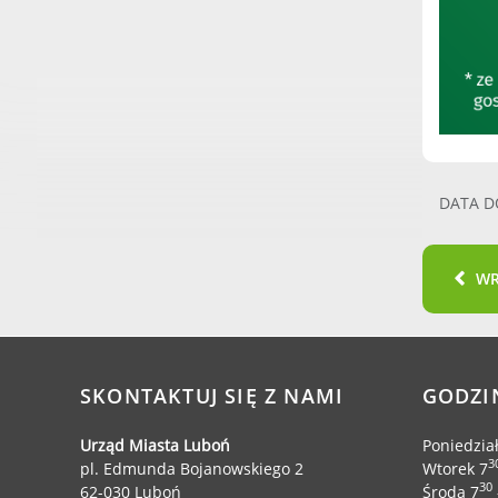
DATA D
W
SKONTAKTUJ SIĘ Z NAMI
GODZI
Urząd Miasta Luboń
Poniedzia
3
pl. Edmunda Bojanowskiego 2
Wtorek 7
30
62-030 Luboń
Środa 7