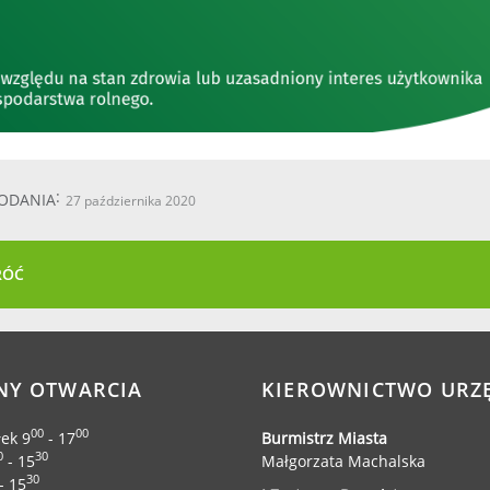
ODANIA
27 października 2020
RÓĆ
NY OTWARCIA
KIEROWNICTWO URZ
00
00
łek 9
- 17
Burmistrz Miasta
0
30
- 15
Małgorzata Machalska
30
- 15