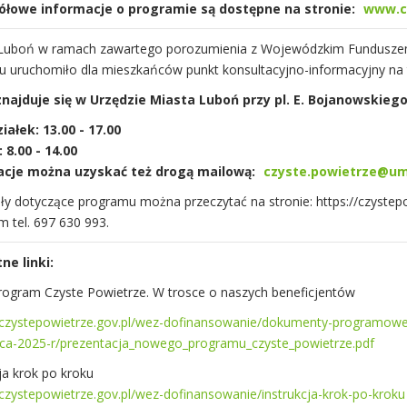
ółowe informacje o programie są dostępne na stronie:
www.cz
Luboń w ramach zawartego porozumienia z Wojewódzkim Funduszem
u uruchomiło dla mieszkańców punkt konsultacyjno-informacyjny na 
najduje się w Urzędzie Miasta Luboń przy pl. E. Bojanowskiego
iałek: 13.00 - 17.00
 8.00 - 14.00
acje można uzyskać też drogą mailową:
czyste.powietrze@um
ły dotyczące programu można przeczytać na stronie: https://czystepo
 tel. 697 630 993.
ne linki:
ogram Czyste Powietrze. W trosce o naszych beneficjentów
//czystepowietrze.gov.pl/wez-dofinansowanie/dokumenty-programow
ca-2025-r/prezentacja_nowego_programu_czyste_powietrze.pdf
ja krok po kroku
/czystepowietrze.gov.pl/wez-dofinansowanie/instrukcja-krok-po-kroku