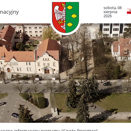
sobota, 08
rmacyjny
sierpnia
2026
TO LUBOŃ
RADA MIASTA LUB
adze Miasta
Portal Mieszkańca. A
informacje
mieście
Radni Rady Miasta L
boński Szlak Architektury
zemysłowej
Sesja Rady Miasta
adami historii Lubonia
Harmonogram dyżur
radnych
y miejskie
Komisje Rady Miasta
ltura
Terminarz spotkań ko
menda Straży Miejskiej
asta Luboń
Uchwały Rady Miasta
misariat Policji w Luboniu
Młodzieżowa Rada Mi
Luboń
SiR
tacyjno-informacyjny programu "Czyste Powietrze"