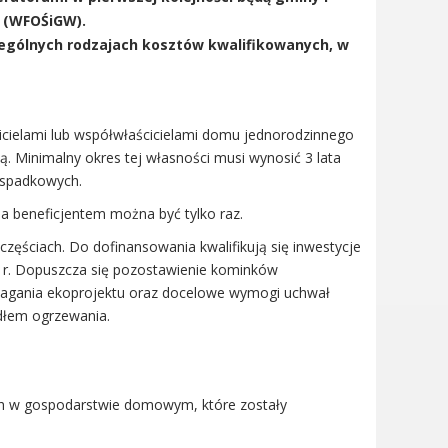
 (WFOŚiGW).
ególnych rodzajach kosztów kwalifikowanych, w
icielami lub współwłaścicielami domu jednorodzinnego
. Minimalny okres tej własności musi wynosić 3 lata
 spadkowych.
a beneficjentem można być tylko raz.
zęściach. Do dofinansowania kwalifikują się inwestycje
0 r. Dopuszcza się pozostawienie kominków
ymagania ekoprojektu oraz docelowe wymogi uchwał
dłem ogrzewania.
h w gospodarstwie domowym, które zostały