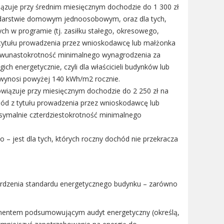
ązuje przy średnim miesięcznym dochodzie do 1 300 zł
darstwie domowym jednoosobowym, oraz dla tych,
ch w programie (tj. zasiłku stałego, okresowego,
 tytułu prowadzenia przez wnioskodawcę lub małżonka
dwunastokrotność minimalnego wynagrodzenia za
h energetycznie, czyli dla właścicieli budynków lub
 wynosi powyżej 140 kWh/m2 rocznie.
wiązuje przy miesięcznym dochodzie do 2 250 zł na
ód z tytułu prowadzenia przez wnioskodawcę lub
ymalnie czterdziestokrotność minimalnego
– jest dla tych, których roczny dochód nie przekracza
zenia standardu energetycznego budynku – zarówno
mentem podsumowującym audyt energetyczny (określą,