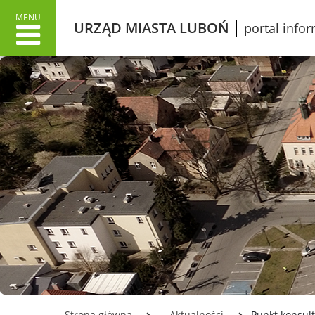
MENU
URZĄD MIASTA LUBOŃ
portal info
URZĄD MIASTA
MIAS
Dane adresowe
Wł
Załatwianie spraw w Urzędzie
O 
Informacje o Urzędzie Miasta
Lu
w języku łatwym do czytania
Pr
ETR
Śl
Dokumenty stategiczne
Gr
Inwestycje
Ku
Oświata
Ko
Odpady
Mi
Podatki
Ko
Urząd Miasta Luboń
Opłata z tytułu użytkowania
LO
Strona główna
Aktualności
Punkt konsul