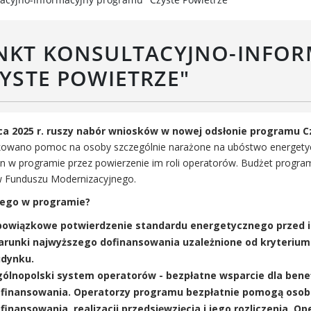
Rada Gospodarcza
rwisy mapowe
formator Miasta Luboń
NKT KONSULTACYJNO-INFO
łoszenia o pracę
aża Miejska przy ul. Rzecznej
ZYSTE POWIETRZE"
Luboniu
a 2025 r. ruszy nabór wniosków w nowej odsłonie programu C
kowano pomoc na osoby szczególnie narażone na ubóstwo energety
in w programie przez powierzenie im roli operatorów. Budżet program
 Funduszu Modernizacyjnego.
ego w programie?
owiązkowe potwierdzenie standardu energetycznego przed i 
runki najwyższego dofinansowania uzależnione od kryteriu
dynku.
ólnopolski system operatorów - bezpłatne wsparcie dla ben
finansowania. Operatorzy programu bezpłatnie pomogą osobo
finansowania, realizacji przedsięwzięcia i jego rozliczenia. O