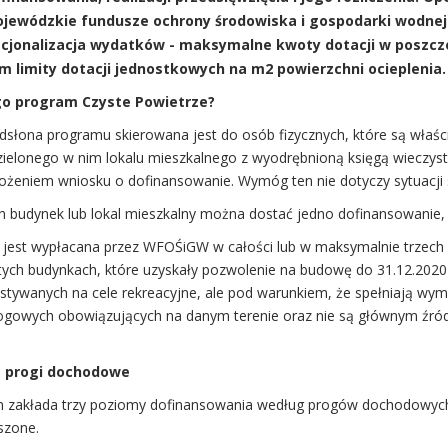
jewódzkie fundusze ochrony środowiska i gospodarki wodnej
cjonalizacja wydatków - maksymalne kwoty dotacji w poszcz
m limity dotacji jednostkowych na m2 powierzchni ocieplenia.
go program Czyste Powietrze?
słona programu skierowana jest do osób fizycznych, które są właśc
zielonego w nim lokalu mieszkalnego z wyodrębnioną księgą wieczystą
łożeniem wniosku o dofinansowanie. Wymóg ten nie dotyczy sytuacji
n budynek lub lokal mieszkalny można dostać jedno dofinansowanie, 
 jest wypłacana przez WFOŚiGW w całości lub w maksymalnie trzech c
 tych budynkach, które uzyskały pozwolenie na budowę do 31.12.202
stywanych na cele rekreacyjne, ale pod warunkiem, że spełniają w
gowych obowiązujących na danym terenie oraz nie są głównym źró
 progi dochodowe
 zakłada trzy poziomy dofinansowania według progów dochodowyc
szone.