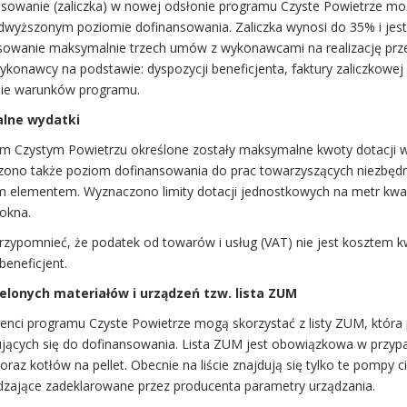
nsowanie (zaliczka) w nowej odsłonie programu Czyste Powietrze możl
dwyższonym poziomie dofinansowania. Zaliczka wynosi do 35% i je
sowanie maksymalnie trzech umów z wykonawcami na realizację prze
konawcy na podstawie: dyspozycji beneficjenta, faktury zaliczkowej 
nie warunków programu.
alne wydatki
 Czystym Powietrzu określone zostały maksymalne kwoty dotacji w
zono także poziom dofinansowania do prac towarzyszących niezbędnyc
 elementem. Wyznaczono limity dotacji jednostkowych na metr kwadr
 okna.
rzypomnieć, że podatek od towarów i usług (VAT) nie jest kosztem k
eneficjent.
ielonych materiałów i urządzeń tzw. lista ZUM
jenci programu Czyste Powietrze mogą skorzystać z listy ZUM, któr
kujących się do dofinansowania. Lista ZUM jest obowiązkowa w przy
raz kotłów na pellet. Obecnie na liście znajdują się tylko te pompy 
dzające zadeklarowane przez producenta parametry urządzania.