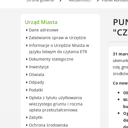
wieczystego gruntu i roczna
Se
opłata przekształceniowa
In
Zabytki
PU
Og
Urząd Miasta
Ochrona środowiska
Pl
"C
Dane adresowe
Edukacja ekologiczna
w 
Załatwianie spraw w Urzędzie
SZYKUJ SIĘ NA ZMIANY
Informacje o Urzędzie Miasta w
KLIMATU
języku łatwym do czytania ETR
Komunikacja miejska
31 marc
Dokumenty stategiczne
ukierun
Rolnictwo
Inwestycje
rolę gm
Zwierzęta
środków
Oświata
Organizacje pozarządowe
Odpady
Co now
Centrum Organizacji
Podatki
Pozarządowych
Ob
Opłata z tytułu użytkowania
Karty honorowane w Luboniu
Wa
wieczystego gruntu i roczna
Duża Rodzina
bu
opłata przekształceniowa
Og
Konsultacje społeczne i
Zabytki
ewaluacje
do
Ochrona środowiska
do
Luboński Budżet Obywatelski