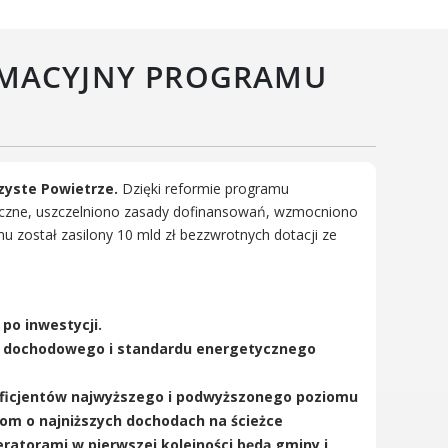
Wielkopolski Park Narodowy
Muzeum Narodowe Rolnictwa
RMACYJNY PROGRAMU
i Przemysłu Rolno-
Spożywczego w Szreniawie
PTTK
Urząd Skarbowy
Państwowe Gospodarstwo
zyste Powietrze.
Dzięki reformie programu
Wodne Wody Polskie
czne, uszczelniono zasady dofinansowań, wzmocniono
u został zasilony 10 mld zł bezzwrotnych dotacji ze
po inwestycji.
m dochodowego i standardu energetycznego
eficjentów najwyższego i podwyższonego poziomu
m o najniższych dochodach na ścieżce
peratorami w pierwszej kolejności będą gminy i