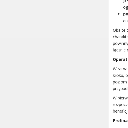
ja
og
po
en
Oba te 
charakte
powinny
łącznie 
Operat
W ramac
kroku, o
poziom 
przypad
W pierw
rozpocz
beneficj
Prefin