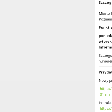
Szczeg
Miasto 
Poznani
Punkt z
poniedz
wtorek:
Inform
Szczegó
numerem
Przydat
Nowy pr
https:
31-mar
Instrukc
https:/