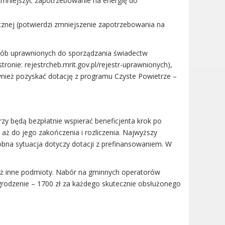
y zmniejszyć zapotrzebowanie na energię do
znej (potwierdzi zmniejszenie zapotrzebowania na
sób uprawnionych do sporządzania świadectw
ronie: rejestrcheb.mrit.gov.pl/rejestr-uprawnionych),
ież pozyskać dotację z programu Czyste Powietrze –
 będą bezpłatnie wspierać beneficjenta krok po
 aż do jego zakończenia i rozliczenia. Najwyższy
bna sytuacja dotyczy dotacji z prefinansowaniem. W
ż inne podmioty. Nabór na gminnych operatorów
grodzenie – 1700 zł za każdego skutecznie obsłużonego