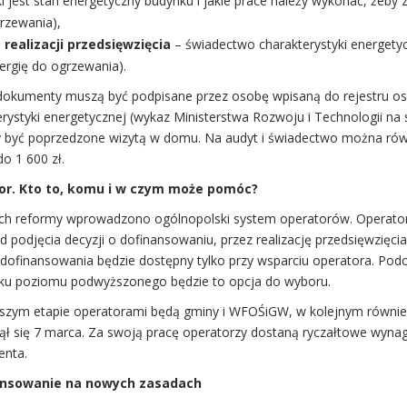
ki jest stan energetyczny budynku i jakie prace należy wykonać, żeb
rzewania),
 realizacji przedsięwzięcia
– świadectwo charakterystyki energetyc
ergię do ogrzewania).
dokumenty muszą być podpisane przez osobę wpisaną do rejestru o
rystyki energetycznej (wykaz Ministerstwa Rozwoju i Technologii na st
 być poprzedzone wizytą w domu. Na audyt i świadectwo można równ
do 1 600 zł.
or. Kto to, komu i w czym może pomóc?
h reformy wprowadzono ogólnopolski system operatorów. Operatorzy
d podjęcia decyzji o dofinansowaniu, przez realizację przedsięwzięcia
dofinansowania będzie dostępny tylko przy wsparciu operatora. Podo
ku poziomu podwyższonego będzie to opcja do wyboru.
szym etapie operatorami będą gminy i WFOŚiGW, w kolejnym równie
ął się 7 marca. Za swoją pracę operatorzy dostaną ryczałtowe wyna
enta.
ansowanie na nowych zasadach