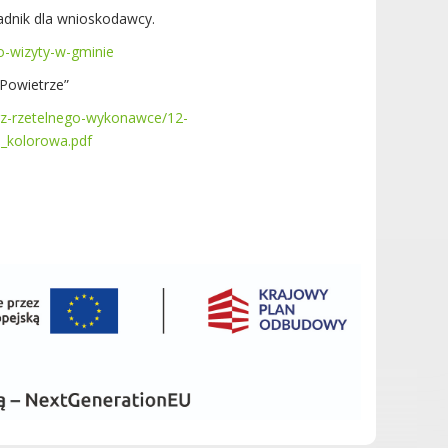
radnik dla wnioskodawcy.
o-wizyty-w-gminie
Powietrze”
erz-rzetelnego-wykonawce/12-
a_kolorowa.pdf