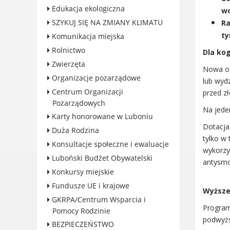
Edukacja ekologiczna
wo
Konkursy miejskie
SZYKUJ SIĘ NA ZMIANY KLIMATU
Ra
Fundusze UE i krajowe
ty
Komunikacja miejska
GKRPA/Centrum Wsparcia i
Rolnictwo
Pomocy Rodzinie
Dla ko
Zwierzęta
BEZPIECZEŃSTWO
Nowa od
Organizacje pozarządowe
Zdrowie
lub wyd
Centrum Organizacji
przed z
Porady prawne
Pozarządowych
Wydarzenia
Na jede
Karty honorowane w Luboniu
WYBORY
Dotacja
Duża Rodzina
Likwidacja barier - seniorzy i
tylko w
Konsultacje społeczne i ewaluacje
osoby z
wykorzy
Luboński Budżet Obywatelski
niepełnosprawnościami
antysmo
Konkursy miejskie
Fundusze UE i krajowe
Wyższe
GKRPA/Centrum Wsparcia i
Program
Pomocy Rodzinie
KONTAKT
podwyż
BEZPIECZEŃSTWO