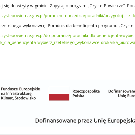
uj się do wizyty w gminie. Zapytaj o program „Czyste Powietrze”. Po
/czystepowietrze.gov.pl/pomocne-narzedzia/poradniki/przygotuj-sie-d
 rzetelnego wykonawcę. Poradnik dla beneficjenta programu „Czyste 
/czystepowietrze.gov.pl/do-pobrania/poradniki-dla-beneficjenta/wybi
ik_dla_beneficjenta-wybierz_rzetelnego_wykonawce-drukarka_biurow