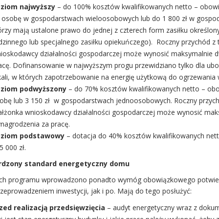
ziom najwyższy
– do 100% kosztów kwalifikowanych netto – obowi
 osobę w gospodarstwach wieloosobowych lub do 1 800 zł w gospo
órzy mają ustalone prawo do jednej z czterech form zasiłku określony
dzinnego lub specjalnego zasiłku opiekuńczego). Roczny przychód z
ioskodawcy działalności gospodarczej może wynosić maksymalnie 
acę. Dofinansowanie w najwyższym progu przewidziano tylko dla ubogic
kali, w których zapotrzebowanie na energię użytkową do ogrzewania
ziom podwyższony
– do 70% kosztów kwalifikowanych netto – obo
obę lub 3 150 zł w gospodarstwach jednoosobowych. Roczny przych
łżonka wnioskodawcy działalności gospodarczej może wynosić maks
nagrodzenia za pracę.
oziom podstawowy
– dotacja do 40% kosztów kwalifikowanych netto 
5 000 zł.
rdzony standard energetyczny domu
h programu wprowadzono ponadto wymóg obowiązkowego potwierd
zeprowadzeniem inwestycji, jak i po. Mają do tego posłużyć:
zed realizacją przedsięwzięcia
– audyt energetyczny wraz z doku