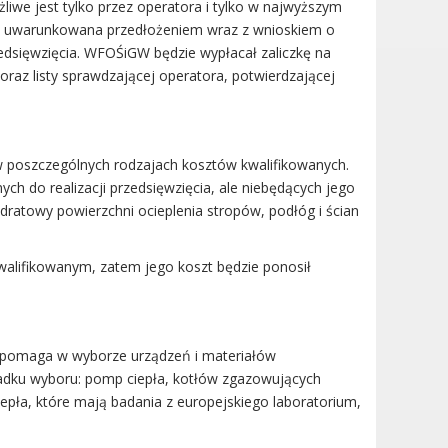
iwe jest tylko przez operatora i tylko w najwyższym
st uwarunkowana przedłożeniem wraz z wnioskiem o
dsięwzięcia. WFOŚiGW będzie wypłacał zaliczkę na
oraz listy sprawdzającej operatora, potwierdzającej
 poszczególnych rodzajach kosztów kwalifikowanych.
h do realizacji przedsięwzięcia, ale niebędących jego
atowy powierzchni ocieplenia stropów, podłóg i ścian
walifikowanym, zatem jego koszt będzie ponosił
a pomaga w wyborze urządzeń i materiałów
padku wyboru: pomp ciepła, kotłów zgazowujących
ciepła, które mają badania z europejskiego laboratorium,