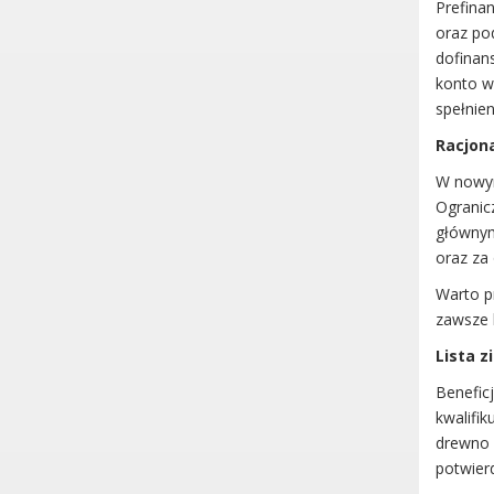
Prefina
oraz po
dofinan
konto wy
spełnie
Racjon
W nowym
Ogranic
głównym
oraz za
Warto p
zawsze b
Lista z
Benefic
kwalifi
drewno o
potwier