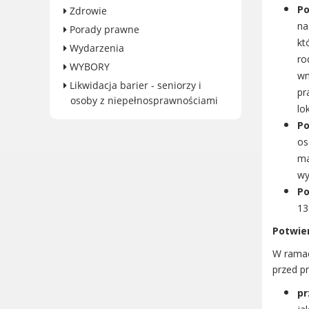
Dane adresowe, wydziały i
Po
Zdrowie
sprawy
na
Porady prawne
kt
Wydarzenia
ro
WYBORY
wn
Likwidacja barier - seniorzy i
pr
osoby z niepełnosprawnościami
lo
Po
os
ma
wy
P
13
Potwie
W ramac
przed pr
pr