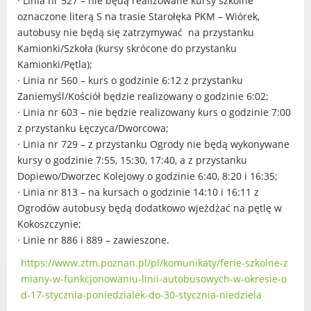
· Linia nr 527 – nie będą realizowane kursy szkolne
oznaczone literą S na trasie Starołęka PKM – Wiórek,
Urząd statystyczny w Poznaniu
autobusy nie będą się zatrzymywać na przystanku
Instytut Rozwoju Wsi i Rolnictwa
Kamionki/Szkoła (kursy skrócone do przystanku
Polskiej Akademii Nauk
Kamionki/Pętla);
Instytut Skrzynki
· Linia nr 560 – kurs o godzinie 6:12 z przystanku
Wielkopolski Park Narodowy
Zaniemyśl/Kościół będzie realizowany o godzinie 6:02;
Muzeum Narodowe Rolnictwa i
· Linia nr 603 – nie będzie realizowany kurs o godzinie 7:00
Przemysłu Rolno-Spożywczego w
z przystanku Łęczyca/Dworcowa;
Szreniawie
· Linia nr 729 – z przystanku Ogrody nie będą wykonywane
PTTK
kursy o godzinie 7:55, 15:30, 17:40, a z przystanku
Urząd Skarbowy
Dopiewo/Dworzec Kolejowy o godzinie 6:40, 8:20 i 16:35;
· Linia nr 813 – na kursach o godzinie 14:10 i 16:11 z
Państwowe Gospodarstwo Wodne
Ogrodów autobusy będą dodatkowo wjeżdżać na pętlę w
Wody Polskie
Kokoszczynie;
· Linie nr 886 i 889 – zawieszone.
https://www.ztm.poznan.pl/pl/komunikaty/ferie-szkolne-z
miany-w-funkcjonowaniu-linii-autobusowych-w-okresie-o
KONTAKT
d-17-stycznia-poniedzialek-do-30-stycznia-niedziela