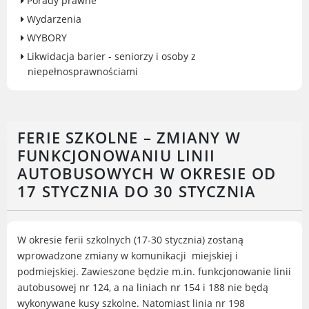
Porady prawne
Gry miejskie
Wydarzenia
Kultura
WYBORY
Komenda Straży Miejskiej Miasta
Likwidacja barier - seniorzy i osoby z
Luboń
niepełnosprawnościami
Komisariat Policji w Luboniu
LOSiR
Serwisy mapowe
FERIE SZKOLNE – ZMIANY W
Informator Miasta Luboń
FUNKCJONOWANIU LINII
Ogłoszenia o pracę
AUTOBUSOWYCH W OKRESIE OD
Plaża Miejska przy ul. Rzecznej w
17 STYCZNIA DO 30 STYCZNIA
Luboniu
W okresie ferii szkolnych (17-30 stycznia) zostaną
wprowadzone zmiany w komunikacji miejskiej i
podmiejskiej. Zawieszone będzie m.in. funkcjonowanie linii
RADA MIASTA LUBOŃ
autobusowej nr 124, a na liniach nr 154 i 188 nie będą
Portal Mieszkańca. Aktualne informacje
wykonywane kusy szkolne. Natomiast linia nr 198