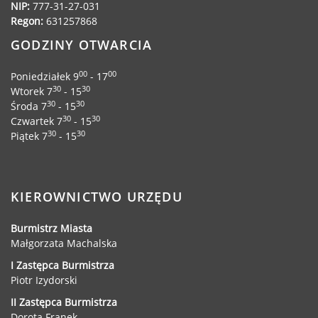
NIP:
777-31-27-031
Regon:
631257868
GODZINY OTWARCIA
00
00
Poniedziałek 9
- 17
30
30
Wtorek 7
- 15
30
30
Środa 7
- 15
30
30
Czwartek 7
- 15
30
30
Piątek 7
- 15
KIEROWNICTWO URZĘDU
Burmistrz Miasta
Małgorzata Machalska
I Zastępca Burmistrza
Piotr Izydorski
II Zastępca Burmistrza
Dorota Franek