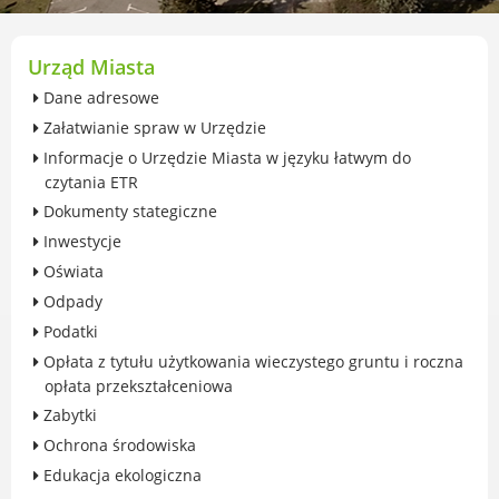
przekształceniowa
Urząd Miasta Luboń
Zabytki
Urząd Miasta
Ochrona środowiska
Dane adresowe
Edukacja ekologiczna
Załatwianie spraw w Urzędzie
SZYKUJ SIĘ NA ZMIANY KLIMATU
Informacje o Urzędzie Miasta w języku łatwym do
Komunikacja miejska
czytania ETR
Rolnictwo
Dokumenty stategiczne
Zwierzęta
Inwestycje
Organizacje pozarządowe
Oświata
Centrum Organizacji Pozarządowych
Odpady
Karty honorowane w Luboniu
Podatki
Duża Rodzina
Opłata z tytułu użytkowania wieczystego gruntu i roczna
Konsultacje społeczne i ewaluacje
opłata przekształceniowa
Luboński Budżet Obywatelski
Zabytki
Konkursy miejskie
Ochrona środowiska
Fundusze UE i krajowe
Edukacja ekologiczna
GKRPA/Centrum Wsparcia i Pomocy