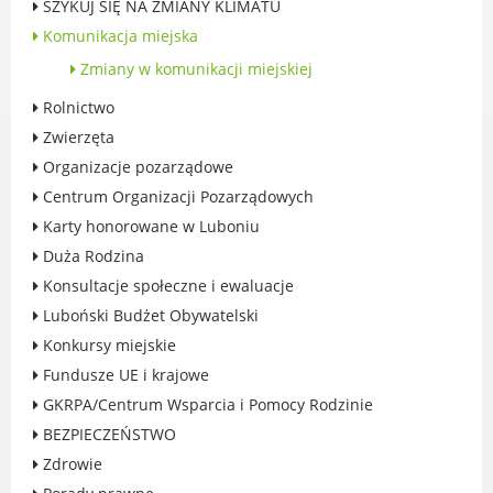
SZYKUJ SIĘ NA ZMIANY KLIMATU
Rodzinie
Komunikacja miejska
BEZPIECZEŃSTWO
Zmiany w komunikacji miejskiej
Zdrowie
Porady prawne
Rolnictwo
Wydarzenia
Zwierzęta
WYBORY
Organizacje pozarządowe
Likwidacja barier - seniorzy i osoby z
Centrum Organizacji Pozarządowych
niepełnosprawnościami
Karty honorowane w Luboniu
Duża Rodzina
Konsultacje społeczne i ewaluacje
Luboński Budżet Obywatelski
MIASTO LUBOŃ
Konkursy miejskie
Fundusze UE i krajowe
Władze Miasta
GKRPA/Centrum Wsparcia i Pomocy Rodzinie
O mieście
BEZPIECZEŃSTWO
Luboński Szlak Architektury
Przemysłowej
Zdrowie
Śladami historii Lubonia