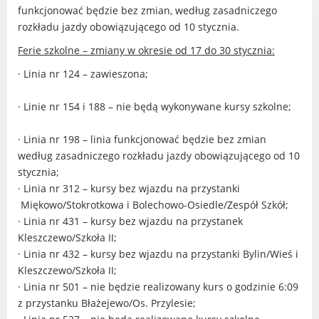
Radni Rady Miasta Luboń
funkcjonować będzie bez zmian, według zasadniczego
rozkładu jazdy obowiązującego od 10 stycznia.
Sesja Rady Miasta
Harmonogram dyżurów radnych
Ferie szkolne – zmiany w okresie od 17 do 30 stycznia:
Komisje Rady Miasta Luboń
· Linia nr 124 – zawieszona;
Terminarz spotkań komisji
Uchwały Rady Miasta Luboń
· Linie nr 154 i 188 – nie będą wykonywane kursy szkolne;
Młodzieżowa Rada Miasta Luboń
· Linia nr 198 – linia funkcjonować będzie bez zmian
Rada Gospodarcza
według zasadniczego rozkładu jazdy obowiązującego od 10
stycznia;
· Linia nr 312 – kursy bez wjazdu na przystanki
Miękowo/Stokrotkowa i Bolechowo-Osiedle/Zespół Szkół;
POZOSTAŁE
· Linia nr 431 – kursy bez wjazdu na przystanek
Kleszczewo/Szkoła II;
Państwowy Fundusz Rehabilitacji Osób
· Linia nr 432 – kursy bez wjazdu na przystanki Bylin/Wieś i
Niepełnosprawnych
Kleszczewo/Szkoła II;
Zakład Ubezpieczeń Społecznych
· Linia nr 501 – nie będzie realizowany kurs o godzinie 6:09
Poznańska Lokalna Organizacja
z przystanku Błażejewo/Os. Przylesie;
Turystyczna