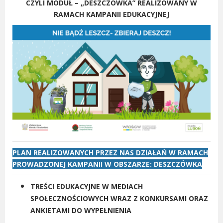
CZYLI MODUŁ – „DESZCZÓWKA” REALIZOWANY W
Radni Rady Miasta Luboń
RAMACH KAMPANII EDUKACYJNEJ
Sesja Rady Miasta
Harmonogram dyżurów radnych
Komisje Rady Miasta Luboń
Terminarz spotkań komisji
Uchwały Rady Miasta Luboń
Młodzieżowa Rada Miasta Luboń
Rada Gospodarcza
PLAN REALIZOWANYCH PRZEZ NAS DZIAŁAŃ W RAMACH
POZOSTAŁE
PROWADZONEJ KAMPANII W OBSZARZE: DESZCZÓWKA
Państwowy Fundusz Rehabilitacji Osób
Niepełnosprawnych
TREŚCI EDUKACYJNE W MEDIACH
Zakład Ubezpieczeń Społecznych
SPOŁECZNOŚCIOWYCH WRAZ Z KONKURSAMI ORAZ
ANKIETAMI DO WYPEŁNIENIA
Poznańska Lokalna Organizacja
Turystyczna