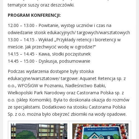
Dane adresowe, wydziały i sprawy
tematyce suszy oraz deszczówki.
PROGRAM KONFERENCJI:
12.00 – 13.00 - Powitanie, występ uczniów i czas na
odwiedzanie stoisk edukacyjnych/ targowych/warsztatowych
13.00 – 14.15 - Wykład „Przykłady retencji i bioretencji w
mieście. Jak przechwycić wodę w ogrodzie?”
14.15 – 14.45 - Kawa, słodki poczęstunek
14.45 – 15.00 - Dyskusja, podsumowanie
Podczas wydarzenia dostępne były stoiska
edukacyjne/warsztatowe/ targowe: Aquanet Retencja sp. z
o.o., WFOŚiGW w Poznaniu, Nadleśnictwo Babki,
Wielkopolski Park Narodowy oraz Castorama Polska sp. z
o.o. (sklep Komorniki). Była to doskonała okazja do rozmów
ze specjalistami. Dodatkowo na stoisku Castorama Polska
Sp. z o.o. można było obejrzeć zbiorniki na wody opadowe.