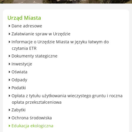
przekształceniowa
Urząd Miasta Luboń
Zabytki
Urząd Miasta
Ochrona środowiska
Dane adresowe
Edukacja ekologiczna
Załatwianie spraw w Urzędzie
SZYKUJ SIĘ NA ZMIANY KLIMATU
Informacje o Urzędzie Miasta w języku łatwym do
Komunikacja miejska
czytania ETR
Rolnictwo
Dokumenty stategiczne
Zwierzęta
Inwestycje
Organizacje pozarządowe
Oświata
Centrum Organizacji Pozarządowych
Odpady
Karty honorowane w Luboniu
Podatki
Duża Rodzina
Opłata z tytułu użytkowania wieczystego gruntu i roczna
Konsultacje społeczne i ewaluacje
opłata przekształceniowa
Luboński Budżet Obywatelski
Zabytki
Konkursy miejskie
Ochrona środowiska
Fundusze UE i krajowe
Edukacja ekologiczna
GKRPA/Centrum Wsparcia i Pomocy