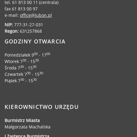
tel. 61 813 00 11 (centrala)
fax 61 813 00 97
e-mail:
office@lubon.pl
NIP:
777-31-27-031
Regon:
631257868
GODZINY OTWARCIA
00
00
Poniedziałek 9
- 17
30
30
Wtorek 7
- 15
30
30
Środa 7
- 15
30
30
Czwartek 7
- 15
30
30
Piątek 7
- 15
KIEROWNICTWO URZĘDU
Burmistrz Miasta
Małgorzata Machalska
I Zastępca Burmistrza