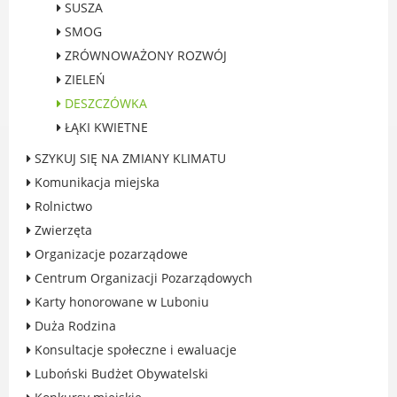
SUSZA
Rodzinie
SMOG
BEZPIECZEŃSTWO
ZRÓWNOWAŻONY ROZWÓJ
Zdrowie
ZIELEŃ
Porady prawne
DESZCZÓWKA
Wydarzenia
ŁĄKI KWIETNE
WYBORY
Likwidacja barier - seniorzy i osoby z
SZYKUJ SIĘ NA ZMIANY KLIMATU
niepełnosprawnościami
Komunikacja miejska
Rolnictwo
Zwierzęta
Organizacje pozarządowe
MIASTO LUBOŃ
Centrum Organizacji Pozarządowych
Karty honorowane w Luboniu
Władze Miasta
Duża Rodzina
O mieście
Konsultacje społeczne i ewaluacje
Luboński Szlak Architektury
Przemysłowej
Luboński Budżet Obywatelski
Śladami historii Lubonia