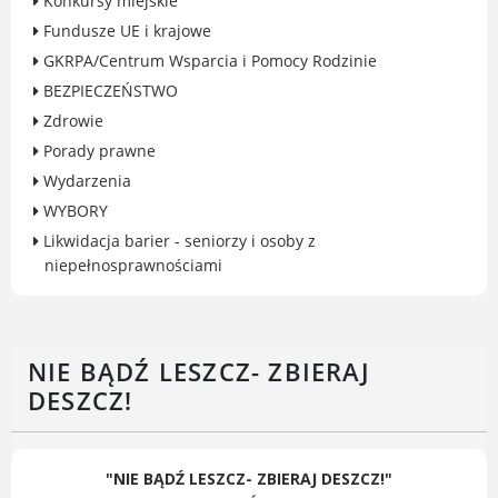
Konkursy miejskie
Gry miejskie
Fundusze UE i krajowe
Kultura
GKRPA/Centrum Wsparcia i Pomocy Rodzinie
Komenda Straży Miejskiej Miasta
BEZPIECZEŃSTWO
Luboń
Zdrowie
Komisariat Policji w Luboniu
Porady prawne
LOSiR
Wydarzenia
Serwisy mapowe
WYBORY
Informator Miasta Luboń
Likwidacja barier - seniorzy i osoby z
Ogłoszenia o pracę
niepełnosprawnościami
Plaża Miejska przy ul. Rzecznej w
Luboniu
NIE BĄDŹ LESZCZ- ZBIERAJ
DESZCZ!
RADA MIASTA LUBOŃ
"NIE BĄDŹ LESZCZ- ZBIERAJ DESZCZ!"
Portal Mieszkańca. Aktualne informacje