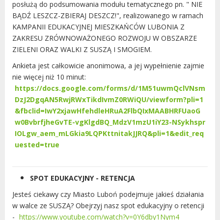
posłużą do podsumowania modułu tematycznego pn. " NIE
BĄDŹ LESZCZ-ZBIERAJ DESZCZ!", realizowanego w ramach
KAMPANII EDUKACYJNEJ MIESZKAŃCÓW LUBONIA Z
ZAKRESU ZRÓWNOWAŻONEGO ROZWOJU W OBSZARZE
ZIELENI ORAZ WALKI Z SUSZĄ I SMOGIEM.
Ankieta jest całkowicie anonimowa, a jej wypełnienie zajmie
nie więcej niż 10 minut:
https://docs.google.com/forms/d/1M51uwmQclVNsm
DzJ2DgqAN5RwjRWxTikdIvmZ0RWiQU/viewform?pli=1
&fbclid=IwY2xjawHfehdleHRuA2FlbQIxMAABHRFUaoG
w0BvbrfjheGvTE-vgKlgdBQ_MdzV1mzU1iY23-NSykhspr
IOLgw_aem_mLGkia9LQPKttnitakJJRQ&pli=1&edit_req
uested=true
SPOT EDUKACYJNY - RETENCJA
Jesteś ciekawy czy Miasto Luboń podejmuje jakieś działania
w walce ze SUSZĄ? Obejrzyj nasz spot edukacyjny o retencji
-
https://www.youtube.com/watch?v=0Y6dby1Nym4