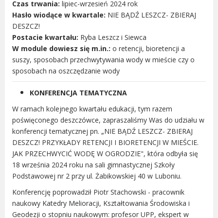
Czas trwania:
lipiec-wrzesień 2024 rok
Urząd statystyczny w Poznaniu
Hasło wiodące w kwartale:
NIE BĄDŹ LESZCZ- ZBIERAJ
Instytut Rozwoju Wsi i Rolnictwa
DESZCZ!
Polskiej Akademii Nauk
Postacie kwartału:
Ryba Leszcz i Siewca
W module dowiesz się m.in.:
o retencji, bioretencji a
Instytut Skrzynki
suszy, sposobach przechwytywania wody w mieście czy o
Wielkopolski Park Narodowy
sposobach na oszczędzanie wody
Muzeum Narodowe Rolnictwa i
Przemysłu Rolno-Spożywczego w
KONFERENCJA TEMATYCZNA
Szreniawie
W ramach kolejnego kwartału edukacji, tym razem
PTTK
poświęconego deszczówce, zapraszaliśmy Was do udziału w
Urząd Skarbowy
konferencji tematycznej pn. „NIE BĄDŹ LESZCZ- ZBIERAJ
Państwowe Gospodarstwo Wodne
DESZCZ! PRZYKŁADY RETENCJI I BIORETENCJI W MIEŚCIE.
Wody Polskie
JAK PRZECHWYCIĆ WODĘ W OGRODZIE", która odbyła się
18 września 2024 roku na sali gimnastycznej Szkoły
Podstawowej nr 2 przy ul. Żabikowskiej 40 w Luboniu.
Konferencję poprowadził Piotr Stachowski - pracownik
KONTAKT
naukowy Katedry Melioracji, Kształtowania Środowiska i
Geodezji o stopniu naukowym: profesor UPP, ekspert w