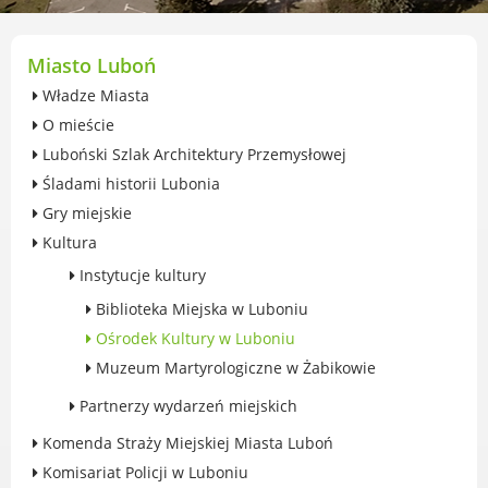
przekształceniowa
Urząd Miasta Luboń
Zabytki
Miasto Luboń
Ochrona środowiska
Władze Miasta
Edukacja ekologiczna
O mieście
SZYKUJ SIĘ NA ZMIANY KLIMATU
Luboński Szlak Architektury Przemysłowej
Komunikacja miejska
Śladami historii Lubonia
Rolnictwo
Gry miejskie
Zwierzęta
Kultura
Organizacje pozarządowe
Centrum Organizacji Pozarządowych
Instytucje kultury
Karty honorowane w Luboniu
Biblioteka Miejska w Luboniu
Duża Rodzina
Ośrodek Kultury w Luboniu
Konsultacje społeczne i ewaluacje
Muzeum Martyrologiczne w Żabikowie
Luboński Budżet Obywatelski
Partnerzy wydarzeń miejskich
Konkursy miejskie
Komenda Straży Miejskiej Miasta Luboń
Fundusze UE i krajowe
Komisariat Policji w Luboniu
GKRPA/Centrum Wsparcia i Pomocy