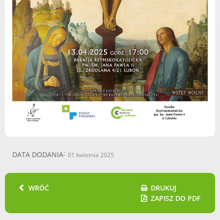
Radni Rady Miasta Luboń
Sesja Rady Miasta
Harmonogram dyżurów radnych
Komisje Rady Miasta Luboń
Terminarz spotkań komisji
Uchwały Rady Miasta Luboń
Młodzieżowa Rada Miasta Luboń
Rada Gospodarcza
POZOSTAŁE
DATA DODANIA
01 kwietnia 2025
Państwowy Fundusz Rehabilitacji Osób
Niepełnosprawnych
WRÓĆ
DRUKUJ
Zakład Ubezpieczeń Społecznych
ZAPISZ DO PDF
Poznańska Lokalna Organizacja
Turystyczna