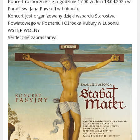
Koncert rozpocznie się o godzinie 17:00 w dniu 13.04.2025 w
Gry miejskie
Parafii św. Jana Pawła II w Luboniu.
Koncert jest organizowany dzięki wsparciu Starostwa
Kultura
Powiatowego w Poznaniu i Ośrodka Kultury w Luboniu.
Komenda Straży Miejskiej Miasta
WSTĘP WOLNY
Luboń
Serdecznie zapraszamy!
Komisariat Policji w Luboniu
LOSiR
Serwisy mapowe
Informator Miasta Luboń
Ogłoszenia o pracę
Plaża Miejska przy ul. Rzecznej w
Luboniu
RADA MIASTA LUBOŃ
Portal Mieszkańca. Aktualne informacje