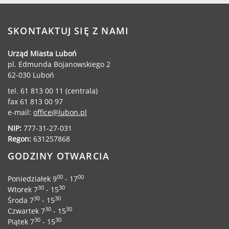
Urząd statystyczny w Poznaniu
Instytut Rozwoju Wsi i Rolnictwa
SKONTAKTUJ SIĘ Z NAMI
Polskiej Akademii Nauk
Instytut Skrzynki
Urząd Miasta Luboń
pl. Edmunda Bojanowskiego 2
Wielkopolski Park Narodowy
62-030 Luboń
Muzeum Narodowe Rolnictwa i
Przemysłu Rolno-Spożywczego w
tel. 61 813 00 11 (centrala)
fax 61 813 00 97
Szreniawie
e-mail:
office@lubon.pl
PTTK
NIP:
777-31-27-031
Urząd Skarbowy
Regon:
631257868
Państwowe Gospodarstwo Wodne
Wody Polskie
GODZINY OTWARCIA
00
00
Poniedziałek 9
- 17
30
30
Wtorek 7
- 15
30
30
Środa 7
- 15
KONTAKT
30
30
Czwartek 7
- 15
30
30
Piątek 7
- 15