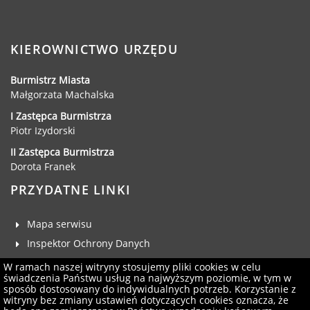
Dane adresowe, wydziały i sprawy
KIEROWNICTWO URZĘDU
Burmistrz Miasta
Małgorzata Machalska
I Zastępca Burmistrza
Piotr Izydorski
II Zastępca Burmistrza
Dorota Franek
PRZYDATNE LINKI
Mapa serwisu
Inspektor Ochrony Danych
Deklaracja dostępności
W ramach naszej witryny stosujemy pliki cookies w celu
świadczenia Państwu usług na najwyższym poziomie, w tym w
Klauzula RODO
sposób dostosowany do indywidualnych potrzeb. Korzystanie z
witryny bez zmiany ustawień dotyczących cookies oznacza, że
Zgłoś uwagi