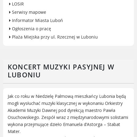
LOSiR
Rodzinie
Serwisy mapowe
BEZPIECZEŃSTWO
Informator Miasta Luboń
Zdrowie
Ogłoszenia o pracę
Porady prawne
Plaża Miejska przy ul. Rzecznej w Luboniu
Wydarzenia
WYBORY
Likwidacja barier - seniorzy i osoby z
niepełnosprawnościami
KONCERT MUZYKI PASYJNEJ W
LUBONIU
MIASTO LUBOŃ
Jak co roku w Niedzielę Palmową mieszkańcy Lubonia będą
mogli wysłuchać muzyki klasycznej w wykonaniu Orkiestry
Władze Miasta
Akademii Muzyki Dawnej pod dyrekcją maestro Pawła
O mieście
Osuchowskiego. Zespół wraz z międzynarodowymi solistami
Luboński Szlak Architektury
wykona przejmujące dzieło Emanuela d’Astorga – Stabat
Przemysłowej
Mater.
Śladami historii Lubonia