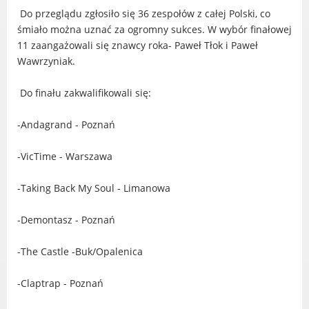
Radni Rady Miasta Luboń
Do przeglądu zgłosiło się 36 zespołów z całej Polski, co
Sesja Rady Miasta
śmiało można uznać za ogromny sukces. W wybór finałowej
11 zaangażowali się znawcy roka- Paweł Tłok i Paweł
Harmonogram dyżurów radnych
Wawrzyniak.
Komisje Rady Miasta Luboń
Terminarz spotkań komisji
Do finału zakwalifikowali się:
Uchwały Rady Miasta Luboń
Młodzieżowa Rada Miasta Luboń
-Andagrand - Poznań
Rada Gospodarcza
-VicTime - Warszawa
-Taking Back My Soul - Limanowa
POZOSTAŁE
-Demontasz - Poznań
Państwowy Fundusz Rehabilitacji Osób
-The Castle -Buk/Opalenica
Niepełnosprawnych
Zakład Ubezpieczeń Społecznych
-Claptrap - Poznań
Poznańska Lokalna Organizacja
Turystyczna