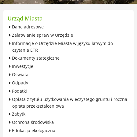
przekształceniowa
Urząd Miasta Luboń
Zabytki
Urząd Miasta
Ochrona środowiska
Dane adresowe
Edukacja ekologiczna
Załatwianie spraw w Urzędzie
SZYKUJ SIĘ NA ZMIANY KLIMATU
Informacje o Urzędzie Miasta w języku łatwym do
Komunikacja miejska
czytania ETR
Rolnictwo
Dokumenty stategiczne
Zwierzęta
Inwestycje
Organizacje pozarządowe
Oświata
Centrum Organizacji Pozarządowych
Odpady
Karty honorowane w Luboniu
Podatki
Duża Rodzina
Opłata z tytułu użytkowania wieczystego gruntu i roczna
Konsultacje społeczne i ewaluacje
opłata przekształceniowa
Luboński Budżet Obywatelski
Zabytki
Konkursy miejskie
Ochrona środowiska
Fundusze UE i krajowe
Edukacja ekologiczna
GKRPA/Centrum Wsparcia i Pomocy