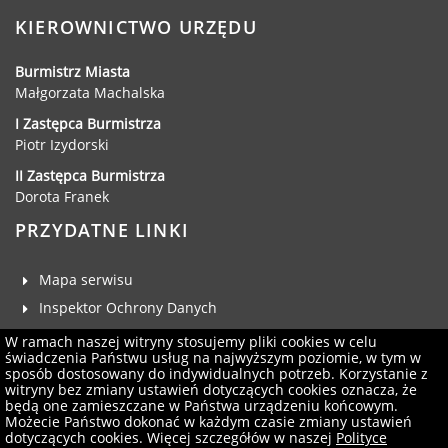
KIEROWNICTWO URZĘDU
Burmistrz Miasta
Małgorzata Machalska
I Zastępca Burmistrza
Piotr Izydorski
II Zastępca Burmistrza
Dorota Franek
PRZYDATNE LINKI
Mapa serwisu
Inspektor Ochrony Danych
Deklaracja dostępności
W ramach naszej witryny stosujemy pliki cookies w celu
świadczenia Państwu usług na najwyższym poziomie, w tym w
Klauzula RODO
sposób dostosowany do indywidualnych potrzeb. Korzystanie z
witryny bez zmiany ustawień dotyczących cookies oznacza, że
Zgłoś uwagi
będą one zamieszczane w Państwa urządzeniu końcowym.
Administrator serwisu
Możecie Państwo dokonać w każdym czasie zmiany ustawień
dotyczących cookies. Więcej szczegółów w naszej
Polityce
Newsletter