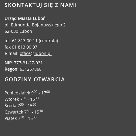
SKONTAKTUJ SIĘ Z NAMI
Urząd Miasta Luboń
pl. Edmunda Bojanowskiego 2
62-030 Luboń
tel. 61 813 00 11 (centrala)
fax 61 813 00 97
e-mail:
office@lubon.pl
NIP:
777-31-27-031
Regon:
631257868
GODZINY OTWARCIA
00
00
Poniedziałek 9
- 17
30
30
Wtorek 7
- 15
30
30
Środa 7
- 15
30
30
Czwartek 7
- 15
30
30
Piątek 7
- 15