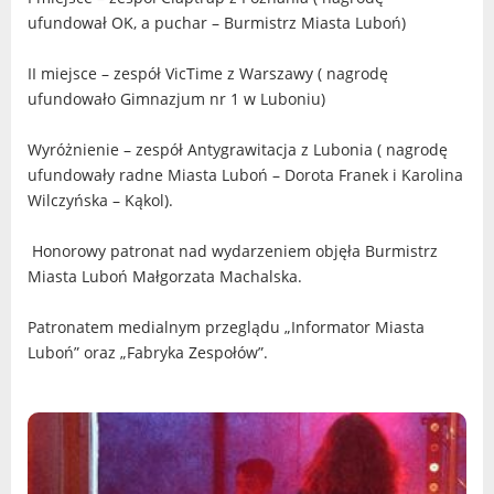
Dane adresowe, wydziały i sprawy
ufundował OK, a puchar – Burmistrz Miasta Luboń)
II miejsce – zespół VicTime z Warszawy ( nagrodę
ufundowało Gimnazjum nr 1 w Luboniu)
Wyróżnienie – zespół Antygrawitacja z Lubonia ( nagrodę
ufundowały radne Miasta Luboń – Dorota Franek i Karolina
Wilczyńska – Kąkol).
Honorowy patronat nad wydarzeniem objęła Burmistrz
Miasta Luboń Małgorzata Machalska.
Patronatem medialnym przeglądu „Informator Miasta
Luboń” oraz „Fabryka Zespołów”.