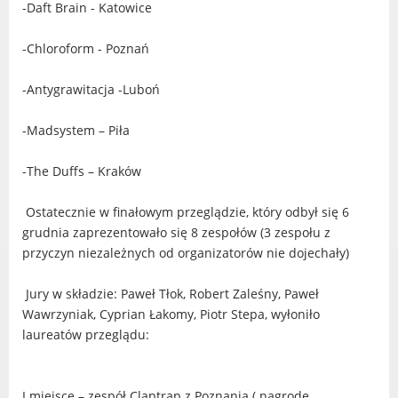
-Daft Brain - Katowice
Urząd statystyczny w Poznaniu
Instytut Rozwoju Wsi i Rolnictwa
-Chloroform - Poznań
Polskiej Akademii Nauk
-Antygrawitacja -Luboń
Instytut Skrzynki
Wielkopolski Park Narodowy
-Madsystem – Piła
Muzeum Narodowe Rolnictwa i
Przemysłu Rolno-Spożywczego w
-The Duffs – Kraków
Szreniawie
PTTK
Ostatecznie w finałowym przeglądzie, który odbył się 6
Urząd Skarbowy
grudnia zaprezentowało się 8 zespołów (3 zespołu z
Państwowe Gospodarstwo Wodne
przyczyn niezależnych od organizatorów nie dojechały)
Wody Polskie
Jury w składzie: Paweł Tłok, Robert Zaleśny, Paweł
Wawrzyniak, Cyprian Łakomy, Piotr Stepa, wyłoniło
laureatów przeglądu:
KONTAKT
I miejsce – zespół Claptrap z Poznania ( nagrodę