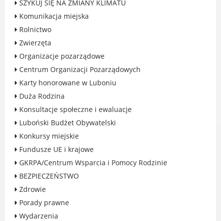
SZYKUJ SIĘ NA ZMIANY KLIMATU
Rodzinie
Komunikacja miejska
BEZPIECZEŃSTWO
Rolnictwo
Zdrowie
Zwierzęta
Porady prawne
Organizacje pozarządowe
Wydarzenia
Centrum Organizacji Pozarządowych
WYBORY
Karty honorowane w Luboniu
Likwidacja barier - seniorzy i osoby z
Duża Rodzina
niepełnosprawnościami
Konsultacje społeczne i ewaluacje
Luboński Budżet Obywatelski
Konkursy miejskie
Fundusze UE i krajowe
MIASTO LUBOŃ
GKRPA/Centrum Wsparcia i Pomocy Rodzinie
Władze Miasta
BEZPIECZEŃSTWO
O mieście
Zdrowie
Luboński Szlak Architektury
Porady prawne
Przemysłowej
Wydarzenia
Śladami historii Lubonia