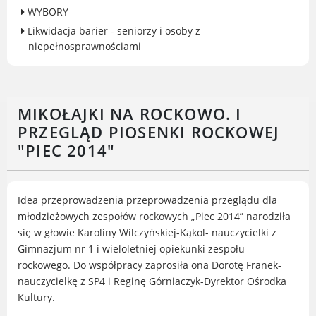
WYBORY
Gry miejskie
Likwidacja barier - seniorzy i osoby z
Kultura
niepełnosprawnościami
Komenda Straży Miejskiej Miasta
Luboń
Komisariat Policji w Luboniu
MIKOŁAJKI NA ROCKOWO. I
LOSiR
PRZEGLĄD PIOSENKI ROCKOWEJ
Serwisy mapowe
"PIEC 2014"
Informator Miasta Luboń
Ogłoszenia o pracę
Plaża Miejska przy ul. Rzecznej w
Idea przeprowadzenia przeprowadzenia przeglądu dla
Luboniu
młodzieżowych zespołów rockowych „Piec 2014” narodziła
się w głowie Karoliny Wilczyńskiej-Kąkol- nauczycielki z
Gimnazjum nr 1 i wieloletniej opiekunki zespołu
rockowego. Do współpracy zaprosiła ona Dorotę Franek-
RADA MIASTA LUBOŃ
nauczycielkę z SP4 i Reginę Górniaczyk-Dyrektor Ośrodka
Kultury.
Portal Mieszkańca. Aktualne informacje