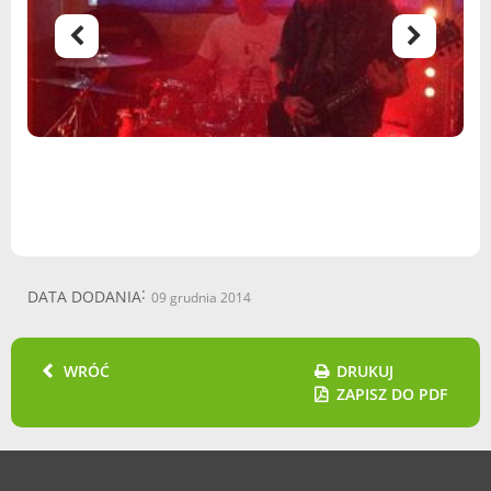
DATA DODANIA
09 grudnia 2014
WRÓĆ
DRUKUJ
ZAPISZ DO PDF