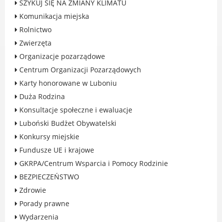
SZYKUJ SIĘ NA ZMIANY KLIMATU
Rodzinie
Komunikacja miejska
BEZPIECZEŃSTWO
Rolnictwo
Zdrowie
Zwierzęta
Porady prawne
Organizacje pozarządowe
Wydarzenia
Centrum Organizacji Pozarządowych
WYBORY
Karty honorowane w Luboniu
Likwidacja barier - seniorzy i osoby z
Duża Rodzina
niepełnosprawnościami
Konsultacje społeczne i ewaluacje
Luboński Budżet Obywatelski
Konkursy miejskie
Fundusze UE i krajowe
MIASTO LUBOŃ
GKRPA/Centrum Wsparcia i Pomocy Rodzinie
Władze Miasta
BEZPIECZEŃSTWO
O mieście
Zdrowie
Luboński Szlak Architektury
Porady prawne
Przemysłowej
Wydarzenia
Śladami historii Lubonia