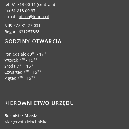
tel. 61 813 00 11 (centrala)
fax 61 813 00 97
e-mail:
office@lubon.pl
NIP:
777-31-27-031
Regon:
631257868
GODZINY OTWARCIA
00
00
Poniedziałek 9
- 17
30
30
Wtorek 7
- 15
30
30
Środa 7
- 15
30
30
Czwartek 7
- 15
30
30
Piątek 7
- 15
KIEROWNICTWO URZĘDU
Burmistrz Miasta
Małgorzata Machalska