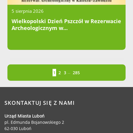
5 sierpnia 2026
Wielkopolski Dzień Pszczół w Rezerwacie
Archeologicznym w...
Strona
Strona
Strona
Strona
Strona
1
2
3
285
...
SKONTAKTUJ SIĘ Z NAMI
Urząd Miasta Luboń
pl. Edmunda Bojanowskiego 2
62-030 Luboń