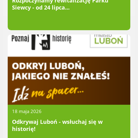
Rozpoczynamy rewitalizację Parku
Siewcy - od 24 lipca...
Urząd statystyczny w Poznaniu
Instytut Rozwoju Wsi i Rolnictwa
Polskiej Akademii Nauk
Instytut Skrzynki
Wielkopolski Park Narodowy
Muzeum Narodowe Rolnictwa i
Przemysłu Rolno-Spożywczego w
Szreniawie
PTTK
Urząd Skarbowy
Państwowe Gospodarstwo Wodne
Wody Polskie
18 maja 2026
Odkrywaj Luboń - wsłuchaj się w
KONTAKT
historię!