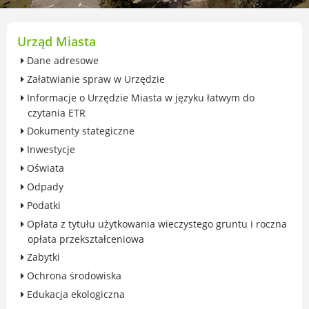
przekształceniowa
Urząd Miasta Luboń
Zabytki
Urząd Miasta
Ochrona środowiska
Dane adresowe
Edukacja ekologiczna
Załatwianie spraw w Urzędzie
SZYKUJ SIĘ NA ZMIANY KLIMATU
Informacje o Urzędzie Miasta w języku łatwym do
Komunikacja miejska
czytania ETR
Rolnictwo
Dokumenty stategiczne
Zwierzęta
Inwestycje
Organizacje pozarządowe
Oświata
Centrum Organizacji Pozarządowych
Odpady
Karty honorowane w Luboniu
Podatki
Duża Rodzina
Opłata z tytułu użytkowania wieczystego gruntu i roczna
Konsultacje społeczne i ewaluacje
opłata przekształceniowa
Luboński Budżet Obywatelski
Zabytki
Konkursy miejskie
Ochrona środowiska
Fundusze UE i krajowe
Edukacja ekologiczna
GKRPA/Centrum Wsparcia i Pomocy