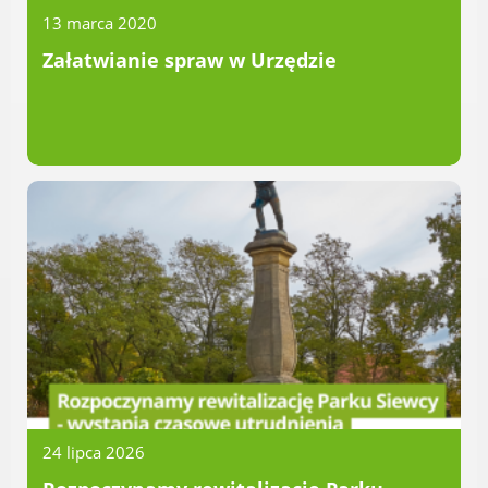
Radni Rady Miasta Luboń
13 marca 2020
Sesja Rady Miasta
Załatwianie spraw w Urzędzie
Harmonogram dyżurów radnych
Komisje Rady Miasta Luboń
Terminarz spotkań komisji
Uchwały Rady Miasta Luboń
Młodzieżowa Rada Miasta Luboń
Rada Gospodarcza
POZOSTAŁE
Państwowy Fundusz Rehabilitacji Osób
Niepełnosprawnych
Zakład Ubezpieczeń Społecznych
24 lipca 2026
Poznańska Lokalna Organizacja
Turystyczna