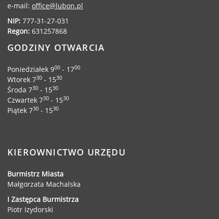
e-mail:
office@lubon.pl
NIP:
777-31-27-031
Regon:
631257868
GODZINY OTWARCIA
00
00
Poniedziałek 9
- 17
30
30
Wtorek 7
- 15
30
30
Środa 7
- 15
30
30
Czwartek 7
- 15
30
30
Piątek 7
- 15
KIEROWNICTWO URZĘDU
Burmistrz Miasta
Małgorzata Machalska
I Zastępca Burmistrza
Piotr Izydorski