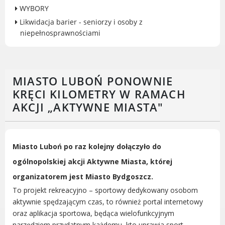
WYBORY
Gry miejskie
Likwidacja barier - seniorzy i osoby z
Kultura
niepełnosprawnościami
Komenda Straży Miejskiej Miasta
Luboń
Komisariat Policji w Luboniu
MIASTO LUBOŃ PONOWNIE
LOSiR
KRĘCI KILOMETRY W RAMACH
Serwisy mapowe
AKCJI „AKTYWNE MIASTA"
Informator Miasta Luboń
Ogłoszenia o pracę
Plaża Miejska przy ul. Rzecznej w
Luboniu
Miasto Luboń po raz kolejny dołączyło do
ogólnopolskiej akcji Aktywne Miasta, której
organizatorem jest Miasto Bydgoszcz.
To projekt rekreacyjno – sportowy dedykowany osobom
RADA MIASTA LUBOŃ
aktywnie spędzającym czas, to również portal internetowy
oraz aplikacja sportowa, będąca wielofunkcyjnym
Portal Mieszkańca. Aktualne informacje
narzędziem przydatnym każdemu, kto uprawia sport.