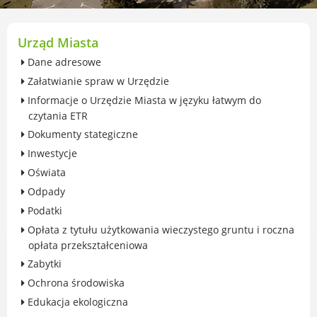
przekształceniowa
Urząd Miasta Luboń
Zabytki
Urząd Miasta
Ochrona środowiska
Dane adresowe
Edukacja ekologiczna
Załatwianie spraw w Urzędzie
SZYKUJ SIĘ NA ZMIANY KLIMATU
Informacje o Urzędzie Miasta w języku łatwym do
Komunikacja miejska
czytania ETR
Rolnictwo
Dokumenty stategiczne
Zwierzęta
Inwestycje
Organizacje pozarządowe
Oświata
Centrum Organizacji Pozarządowych
Odpady
Karty honorowane w Luboniu
Podatki
Duża Rodzina
Opłata z tytułu użytkowania wieczystego gruntu i roczna
Konsultacje społeczne i ewaluacje
opłata przekształceniowa
Luboński Budżet Obywatelski
Zabytki
Konkursy miejskie
Ochrona środowiska
Fundusze UE i krajowe
Edukacja ekologiczna
GKRPA/Centrum Wsparcia i Pomocy