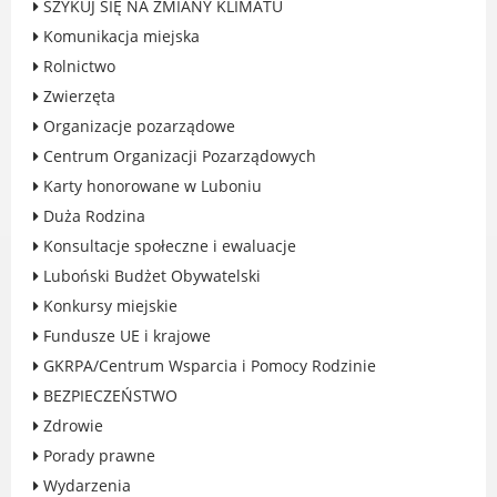
SZYKUJ SIĘ NA ZMIANY KLIMATU
Rodzinie
Komunikacja miejska
BEZPIECZEŃSTWO
Rolnictwo
Zdrowie
Zwierzęta
Porady prawne
Organizacje pozarządowe
Wydarzenia
Centrum Organizacji Pozarządowych
WYBORY
Karty honorowane w Luboniu
Likwidacja barier - seniorzy i osoby z
Duża Rodzina
niepełnosprawnościami
Konsultacje społeczne i ewaluacje
Luboński Budżet Obywatelski
Konkursy miejskie
Fundusze UE i krajowe
MIASTO LUBOŃ
GKRPA/Centrum Wsparcia i Pomocy Rodzinie
Władze Miasta
BEZPIECZEŃSTWO
O mieście
Zdrowie
Luboński Szlak Architektury
Porady prawne
Przemysłowej
Wydarzenia
Śladami historii Lubonia