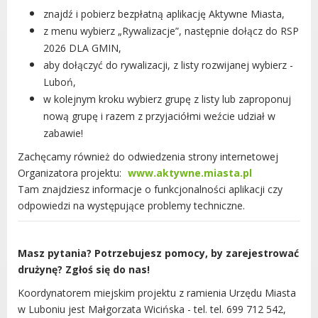
Dane adresowe, wydziały i sprawy
znajdź i pobierz bezpłatną aplikację Aktywne Miasta,
z menu wybierz „Rywalizacje”, następnie dołącz do RSP
2026 DLA GMIN,
aby dołączyć do rywalizacji, z listy rozwijanej wybierz -
Luboń,
w kolejnym kroku wybierz grupę z listy lub zaproponuj
nową grupę i razem z przyjaciółmi weźcie udział w
zabawie!
Zachęcamy również do odwiedzenia strony internetowej
Organizatora projektu:
www.aktywne.miasta.pl
Tam znajdziesz informacje o funkcjonalności aplikacji czy
odpowiedzi na występujące problemy techniczne.
Masz pytania? Potrzebujesz pomocy, by zarejestrować
drużynę? Zgłoś się do nas!
Koordynatorem miejskim projektu z ramienia Urzędu Miasta
w Luboniu jest Małgorzata Wicińska - tel. tel. 699 712 542,