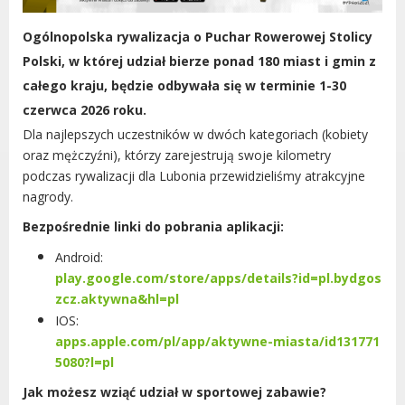
Urząd statystyczny w Poznaniu
Ogólnopolska rywalizacja o Puchar Rowerowej Stolicy
Instytut Rozwoju Wsi i Rolnictwa
Polski, w której udział bierze ponad 180 miast i gmin z
Polskiej Akademii Nauk
całego kraju, będzie odbywała się w terminie 1-30
Instytut Skrzynki
czerwca 2026 roku.
Wielkopolski Park Narodowy
Dla najlepszych uczestników w dwóch kategoriach (kobiety
Muzeum Narodowe Rolnictwa i
oraz mężczyźni), którzy zarejestrują swoje kilometry
Przemysłu Rolno-Spożywczego w
podczas rywalizacji dla Lubonia przewidzieliśmy atrakcyjne
Szreniawie
nagrody.
PTTK
Bezpośrednie linki do pobrania aplikacji:
Urząd Skarbowy
Państwowe Gospodarstwo Wodne
Android:
Wody Polskie
play.google.com/store/apps/details?id=pl.bydgos
zcz.aktywna&hl=pl
IOS:
apps.apple.com/pl/app/aktywne-miasta/id131771
5080?l=pl
KONTAKT
Jak możesz wziąć udział w sportowej zabawie?