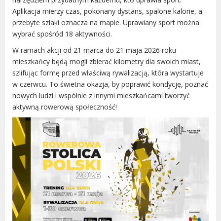
Radni Rady Miasta Luboń
Aplikacja mierzy czas, pokonany dystans, spalone kalorie, a
Sesja Rady Miasta
przebyte szlaki oznacza na mapie. Uprawiany sport można
Harmonogram dyżurów radnych
wybrać spośród 18 aktywności.
Komisje Rady Miasta Luboń
W ramach akcji od 21 marca do 21 maja 2026 roku
Terminarz spotkań komisji
mieszkańcy będą mogli zbierać kilometry dla swoich miast,
Uchwały Rady Miasta Luboń
szlifując formę przed właściwą rywalizacją, która wystartuje
w czerwcu. To świetna okazja, by poprawić kondycję, poznać
Młodzieżowa Rada Miasta Luboń
nowych ludzi i wspólnie z innymi mieszkańcami tworzyć
Rada Gospodarcza
aktywną rowerową społeczność!
POZOSTAŁE
Państwowy Fundusz Rehabilitacji Osób
Niepełnosprawnych
Zakład Ubezpieczeń Społecznych
Poznańska Lokalna Organizacja
Turystyczna