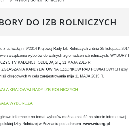
Rada Gospodarcza
rwisy mapowe
formator Miasta Luboń
BORY DO IZB ROLNICZYCH
łoszenia o pracę
aża Miejska przy ul. Rzecznej
Luboniu
e z uchwałą nr 9/2014 Krajowej Rady Izb Rolniczych z dnia 25 listopada 2014
awie zarządzenia wyborów do walnych zgromadzeń izb rolniczych, WYBORY
CZYCH V KADENCJI ODBĘDĄ SIĘ 31 MAJA 2015 R.
n ZGŁASZANIA KANDYDATÓW NA CZŁONKÓW RAD POWIATOWYCH izby ro
isji okręgowych w celu zarejestrowania mija 11 MAJA 2015 R.
AŁA KRAJOWEJ RADY IZB ROLNICZYCH
AŁA WYBORCZA
ółowe informacje na temat wyborów można znaleźć na stronie internetowej
polskiej Izby Rolniczej w Poznaniu pod adresem:
www.wir.org.pl