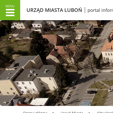
MENU
URZĄD MIASTA LUBOŃ
portal info
URZĄD MIASTA
MIAS
Dane adresowe
Wł
Załatwianie spraw w Urzędzie
O 
Informacje o Urzędzie Miasta
Lu
w języku łatwym do czytania
Pr
ETR
Śl
Dokumenty stategiczne
Gr
Inwestycje
Ku
Oświata
Ko
Odpady
Mi
Podatki
Ko
Urząd Miasta Luboń
Opłata z tytułu użytkowania
LO
Strona główna
Urząd Miasta
Aktualnoś