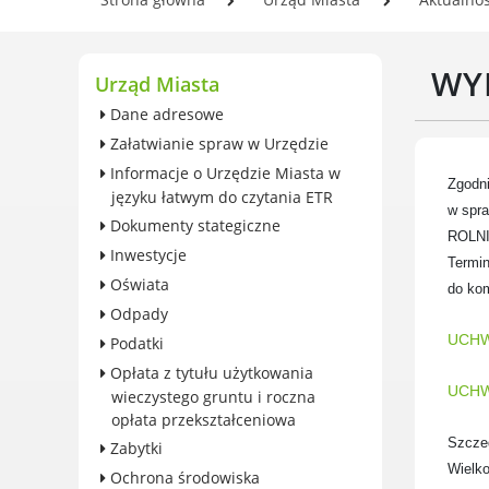
wieczystego gruntu i roczna
Se
opłata przekształceniowa
In
Zabytki
WY
Og
Urząd Miasta
Ochrona środowiska
Pl
Dane adresowe
Edukacja ekologiczna
w 
Załatwianie spraw w Urzędzie
SZYKUJ SIĘ NA ZMIANY
Informacje o Urzędzie Miasta w
KLIMATU
Zgodni
języku łatwym do czytania ETR
Komunikacja miejska
w spr
Dokumenty stategiczne
Rolnictwo
ROLNI
Inwestycje
Zwierzęta
Termi
Oświata
do kom
Organizacje pozarządowe
Odpady
Centrum Organizacji
UCHW
Podatki
Pozarządowych
Opłata z tytułu użytkowania
Karty honorowane w Luboniu
UCHW
wieczystego gruntu i roczna
Duża Rodzina
opłata przekształceniowa
Konsultacje społeczne i
Szczeg
Zabytki
ewaluacje
Wielko
Ochrona środowiska
Luboński Budżet Obywatelski