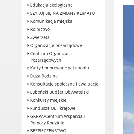
Edukacja ekologiczna
Konkursy miejskie
SZYKUJ SIĘ NA ZMIANY KLIMATU
Fundusze UE i krajowe
Komunikacja miejska
GKRPA/Centrum Wsparcia i
Rolnictwo
Pomocy Rodzinie
Zwierzęta
BEZPIECZEŃSTWO
Organizacje pozarządowe
Zdrowie
Centrum Organizacji
Porady prawne
Pozarządowych
Wydarzenia
Karty honorowane w Luboniu
WYBORY
Duża Rodzina
Likwidacja barier - seniorzy i
Konsultacje społeczne i ewaluacje
osoby z
Luboński Budżet Obywatelski
niepełnosprawnościami
Konkursy miejskie
Fundusze UE i krajowe
GKRPA/Centrum Wsparcia i
Pomocy Rodzinie
KONTAKT
BEZPIECZEŃSTWO