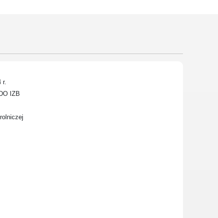
Wielkopolski Park Narodowy
Muzeum Narodowe Rolnictwa
i Przemysłu Rolno-
Spożywczego w Szreniawie
PTTK
Urząd Skarbowy
 r.
Państwowe Gospodarstwo
Wodne Wody Polskie
 DO IZB
lniczej