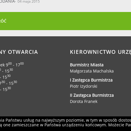
ODANIA
04 maja 2015
RÓĆ
NY OTWARCIA
KIEROWNICTWO URZ
00
00
łek 9
- 17
Burmistrz Miasta
0
30
- 15
Małgorzata Machalska
30
- 15
I Zastępca Burmistrza
30
30
7
- 15
Piotr Izydorski
30
- 15
II Zastępca Burmistrza
Dorota Franek
enia Państwu usług na najwyższym poziomie, w tym w sposób dosto
ędą one zamieszczane w Państwa urządzeniu końcowym. Możecie P
Projekt i wykonanie:
Logonet Sp. z o.o.