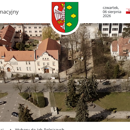
czwartek,
rmacyjny
06 sierpnia
2026
TO LUBOŃ
RADA MIASTA LUB
adze Miasta
Portal Mieszkańca. A
informacje
mieście
Radni Rady Miasta L
boński Szlak Architektury
zemysłowej
Sesja Rady Miasta
adami historii Lubonia
Harmonogram dyżur
radnych
y miejskie
Komisje Rady Miasta
ltura
Terminarz spotkań ko
menda Straży Miejskiej
asta Luboń
Uchwały Rady Miasta
misariat Policji w Luboniu
Młodzieżowa Rada Mi
Luboń
SiR
ci
Wybory do Izb Rolniczych