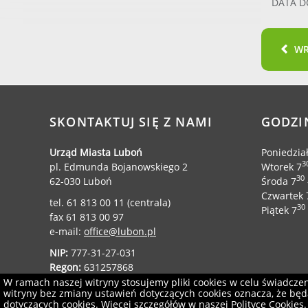
DATA D
W
SKONTAKTUJ SIĘ Z NAMI
GODZI
Urząd Miasta Luboń
Poniedzia
3
pl. Edmunda Bojanowskiego 2
Wtorek 7
30
62-030 Luboń
Środa 7
Czwartek 
tel. 61 813 00 11 (centrala)
30
Piątek 7
fax 61 813 00 97
e-mail:
office@lubon.pl
NIP:
777-31-27-031
Regon:
631257868
W ramach naszej witryny stosujemy pliki cookies w celu świadcz
witryny bez zmiany ustawień dotyczących cookies oznacza, że b
dotyczących cookies. Więcej szczegółów w naszej
Polityce Cookies
.