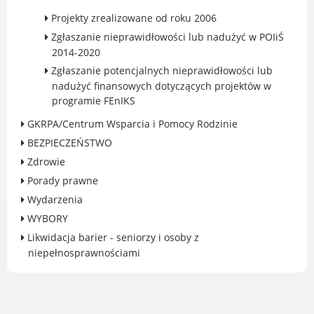
Projekty zrealizowane od roku 2006
Gry miejskie
Zgłaszanie nieprawidłowości lub nadużyć w POIiŚ
Kultura
2014-2020
Komenda Straży Miejskiej Miasta
Zgłaszanie potencjalnych nieprawidłowości lub
Luboń
nadużyć finansowych dotyczących projektów w
Komisariat Policji w Luboniu
programie FEnIKS
LOSiR
GKRPA/Centrum Wsparcia i Pomocy Rodzinie
Serwisy mapowe
BEZPIECZEŃSTWO
Informator Miasta Luboń
Zdrowie
Ogłoszenia o pracę
Porady prawne
Plaża Miejska przy ul. Rzecznej w
Wydarzenia
Luboniu
WYBORY
Likwidacja barier - seniorzy i osoby z
niepełnosprawnościami
RADA MIASTA LUBOŃ
Portal Mieszkańca. Aktualne informacje