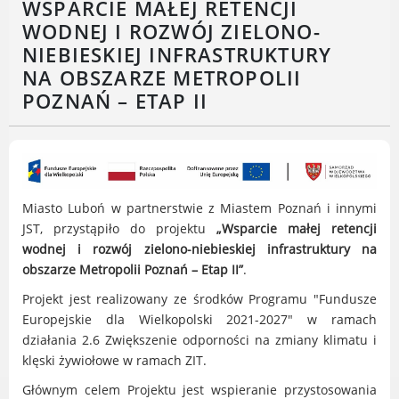
WSPARCIE MAŁEJ RETENCJI
Radni Rady Miasta Luboń
WODNEJ I ROZWÓJ ZIELONO-
Sesja Rady Miasta
NIEBIESKIEJ INFRASTRUKTURY
Harmonogram dyżurów radnych
NA OBSZARZE METROPOLII
Komisje Rady Miasta Luboń
POZNAŃ – ETAP II
Terminarz spotkań komisji
Uchwały Rady Miasta Luboń
Młodzieżowa Rada Miasta Luboń
Rada Gospodarcza
Miasto Luboń w partnerstwie z Miastem Poznań i innymi
JST, przystąpiło do projektu
„Wsparcie małej retencji
wodnej i rozwój zielono-niebieskiej infrastruktury na
obszarze Metropolii Poznań – Etap II”
.
POZOSTAŁE
Projekt jest realizowany ze środków Programu "Fundusze
Państwowy Fundusz Rehabilitacji Osób
Europejskie dla Wielkopolski 2021-2027" w ramach
Niepełnosprawnych
działania 2.6 Zwiększenie odporności na zmiany klimatu i
Zakład Ubezpieczeń Społecznych
klęski żywiołowe w ramach ZIT.
Poznańska Lokalna Organizacja
Głównym celem Projektu jest wspieranie przystosowania
Turystyczna