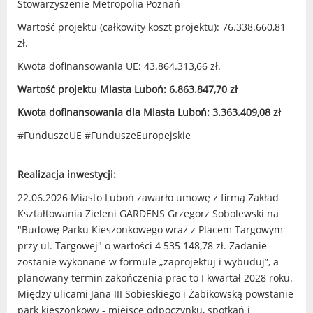
Stowarzyszenie Metropolia Poznań
Wartość projektu (całkowity koszt projektu): 76.338.660,81
zł.
Kwota dofinansowania UE: 43.864.313,66 zł.
Wartość projektu Miasta Luboń: 6.863.847,70 zł
Kwota dofinansowania dla Miasta Luboń: 3.363.409,08 zł
#FunduszeUE #FunduszeEuropejskie
Realizacja inwestycji:
22.06.2026 Miasto Luboń zawarło umowę z firmą Zakład
Kształtowania Zieleni GARDENS Grzegorz Sobolewski na
"Budowę Parku Kieszonkowego wraz z Placem Targowym
przy ul. Targowej" o wartości 4 535 148,78 zł. Zadanie
zostanie wykonane w formule „zaprojektuj i wybuduj”, a
planowany termin zakończenia prac to I kwartał 2028 roku.
Między ulicami Jana III Sobieskiego i Żabikowską powstanie
park kieszonkowy - miejsce odpoczynku, spotkań i