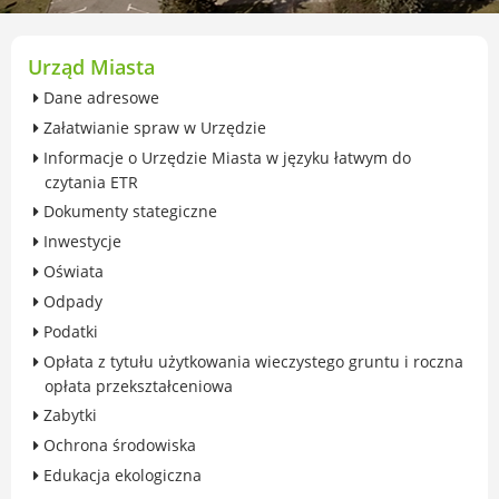
przekształceniowa
Urząd Miasta Luboń
Zabytki
Urząd Miasta
Ochrona środowiska
Dane adresowe
Edukacja ekologiczna
Załatwianie spraw w Urzędzie
SZYKUJ SIĘ NA ZMIANY KLIMATU
Informacje o Urzędzie Miasta w języku łatwym do
Komunikacja miejska
czytania ETR
Rolnictwo
Dokumenty stategiczne
Zwierzęta
Inwestycje
Organizacje pozarządowe
Oświata
Centrum Organizacji Pozarządowych
Odpady
Karty honorowane w Luboniu
Podatki
Duża Rodzina
Opłata z tytułu użytkowania wieczystego gruntu i roczna
Konsultacje społeczne i ewaluacje
opłata przekształceniowa
Luboński Budżet Obywatelski
Zabytki
Konkursy miejskie
Ochrona środowiska
Fundusze UE i krajowe
Edukacja ekologiczna
GKRPA/Centrum Wsparcia i Pomocy