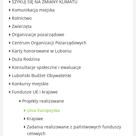
SZYKUJ SIĘ NA ZMIANY KLIMATU
Rodzinie
Komunikacja miejska
BEZPIECZEŃSTWO
Rolnictwo
Zdrowie
Zwierzęta
Porady prawne
Organizacje pozarządowe
Wydarzenia
Centrum Organizacji Pozarządowych
WYBORY
Karty honorowane w Luboniu
Likwidacja barier - seniorzy i osoby z
Duża Rodzina
niepełnosprawnościami
Konsultacje społeczne i ewaluacje
Luboński Budżet Obywatelski
Konkursy miejskie
Fundusze UE i krajowe
MIASTO LUBOŃ
Projekty realizowane
Władze Miasta
Unia Europejska
O mieście
Krajowe
Luboński Szlak Architektury
Zadania realizowane z państwowych funduszy
Przemysłowej
celowych
Śladami historii Lubonia