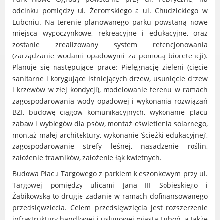
Dane adresowe, wydziały i sprawy
odcinku pomiędzy ul. Żeromskiego a ul. Chudzickiego w
Luboniu. Na terenie planowanego parku powstaną nowe
miejsca wypoczynkowe, rekreacyjne i edukacyjne, oraz
zostanie zrealizowany system retencjonowania
(zarządzanie wodami opadowymi za pomocą bioretencji).
Planuje się następujące prace: Pielęgnację zieleni (cięcie
sanitarne i korygujące istniejących drzew, usunięcie drzew
i krzewów w złej kondycji), modelowanie terenu w ramach
zagospodarowania wody opadowej i wykonania rozwiązań
BZI, budowę ciągów komunikacyjnych, wykonanie placu
zabaw i wybiegów dla psów, montaż oświetlenia solarnego,
montaż małej architektury, wykonanie ‘ścieżki edukacyjnej’,
zagospodarowanie strefy leśnej, nasadzenie roślin,
założenie trawników, założenie łąk kwietnych.
Budowa Placu Targowego z parkiem kieszonkowym przy ul.
Targowej pomiędzy ulicami Jana III Sobieskiego i
Żabikowską to drugie zadanie w ramach dofinansowanego
przedsięwziecia. Celem przedsięwzięcia jest rozszerzenie
infrastruktury handlowej i usługowej miasta Luboń, a także