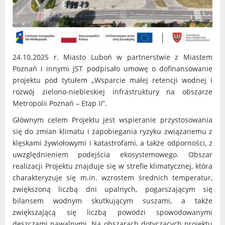
24.10.2025 r. Miasto Luboń w partnerstwie z Miastem
Poznań i innymi JST podpisało umowę o dofinansowanie
projektu pod tytułem „Wsparcie małej retencji wodnej i
rozwój zielono-niebieskiej infrastruktury na obszarze
Metropolii Poznań – Etap II”.
Głównym celem Projektu jest wspieranie przystosowania
się do zmian klimatu i zapobiegania ryzyku związanemu z
klęskami żywiołowymi i katastrofami, a także odporności, z
uwzględnieniem podejścia ekosystemowego. Obszar
realizacji Projektu znajduje się w strefie klimatycznej, która
charakteryzuje się m.in. wzrostem średnich temperatur,
zwiększoną liczbą dni upalnych, pogarszającym się
bilansem wodnym skutkującym suszami, a także
zwiększającą się liczbą powodzi spowodowanymi
deszczami nawalnymi. Na obszarach dotyczących projektu