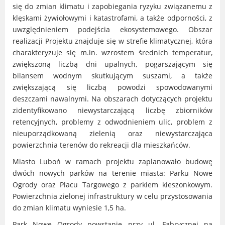
się do zmian klimatu i zapobiegania ryzyku związanemu z
Urząd statystyczny w Poznaniu
klęskami żywiołowymi i katastrofami, a także odporności, z
Instytut Rozwoju Wsi i Rolnictwa
uwzględnieniem podejścia ekosystemowego. Obszar
Polskiej Akademii Nauk
realizacji Projektu znajduje się w strefie klimatycznej, która
Instytut Skrzynki
charakteryzuje się m.in. wzrostem średnich temperatur,
zwiększoną liczbą dni upalnych, pogarszającym się
Wielkopolski Park Narodowy
bilansem wodnym skutkującym suszami, a także
Muzeum Narodowe Rolnictwa i
zwiększającą się liczbą powodzi spowodowanymi
Przemysłu Rolno-Spożywczego w
deszczami nawalnymi. Na obszarach dotyczących projektu
Szreniawie
zidentyfikowano niewystarczającą liczbę zbiorników
PTTK
retencyjnych, problemy z odwodnieniem ulic, problem z
Urząd Skarbowy
nieuporządkowaną zielenią oraz niewystarczająca
Państwowe Gospodarstwo Wodne
powierzchnia terenów do rekreacji dla mieszkańców.
Wody Polskie
Miasto Luboń w ramach projektu zaplanowało budowę
dwóch nowych parków na terenie miasta: Parku Nowe
Ogrody oraz Placu Targowego z parkiem kieszonkowym.
Powierzchnia zielonej infrastruktury w celu przystosowania
KONTAKT
do zmian klimatu wyniesie 1,5 ha.
Park Nowe Ogrody powstanie przy ul. Fabrycznej na