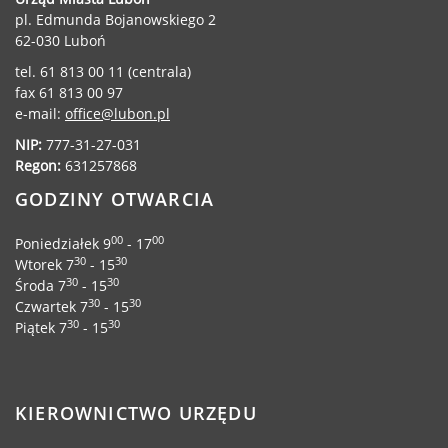
pl. Edmunda Bojanowskiego 2
62-030 Luboń
tel. 61 813 00 11 (centrala)
fax 61 813 00 97
e-mail:
office@lubon.pl
NIP:
777-31-27-031
Regon:
631257868
GODZINY OTWARCIA
00
00
Poniedziałek 9
- 17
30
30
Wtorek 7
- 15
30
30
Środa 7
- 15
30
30
Czwartek 7
- 15
30
30
Piątek 7
- 15
KIEROWNICTWO URZĘDU