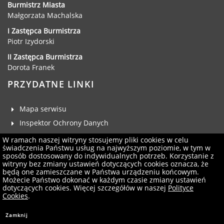
Burmistrz Miasta
Małgorzata Machalska
I Zastępca Burmistrza
Piotr Izydorski
II Zastępca Burmistrza
Dorota Franek
PRZYDATNE LINKI
Mapa serwisu
Inspektor Ochrony Danych
Deklaracja dostępności
W ramach naszej witryny stosujemy pliki cookies w celu
świadczenia Państwu usług na najwyższym poziomie, w tym w
Klauzula RODO
sposób dostosowany do indywidualnych potrzeb. Korzystanie z
witryny bez zmiany ustawień dotyczących cookies oznacza, że
Zgłoś uwagi
będą one zamieszczane w Państwa urządzeniu końcowym.
Administrator serwisu
Możecie Państwo dokonać w każdym czasie zmiany ustawień
dotyczących cookies. Więcej szczegółów w naszej
Polityce
Newsletter
Cookies
.
Projekt i wykonanie:
Logonet Sp. z o.o.
Zamknij