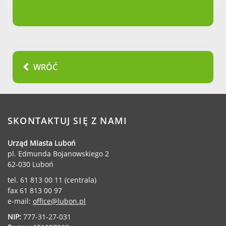
Urząd statystyczny w Poznaniu
Instytut Rozwoju Wsi i Rolnictwa
Polskiej Akademii Nauk
Instytut Skrzynki
Wielkopolski Park Narodowy
WRÓĆ
Muzeum Narodowe Rolnictwa i
Przemysłu Rolno-Spożywczego w
Szreniawie
PTTK
SKONTAKTUJ SIĘ Z NAMI
Urząd Skarbowy
Państwowe Gospodarstwo Wodne
Urząd Miasta Luboń
Wody Polskie
pl. Edmunda Bojanowskiego 2
62-030 Luboń
tel. 61 813 00 11 (centrala)
fax 61 813 00 97
e-mail:
office@lubon.pl
KONTAKT
NIP:
777-31-27-031