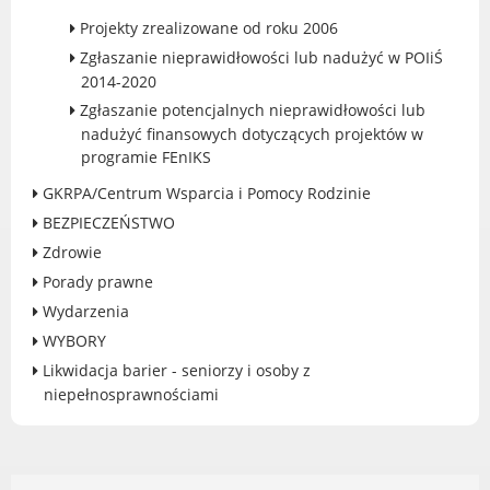
Projekty zrealizowane od roku 2006
Gry miejskie
Zgłaszanie nieprawidłowości lub nadużyć w POIiŚ
Kultura
2014-2020
Komenda Straży Miejskiej Miasta
Zgłaszanie potencjalnych nieprawidłowości lub
Luboń
nadużyć finansowych dotyczących projektów w
Komisariat Policji w Luboniu
programie FEnIKS
LOSiR
GKRPA/Centrum Wsparcia i Pomocy Rodzinie
Serwisy mapowe
BEZPIECZEŃSTWO
Informator Miasta Luboń
Zdrowie
Ogłoszenia o pracę
Porady prawne
Plaża Miejska przy ul. Rzecznej w
Wydarzenia
Luboniu
WYBORY
Likwidacja barier - seniorzy i osoby z
niepełnosprawnościami
RADA MIASTA LUBOŃ
Portal Mieszkańca. Aktualne informacje