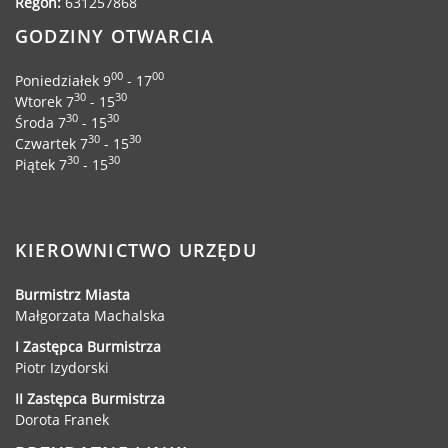
Dane adresowe, wydziały i sprawy
Regon:
631257868
GODZINY OTWARCIA
00
00
Poniedziałek 9
- 17
30
30
Wtorek 7
- 15
30
30
Środa 7
- 15
30
30
Czwartek 7
- 15
30
30
Piątek 7
- 15
KIEROWNICTWO URZĘDU
Burmistrz Miasta
Małgorzata Machalska
I Zastępca Burmistrza
Piotr Izydorski
II Zastępca Burmistrza
Dorota Franek