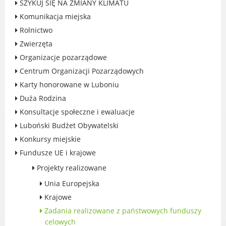
SZYKUJ SIĘ NA ZMIANY KLIMATU
Rodzinie
Komunikacja miejska
BEZPIECZEŃSTWO
Rolnictwo
Zdrowie
Zwierzęta
Porady prawne
Organizacje pozarządowe
Wydarzenia
Centrum Organizacji Pozarządowych
WYBORY
Karty honorowane w Luboniu
Likwidacja barier - seniorzy i osoby z
Duża Rodzina
niepełnosprawnościami
Konsultacje społeczne i ewaluacje
Luboński Budżet Obywatelski
Konkursy miejskie
Fundusze UE i krajowe
MIASTO LUBOŃ
Projekty realizowane
Władze Miasta
Unia Europejska
O mieście
Krajowe
Luboński Szlak Architektury
Zadania realizowane z państwowych funduszy
Przemysłowej
celowych
Śladami historii Lubonia