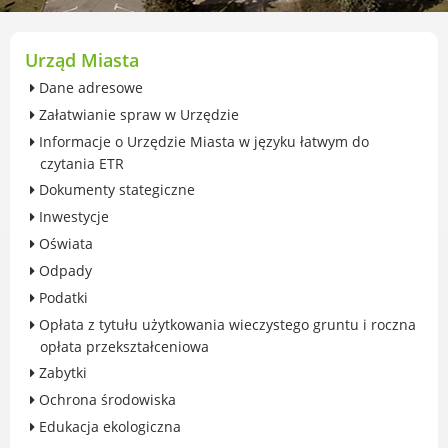
przekształceniowa
Urząd Miasta Luboń
Zabytki
Urząd Miasta
Ochrona środowiska
Dane adresowe
Edukacja ekologiczna
Załatwianie spraw w Urzędzie
SZYKUJ SIĘ NA ZMIANY KLIMATU
Informacje o Urzędzie Miasta w języku łatwym do
Komunikacja miejska
czytania ETR
Rolnictwo
Dokumenty stategiczne
Zwierzęta
Inwestycje
Organizacje pozarządowe
Oświata
Centrum Organizacji Pozarządowych
Odpady
Karty honorowane w Luboniu
Podatki
Duża Rodzina
Opłata z tytułu użytkowania wieczystego gruntu i roczna
Konsultacje społeczne i ewaluacje
opłata przekształceniowa
Luboński Budżet Obywatelski
Zabytki
Konkursy miejskie
Ochrona środowiska
Fundusze UE i krajowe
Edukacja ekologiczna
GKRPA/Centrum Wsparcia i Pomocy