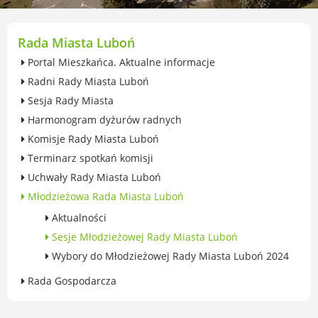
przekształceniowa
Urząd Miasta Luboń
Zabytki
Rada Miasta Luboń
Ochrona środowiska
Portal Mieszkańca. Aktualne informacje
Edukacja ekologiczna
Radni Rady Miasta Luboń
SZYKUJ SIĘ NA ZMIANY KLIMATU
Sesja Rady Miasta
Komunikacja miejska
Harmonogram dyżurów radnych
Rolnictwo
Komisje Rady Miasta Luboń
Zwierzęta
Terminarz spotkań komisji
Organizacje pozarządowe
Uchwały Rady Miasta Luboń
Centrum Organizacji Pozarządowych
Młodzieżowa Rada Miasta Luboń
Karty honorowane w Luboniu
Duża Rodzina
Aktualności
Konsultacje społeczne i ewaluacje
Sesje Młodzieżowej Rady Miasta Luboń
Luboński Budżet Obywatelski
Wybory do Młodzieżowej Rady Miasta Luboń 2024
Konkursy miejskie
Rada Gospodarcza
Fundusze UE i krajowe
GKRPA/Centrum Wsparcia i Pomocy