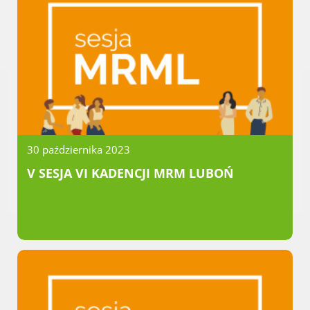
Urząd statystyczny w Poznaniu
Instytut Rozwoju Wsi i Rolnictwa
Polskiej Akademii Nauk
Instytut Skrzynki
Wielkopolski Park Narodowy
Muzeum Narodowe Rolnictwa i
Przemysłu Rolno-Spożywczego w
Szreniawie
30 października 2023
PTTK
V SESJA VI KADENCJI MRM LUBOŃ
Urząd Skarbowy
Państwowe Gospodarstwo Wodne
Wody Polskie
KONTAKT