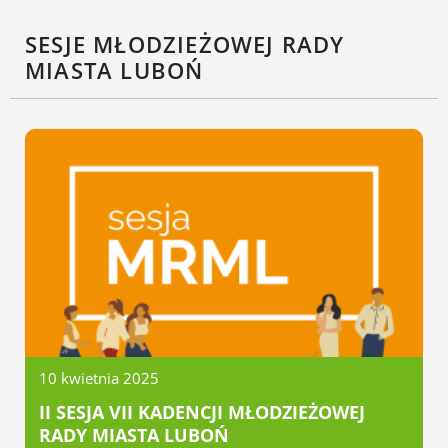
Rodzinie
SESJE MŁODZIEŻOWEJ RADY
BEZPIECZEŃSTWO
MIASTA LUBOŃ
Zdrowie
Porady prawne
Wydarzenia
WYBORY
Likwidacja barier - seniorzy i osoby z
niepełnosprawnościami
MIASTO LUBOŃ
Władze Miasta
O mieście
10 kwietnia 2025
Luboński Szlak Architektury
II SESJA VII KADENCJI MŁODZIEŻOWEJ
Przemysłowej
RADY MIASTA LUBOŃ
Śladami historii Lubonia