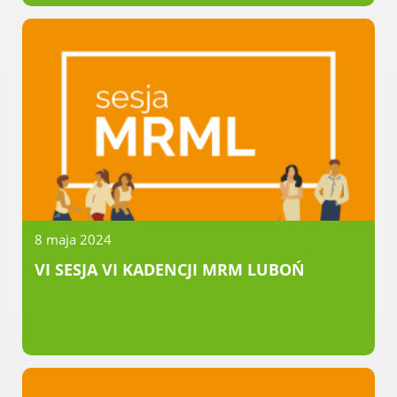
Radni Rady Miasta Luboń
Sesja Rady Miasta
Harmonogram dyżurów radnych
Komisje Rady Miasta Luboń
Terminarz spotkań komisji
Uchwały Rady Miasta Luboń
Młodzieżowa Rada Miasta Luboń
Rada Gospodarcza
8 maja 2024
VI SESJA VI KADENCJI MRM LUBOŃ
POZOSTAŁE
Państwowy Fundusz Rehabilitacji Osób
Niepełnosprawnych
Zakład Ubezpieczeń Społecznych
Poznańska Lokalna Organizacja
Turystyczna