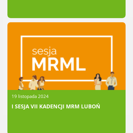
Gry miejskie
Kultura
Komenda Straży Miejskiej Miasta
Luboń
Komisariat Policji w Luboniu
LOSiR
Serwisy mapowe
Informator Miasta Luboń
Ogłoszenia o pracę
Plaża Miejska przy ul. Rzecznej w
Luboniu
19 listopada 2024
I SESJA VII KADENCJI MRM LUBOŃ
RADA MIASTA LUBOŃ
Portal Mieszkańca. Aktualne informacje