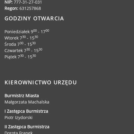
NIP:
777-31-27-031
Regon:
631257868
GODZINY OTWARCIA
00
00
Poniedziałek 9
- 17
30
30
Wtorek 7
- 15
30
30
Środa 7
- 15
30
30
Czwartek 7
- 15
30
30
Piątek 7
- 15
KIEROWNICTWO URZĘDU
Burmistrz Miasta
Małgorzata Machalska
I Zastępca Burmistrza
Piotr Izydorski
II Zastępca Burmistrza
Dorota Franek