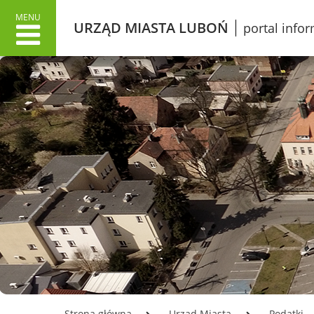
MENU
URZĄD MIASTA LUBOŃ
portal info
URZĄD MIASTA
MIAS
Dane adresowe
Wł
Załatwianie spraw w Urzędzie
O 
Informacje o Urzędzie Miasta
Lu
w języku łatwym do czytania
Pr
ETR
Śl
Dokumenty stategiczne
Gr
Inwestycje
Ku
Oświata
Ko
Odpady
Mi
Podatki
Ko
Urząd Miasta Luboń
Opłata z tytułu użytkowania
LO
Strona główna
Urząd Miasta
Podatki