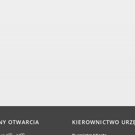
NY OTWARCIA
KIEROWNICTWO URZ
00
00