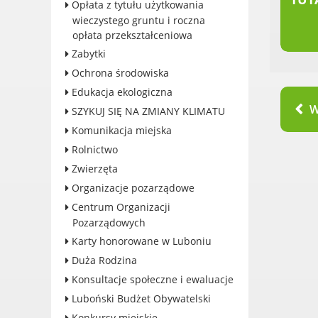
Opłata z tytułu użytkowania
Konkursy miejskie
wieczystego gruntu i roczna
opłata przekształceniowa
Fundusze UE i krajowe
Zabytki
GKRPA/Centrum Wsparcia i
Pomocy Rodzinie
Ochrona środowiska
BEZPIECZEŃSTWO
Edukacja ekologiczna
W
Zdrowie
SZYKUJ SIĘ NA ZMIANY KLIMATU
Porady prawne
Komunikacja miejska
Wydarzenia
Rolnictwo
WYBORY
Zwierzęta
Likwidacja barier - seniorzy i
Organizacje pozarządowe
osoby z
Centrum Organizacji
niepełnosprawnościami
Pozarządowych
Karty honorowane w Luboniu
Duża Rodzina
Konsultacje społeczne i ewaluacje
KONTAKT
Luboński Budżet Obywatelski
Konkursy miejskie