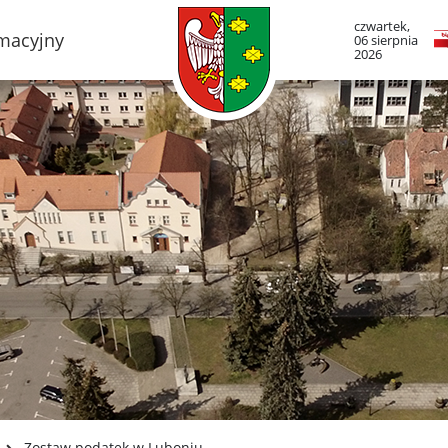
czwartek,
rmacyjny
06 sierpnia
2026
TO LUBOŃ
RADA MIASTA LUB
adze Miasta
Portal Mieszkańca. A
informacje
mieście
Radni Rady Miasta L
boński Szlak Architektury
zemysłowej
Sesja Rady Miasta
adami historii Lubonia
Harmonogram dyżur
radnych
y miejskie
Komisje Rady Miasta
ltura
Terminarz spotkań ko
menda Straży Miejskiej
asta Luboń
Uchwały Rady Miasta
misariat Policji w Luboniu
Młodzieżowa Rada Mi
Luboń
SiR
Zostaw podatek w Luboniu