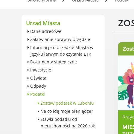
wieczystego gruntu i roczna
Se
opłata przekształceniowa
In
Zabytki
ZO
Og
Urząd Miasta
Ochrona środowiska
Pl
Dane adresowe
Edukacja ekologiczna
w 
Załatwianie spraw w Urzędzie
SZYKUJ SIĘ NA ZMIANY
Informacje o Urzędzie Miasta w
KLIMATU
języku łatwym do czytania ETR
Komunikacja miejska
Dokumenty stategiczne
Rolnictwo
Inwestycje
Zwierzęta
Oświata
Organizacje pozarządowe
Odpady
Centrum Organizacji
Podatki
Pozarządowych
Karty honorowane w Luboniu
Zostaw podatek w Luboniu
Duża Rodzina
Na co idą moje pieniądze?
8 sty
Konsultacje społeczne i
Stawki podatku od
ewaluacje
nieruchomości na 2026 rok
MIE
TUT
Luboński Budżet Obywatelski