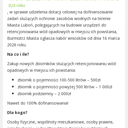
023 roku
Urząd statystyczny w Poznaniu
, w sprawie udzielenia dotacji celowej na dofinansowanie
Instytut Rozwoju Wsi i Rolnictwa
zadań służących ochronie zasobów wodnych na terenie
Polskiej Akademii Nauk
Miasta Luboń, polegających na budowie urządzeń do
Instytut Skrzynki
retencjonowania wód opadowych w miejscu ich powstania,
Wielkopolski Park Narodowy
Burmistrz Miasta ogłasza nabór wniosków od dnia 16 marca
Muzeum Narodowe Rolnictwa i
2026 roku.
Przemysłu Rolno-Spożywczego w
Na co i ile?
Szreniawie
Zakup nowych zbiorników służących retencjonowaniu wód
PTTK
opadowych w miejscu ich powstania:
Urząd Skarbowy
zbiornik o pojemności 100-500 litrów – 500zł
Państwowe Gospodarstwo Wodne
Wody Polskie
zbiornik o pojemności powyżej 500 litrów – 1 000zł
zbiornik podziemny – 2 000zł
Nawet do 100% dofinansowania!
Dla kogo?
KONTAKT
Osoby fizyczne, wspólnoty mieszkaniowe, osoby prawne,