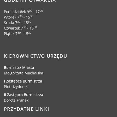
GODZINY OTWARCIA
00
00
Poniedziałek 9
- 17
30
30
Wtorek 7
- 15
30
30
Środa 7
- 15
30
30
Czwartek 7
- 15
30
30
Piątek 7
- 15
KIEROWNICTWO URZĘDU
Burmistrz Miasta
Małgorzata Machalska
I Zastępca Burmistrza
Piotr Izydorski
II Zastępca Burmistrza
Dorota Franek
PRZYDATNE LINKI