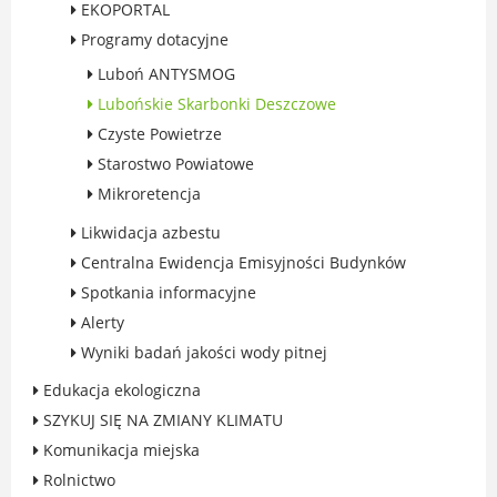
EKOPORTAL
Rodzinie
Programy dotacyjne
BEZPIECZEŃSTWO
Luboń ANTYSMOG
Zdrowie
Lubońskie Skarbonki Deszczowe
Porady prawne
Czyste Powietrze
Wydarzenia
Starostwo Powiatowe
WYBORY
Mikroretencja
Likwidacja barier - seniorzy i osoby z
niepełnosprawnościami
Likwidacja azbestu
Centralna Ewidencja Emisyjności Budynków
Spotkania informacyjne
Alerty
MIASTO LUBOŃ
Wyniki badań jakości wody pitnej
Władze Miasta
Edukacja ekologiczna
O mieście
SZYKUJ SIĘ NA ZMIANY KLIMATU
Luboński Szlak Architektury
Komunikacja miejska
Przemysłowej
Rolnictwo
Śladami historii Lubonia