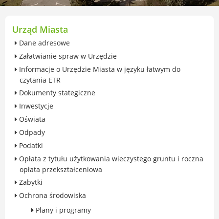
przekształceniowa
Urząd Miasta Luboń
Zabytki
Urząd Miasta
Ochrona środowiska
Dane adresowe
Edukacja ekologiczna
Załatwianie spraw w Urzędzie
SZYKUJ SIĘ NA ZMIANY KLIMATU
Informacje o Urzędzie Miasta w języku łatwym do
Komunikacja miejska
czytania ETR
Rolnictwo
Dokumenty stategiczne
Zwierzęta
Inwestycje
Organizacje pozarządowe
Oświata
Centrum Organizacji Pozarządowych
Odpady
Karty honorowane w Luboniu
Podatki
Duża Rodzina
Opłata z tytułu użytkowania wieczystego gruntu i roczna
Konsultacje społeczne i ewaluacje
opłata przekształceniowa
Luboński Budżet Obywatelski
Zabytki
Konkursy miejskie
Ochrona środowiska
Fundusze UE i krajowe
Plany i programy
GKRPA/Centrum Wsparcia i Pomocy