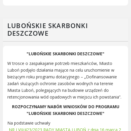
Radni Rady Miasta Luboń
Sesja Rady Miasta
Harmonogram dyżurów radnych
LUBOŃSKIE SKARBONKI
Komisje Rady Miasta Luboń
DESZCZOWE
Terminarz spotkań komisji
Uchwały Rady Miasta Luboń
Młodzieżowa Rada Miasta Luboń
"LUBOŃSKIE SKARBONKI DESZCZOWE"
Rada Gospodarcza
W trosce o zaspakajanie potrzeb mieszkańców, Miasto
Luboń podjęło działania mające na celu uruchomienie w
bieżącym roku programu dotacyjnego – „Dofinansowanie
zadań służących ochronie zasobów wodnych na terenie
Miasta Luboń, polegających na budowie urządzeń do
POZOSTAŁE
retencjonowania wód opadowych w miejscu ich powstania”.
Państwowy Fundusz Rehabilitacji Osób
ROZPOCZYNAMY NABÓR WNIOSKÓW DO PROGRAMU
Niepełnosprawnych
"LUBOŃSKIE SKARBONKI DESZCZOWE"
Zakład Ubezpieczeń Społecznych
Na podstawie uchwały
Poznańska Lokalna Organizacja
NR LVII/423/2023 RADY MIASTA LUBOŃ z dnia 16 marca 2
Turystyczna