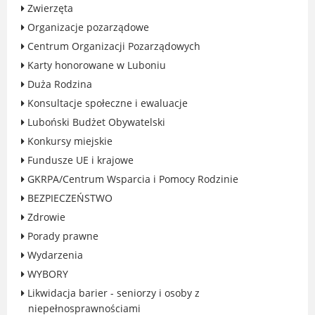
Zwierzęta
Gry miejskie
Organizacje pozarządowe
Kultura
Centrum Organizacji Pozarządowych
Komenda Straży Miejskiej Miasta
Karty honorowane w Luboniu
Luboń
Duża Rodzina
Komisariat Policji w Luboniu
Konsultacje społeczne i ewaluacje
LOSiR
Luboński Budżet Obywatelski
Serwisy mapowe
Konkursy miejskie
Informator Miasta Luboń
Fundusze UE i krajowe
Ogłoszenia o pracę
GKRPA/Centrum Wsparcia i Pomocy Rodzinie
Plaża Miejska przy ul. Rzecznej w
BEZPIECZEŃSTWO
Luboniu
Zdrowie
Porady prawne
Wydarzenia
WYBORY
RADA MIASTA LUBOŃ
Likwidacja barier - seniorzy i osoby z
Portal Mieszkańca. Aktualne informacje
niepełnosprawnościami