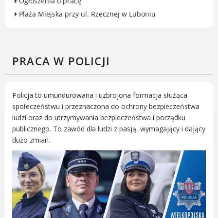
Ogłoszenia o pracę
Rodzinie
Plaża Miejska przy ul. Rzecznej w Luboniu
BEZPIECZEŃSTWO
Zdrowie
Porady prawne
PRACA W POLICJI
Wydarzenia
WYBORY
Likwidacja barier - seniorzy i osoby z
Policja to umundurowana i uzbrojona formacja służąca
niepełnosprawnościami
społeczeństwu i przeznaczona do ochrony bezpieczeństwa
ludzi oraz do utrzymywania bezpieczeństwa i porządku
publicznego. To zawód dla ludzi z pasją, wymagający i dający
dużo zmian.
MIASTO LUBOŃ
Władze Miasta
O mieście
Luboński Szlak Architektury
Przemysłowej
Śladami historii Lubonia