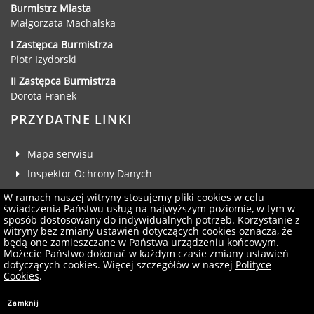
Burmistrz Miasta
Małgorzata Machalska
I Zastępca Burmistrza
Piotr Izydorski
II Zastępca Burmistrza
Dorota Franek
PRZYDATNE LINKI
Mapa serwisu
Inspektor Ochrony Danych
Deklaracja dostępności
W ramach naszej witryny stosujemy pliki cookies w celu
świadczenia Państwu usług na najwyższym poziomie, w tym w
Klauzula RODO
sposób dostosowany do indywidualnych potrzeb. Korzystanie z
witryny bez zmiany ustawień dotyczących cookies oznacza, że
Zgłoś uwagi
będą one zamieszczane w Państwa urządzeniu końcowym.
Administrator serwisu
Możecie Państwo dokonać w każdym czasie zmiany ustawień
dotyczących cookies. Więcej szczegółów w naszej
Polityce
Newsletter
Cookies
.
Projekt i wykonanie:
Logonet Sp. z o.o.
Zamknij