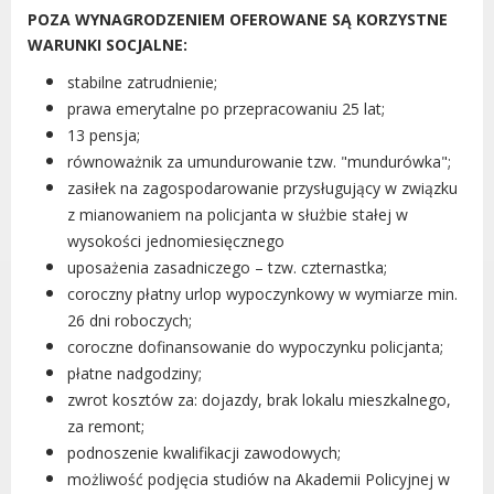
POZA WYNAGRODZENIEM OFEROWANE SĄ KORZYSTNE
Urząd statystyczny w Poznaniu
WARUNKI SOCJALNE:
Instytut Rozwoju Wsi i Rolnictwa
Polskiej Akademii Nauk
stabilne zatrudnienie;
prawa emerytalne po przepracowaniu 25 lat;
Instytut Skrzynki
13 pensja;
Wielkopolski Park Narodowy
równoważnik za umundurowanie tzw. "mundurówka";
Muzeum Narodowe Rolnictwa i
zasiłek na zagospodarowanie przysługujący w związku
Przemysłu Rolno-Spożywczego w
z mianowaniem na policjanta w służbie stałej w
Szreniawie
wysokości jednomiesięcznego
PTTK
uposażenia zasadniczego – tzw. czternastka;
Urząd Skarbowy
coroczny płatny urlop wypoczynkowy w wymiarze min.
Państwowe Gospodarstwo Wodne
26 dni roboczych;
Wody Polskie
coroczne dofinansowanie do wypoczynku policjanta;
płatne nadgodziny;
zwrot kosztów za: dojazdy, brak lokalu mieszkalnego,
za remont;
podnoszenie kwalifikacji zawodowych;
KONTAKT
możliwość podjęcia studiów na Akademii Policyjnej w