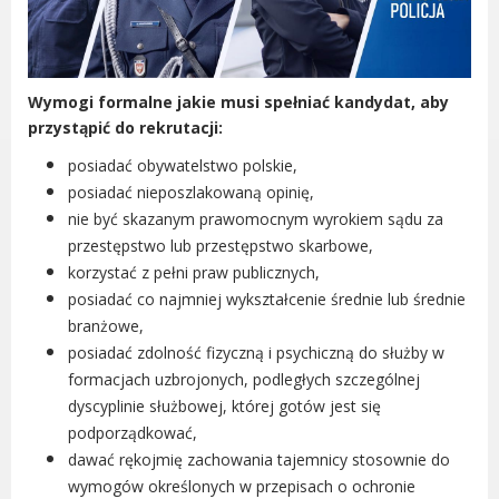
Gry miejskie
Kultura
Komenda Straży Miejskiej Miasta
Wymogi formalne jakie musi spełniać kandydat, aby
Luboń
przystąpić do rekrutacji:
Komisariat Policji w Luboniu
posiadać obywatelstwo polskie,
LOSiR
posiadać nieposzlakowaną opinię,
Serwisy mapowe
nie być skazanym prawomocnym wyrokiem sądu za
Informator Miasta Luboń
przestępstwo lub przestępstwo skarbowe,
Ogłoszenia o pracę
korzystać z pełni praw publicznych,
Plaża Miejska przy ul. Rzecznej w
posiadać co najmniej wykształcenie średnie lub średnie
Luboniu
branżowe,
posiadać zdolność fizyczną i psychiczną do służby w
formacjach uzbrojonych, podległych szczególnej
dyscyplinie służbowej, której gotów jest się
podporządkować,
RADA MIASTA LUBOŃ
dawać rękojmię zachowania tajemnicy stosownie do
Portal Mieszkańca. Aktualne informacje
wymogów określonych w przepisach o ochronie