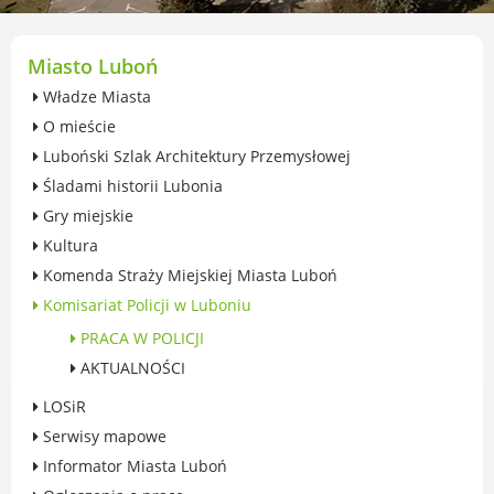
przekształceniowa
Urząd Miasta Luboń
Zabytki
Miasto Luboń
Ochrona środowiska
Władze Miasta
Edukacja ekologiczna
O mieście
SZYKUJ SIĘ NA ZMIANY KLIMATU
Luboński Szlak Architektury Przemysłowej
Komunikacja miejska
Śladami historii Lubonia
Rolnictwo
Gry miejskie
Zwierzęta
Kultura
Organizacje pozarządowe
Komenda Straży Miejskiej Miasta Luboń
Centrum Organizacji Pozarządowych
Komisariat Policji w Luboniu
Karty honorowane w Luboniu
Duża Rodzina
PRACA W POLICJI
Konsultacje społeczne i ewaluacje
AKTUALNOŚCI
Luboński Budżet Obywatelski
LOSiR
Konkursy miejskie
Serwisy mapowe
Fundusze UE i krajowe
Informator Miasta Luboń
GKRPA/Centrum Wsparcia i Pomocy