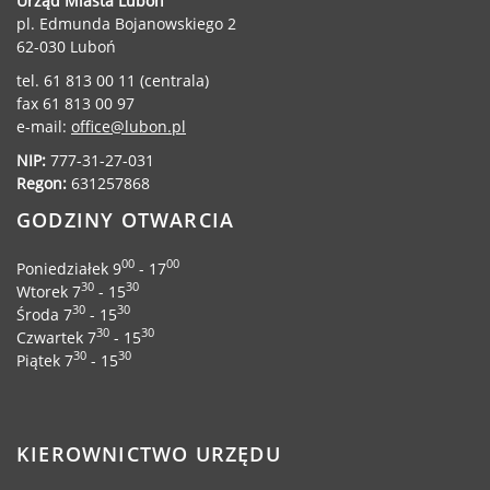
Urząd Miasta Luboń
pl. Edmunda Bojanowskiego 2
62-030 Luboń
tel. 61 813 00 11 (centrala)
fax 61 813 00 97
e-mail:
office@lubon.pl
NIP:
777-31-27-031
Regon:
631257868
GODZINY OTWARCIA
00
00
Poniedziałek 9
- 17
30
30
Wtorek 7
- 15
30
30
Środa 7
- 15
30
30
Czwartek 7
- 15
30
30
Piątek 7
- 15
KIEROWNICTWO URZĘDU