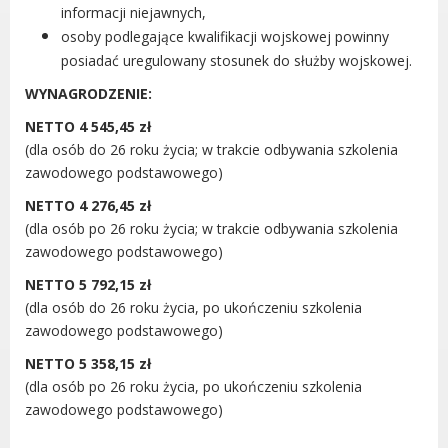
Radni Rady Miasta Luboń
informacji niejawnych,
osoby podlegające kwalifikacji wojskowej powinny
Sesja Rady Miasta
posiadać uregulowany stosunek do służby wojskowej.
Harmonogram dyżurów radnych
Komisje Rady Miasta Luboń
WYNAGRODZENIE:
Terminarz spotkań komisji
NETTO 4 545,45 zł
Uchwały Rady Miasta Luboń
(dla osób do 26 roku życia; w trakcie odbywania szkolenia
zawodowego podstawowego)
Młodzieżowa Rada Miasta Luboń
Rada Gospodarcza
NETTO 4 276,45 zł
(dla osób po 26 roku życia; w trakcie odbywania szkolenia
zawodowego podstawowego)
NETTO 5 792,15 zł
(dla osób do 26 roku życia, po ukończeniu szkolenia
POZOSTAŁE
zawodowego podstawowego)
Państwowy Fundusz Rehabilitacji Osób
NETTO 5 358,15 zł
Niepełnosprawnych
(dla osób po 26 roku życia, po ukończeniu szkolenia
Zakład Ubezpieczeń Społecznych
zawodowego podstawowego)
Poznańska Lokalna Organizacja
Turystyczna