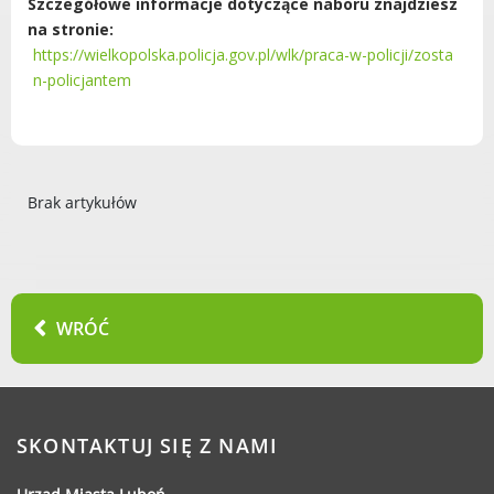
Szczegółowe informacje dotyczące naboru znajdziesz
na stronie:
https://wielkopolska.policja.gov.pl/wlk/praca-w-policji/zosta
n-policjantem
Brak artykułów
WRÓĆ
SKONTAKTUJ SIĘ Z NAMI