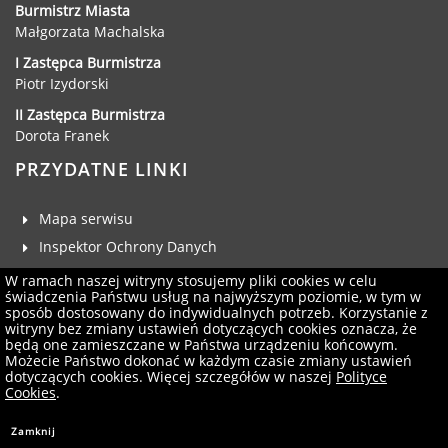
Burmistrz Miasta
Małgorzata Machalska
I Zastępca Burmistrza
Piotr Izydorski
II Zastępca Burmistrza
Dorota Franek
PRZYDATNE LINKI
Mapa serwisu
Inspektor Ochrony Danych
Deklaracja dostępności
W ramach naszej witryny stosujemy pliki cookies w celu
świadczenia Państwu usług na najwyższym poziomie, w tym w
Klauzula RODO
sposób dostosowany do indywidualnych potrzeb. Korzystanie z
witryny bez zmiany ustawień dotyczących cookies oznacza, że
Zgłoś uwagi
będą one zamieszczane w Państwa urządzeniu końcowym.
Administrator serwisu
Możecie Państwo dokonać w każdym czasie zmiany ustawień
dotyczących cookies. Więcej szczegółów w naszej
Polityce
Newsletter
Cookies
.
Projekt i wykonanie:
Logonet Sp. z o.o.
Zamknij