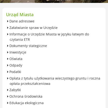
przekształceniowa
Urząd Miasta Luboń
Zabytki
Urząd Miasta
Ochrona środowiska
Dane adresowe
Edukacja ekologiczna
Załatwianie spraw w Urzędzie
SZYKUJ SIĘ NA ZMIANY KLIMATU
Informacje o Urzędzie Miasta w języku łatwym do
Komunikacja miejska
czytania ETR
Rolnictwo
Dokumenty stategiczne
Zwierzęta
Inwestycje
Organizacje pozarządowe
Oświata
Centrum Organizacji Pozarządowych
Odpady
Karty honorowane w Luboniu
Podatki
Duża Rodzina
Opłata z tytułu użytkowania wieczystego gruntu i roczna
Konsultacje społeczne i ewaluacje
opłata przekształceniowa
Luboński Budżet Obywatelski
Zabytki
Konkursy miejskie
Ochrona środowiska
Fundusze UE i krajowe
Edukacja ekologiczna
GKRPA/Centrum Wsparcia i Pomocy