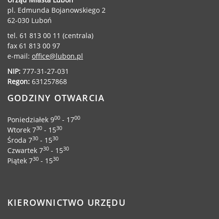
pl. Edmunda Bojanowskiego 2
62-030 Luboń
tel. 61 813 00 11 (centrala)
fax 61 813 00 97
e-mail:
office@lubon.pl
NIP:
777-31-27-031
Regon:
631257868
GODZINY OTWARCIA
00
00
Poniedziałek 9
- 17
30
30
Wtorek 7
- 15
30
30
Środa 7
- 15
30
30
Czwartek 7
- 15
30
30
Piątek 7
- 15
KIEROWNICTWO URZĘDU