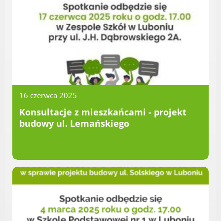
Radni Rady Miasta Luboń
Sesja Rady Miasta
Harmonogram dyżurów radnych
Komisje Rady Miasta Luboń
Terminarz spotkań komisji
Uchwały Rady Miasta Luboń
Młodzieżowa Rada Miasta Luboń
16 czerwca 2025
Rada Gospodarcza
Konsultacje z mieszkańcami - projekt
budowy ul. Lemańskiego
POZOSTAŁE
Państwowy Fundusz Rehabilitacji Osób
Niepełnosprawnych
Zakład Ubezpieczeń Społecznych
Poznańska Lokalna Organizacja
Turystyczna