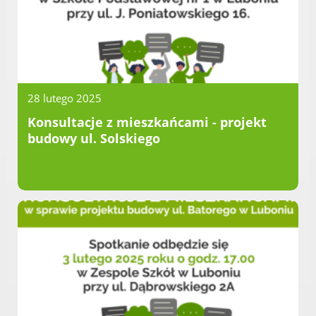
Urząd statystyczny w Poznaniu
Instytut Rozwoju Wsi i Rolnictwa
Polskiej Akademii Nauk
Instytut Skrzynki
Wielkopolski Park Narodowy
28 lutego 2025
Muzeum Narodowe Rolnictwa i
Konsultacje z mieszkańcami - projekt
Przemysłu Rolno-Spożywczego w
budowy ul. Solskiego
Szreniawie
PTTK
Urząd Skarbowy
Państwowe Gospodarstwo Wodne
Wody Polskie
KONTAKT