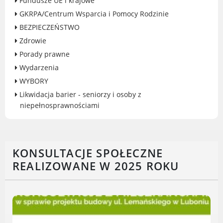
Fundusze UE i krajowe
Gry miejskie
GKRPA/Centrum Wsparcia i Pomocy Rodzinie
Kultura
BEZPIECZEŃSTWO
Komenda Straży Miejskiej Miasta
Zdrowie
Luboń
Porady prawne
Komisariat Policji w Luboniu
Wydarzenia
LOSiR
WYBORY
Serwisy mapowe
Likwidacja barier - seniorzy i osoby z
Informator Miasta Luboń
niepełnosprawnościami
Ogłoszenia o pracę
Plaża Miejska przy ul. Rzecznej w
Luboniu
KONSULTACJE SPOŁECZNE
REALIZOWANE W 2025 ROKU
RADA MIASTA LUBOŃ
Portal Mieszkańca. Aktualne informacje