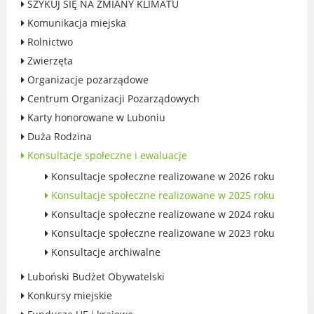
SZYKUJ SIĘ NA ZMIANY KLIMATU
Rodzinie
Komunikacja miejska
BEZPIECZEŃSTWO
Rolnictwo
Zdrowie
Zwierzęta
Porady prawne
Organizacje pozarządowe
Wydarzenia
Centrum Organizacji Pozarządowych
WYBORY
Karty honorowane w Luboniu
Likwidacja barier - seniorzy i osoby z
Duża Rodzina
niepełnosprawnościami
Konsultacje społeczne i ewaluacje
Konsultacje społeczne realizowane w 2026 roku
Konsultacje społeczne realizowane w 2025 roku
Konsultacje społeczne realizowane w 2024 roku
MIASTO LUBOŃ
Konsultacje społeczne realizowane w 2023 roku
Władze Miasta
Konsultacje archiwalne
O mieście
Luboński Budżet Obywatelski
Luboński Szlak Architektury
Przemysłowej
Konkursy miejskie
Śladami historii Lubonia