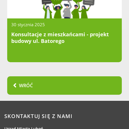
Dane adresowe, wydziały i sprawy
30 stycznia 2025
Konsultacje z mieszkańcami - projekt
budowy ul. Batorego
WRÓĆ
SKONTAKTUJ SIĘ Z NAMI
Urząd Miasta Luboń