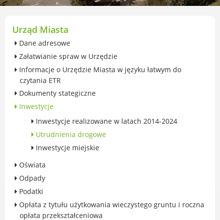
przekształceniowa
Urząd Miasta Luboń
Zabytki
Urząd Miasta
Ochrona środowiska
Dane adresowe
Edukacja ekologiczna
Załatwianie spraw w Urzędzie
SZYKUJ SIĘ NA ZMIANY KLIMATU
Informacje o Urzędzie Miasta w języku łatwym do
Komunikacja miejska
czytania ETR
Rolnictwo
Dokumenty stategiczne
Zwierzęta
Inwestycje
Organizacje pozarządowe
Inwestycje realizowane w latach 2014-2024
Centrum Organizacji Pozarządowych
Utrudnienia drogowe
Karty honorowane w Luboniu
Inwestycje miejskie
Duża Rodzina
Konsultacje społeczne i ewaluacje
Oświata
Luboński Budżet Obywatelski
Odpady
Konkursy miejskie
Podatki
Fundusze UE i krajowe
Opłata z tytułu użytkowania wieczystego gruntu i roczna
opłata przekształceniowa
GKRPA/Centrum Wsparcia i Pomocy