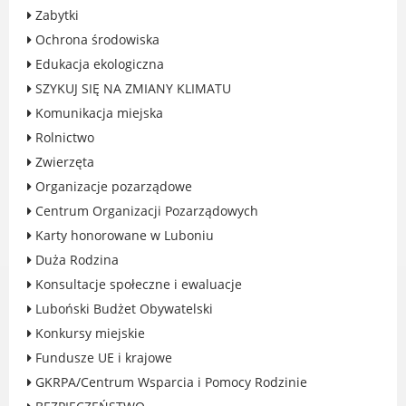
Rodzinie
Zabytki
BEZPIECZEŃSTWO
Ochrona środowiska
Zdrowie
Edukacja ekologiczna
Porady prawne
SZYKUJ SIĘ NA ZMIANY KLIMATU
Wydarzenia
Komunikacja miejska
WYBORY
Rolnictwo
Likwidacja barier - seniorzy i osoby z
Zwierzęta
niepełnosprawnościami
Organizacje pozarządowe
Centrum Organizacji Pozarządowych
Karty honorowane w Luboniu
Duża Rodzina
MIASTO LUBOŃ
Konsultacje społeczne i ewaluacje
Luboński Budżet Obywatelski
Władze Miasta
Konkursy miejskie
O mieście
Fundusze UE i krajowe
Luboński Szlak Architektury
Przemysłowej
GKRPA/Centrum Wsparcia i Pomocy Rodzinie
Śladami historii Lubonia