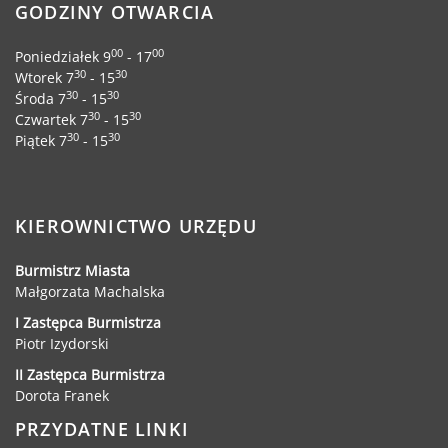
GODZINY OTWARCIA
00
00
Poniedziałek 9
- 17
30
30
Wtorek 7
- 15
30
30
Środa 7
- 15
30
30
Czwartek 7
- 15
30
30
Piątek 7
- 15
KIEROWNICTWO URZĘDU
Burmistrz Miasta
Małgorzata Machalska
I Zastępca Burmistrza
Piotr Izydorski
II Zastępca Burmistrza
Dorota Franek
PRZYDATNE LINKI