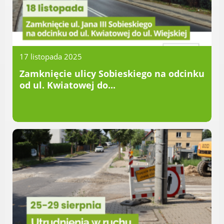
Radni Rady Miasta Luboń
Sesja Rady Miasta
Harmonogram dyżurów radnych
Komisje Rady Miasta Luboń
17 listopada 2025
Terminarz spotkań komisji
Zamknięcie ulicy Sobieskiego na odcinku
Uchwały Rady Miasta Luboń
od ul. Kwiatowej do...
Młodzieżowa Rada Miasta Luboń
Rada Gospodarcza
POZOSTAŁE
Państwowy Fundusz Rehabilitacji Osób
Niepełnosprawnych
Zakład Ubezpieczeń Społecznych
Poznańska Lokalna Organizacja
Turystyczna